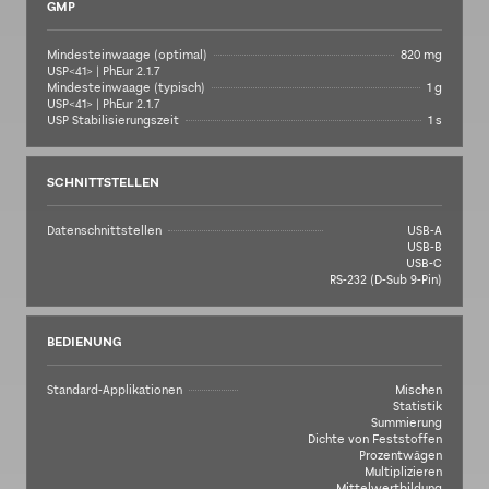
GMP
Mindesteinwaage (optimal)
820 mg
USP<41> | PhEur 2.1.7
Mindesteinwaage (typisch)
1 g
USP<41> | PhEur 2.1.7
USP Stabilisierungszeit
1 s
SCHNITTSTELLEN
Datenschnittstellen
USB-A
USB-B
USB-C
RS-232 (D-Sub 9-Pin)
BEDIENUNG
Standard-Applikationen
Mischen
Statistik
Summierung
Dichte von Feststoffen
Prozentwägen
Multiplizieren
Mittelwertbildung