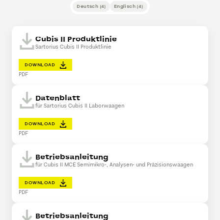
Deutsch
(
4
)
Englisch
(
4
)
Cubis II Produktlinie
Sartorius Cubis II Produktlinie
DOWNLOAD
PDF
Datenblatt
für Sartorius Cubis II Laborwaagen
DOWNLOAD
PDF
Betriebsanleitung
für Cubis II MCE Semimikro-, Analysen- und Präzisionswaagen
DOWNLOAD
PDF
Betriebsanleitung