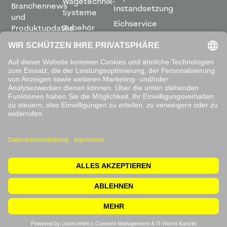
Wägetechnik-
Branchennews
Instandsetzung
Systeme
und
Eichservice
Zubehör
Produktupdates
Montage &
direkt in
Software
Inbetriebnahme
Ihren
Posteingang.
Leihwaagen
&
Mietservice
ABONNIEREN
Mit dem
Absenden
akzeptieren
Sie unsere
Datenschutzbestimmungen
.
© 2026 Waagen Kissling. Alle Rechte vorbehalten.
Impressum
Rücksendung
Datenschutzerklärung
AGB