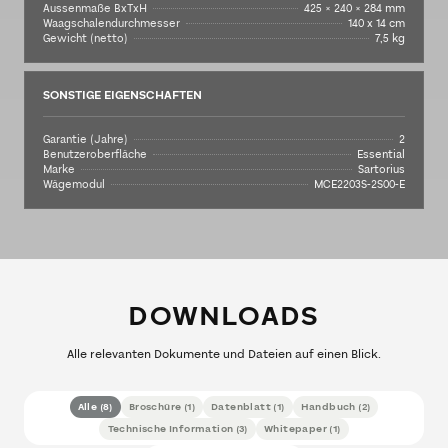
Aussenmaße BxTxH
425 × 240 × 284 mm
Waagschalendurchmesser
140 x 14 cm
Gewicht (netto)
7,5 kg
SONSTIGE EIGENSCHAFTEN
Garantie (Jahre)
2
Benutzeroberfläche
Essential
Marke
Sartorius
Wägemodul
MCE2203S-2S00-E
DOWNLOADS
Alle relevanten Dokumente und Dateien auf einen Blick.
Alle
(
8
)
Broschüre
(
1
)
Datenblatt
(
1
)
Handbuch
(
2
)
Technische Information
(
3
)
Whitepaper
(
1
)