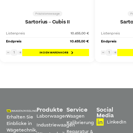
Präzisionswaage
P
Sartorius
–
Cubis II
Sarto
Listenpreis
10.455,00 €
Listenpreis
Endpreis
10.455,00 €
Endpreis
1
1
−
+
IN DEN WARENKORB
−
+
Produkte
Service
Social
Media
Laborwaagen
Waagen
Erhalten Sie
LinkedIn
Kalibrierung
Einblicke in
Industriewaagen
Wägetechnik,
Reparatur &