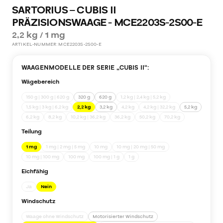
SARTORIUS – CUBIS II
PRÄZISIONSWAAGE - MCE2203S-2S00-E
2,2 kg / 1 mg
ARTIKEL-NUMMER:
MCE2203S-2S00-E
WAAGENMODELLE DER SERIE „
CUBIS II
“:
Wägebereich
150 g | 300 g | 620 g
320 g
620 g
1,2 kg | 2,4 kg | 5,2 kg
1,5 kg | 3 kg | 6,2 kg
2,2 kg
3,2 kg
4,2 kg
4,2 kg | 32,2 kg
5,2 kg
6,2 kg
8,2 kg
10,2 kg | 36,2 kg
36,2 kg
50,2 kg
70,2 kg
Teilung
1 mg
1 mg | 2 mg | 5 mg
10 mg
10 mg | 20 mg | 50 mg
10 mg | 100 mg
100 mg
100 mg | 1 g
1 g
Eichfähig
Ja
Nein
Windschutz
Waage ohne Windschutz
Motorisierter Windschutz