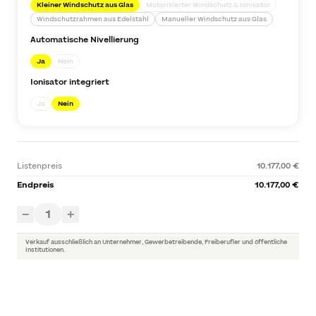
Kleiner Windschutz aus Glas
Motorisierter Windschutz & Ionisator
Windschutzrahmen aus Edelstahl
Manueller Windschutz aus Glas
Automatische Nivellierung
Ja
Nein
Ionisator integriert
Ja
Nein
Listenpreis
10.177,00 €
Endpreis
10.177,00 €
1
−
+
Verkauf ausschließlich an Unternehmer, Gewerbetreibende, Freiberufler und öffentliche
Institutionen.