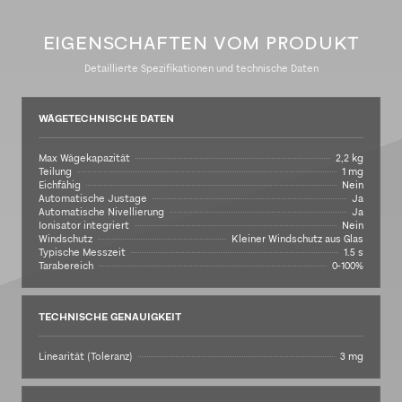
EIGENSCHAFTEN VOM PRODUKT
Detaillierte Spezifikationen und technische Daten
WÄGETECHNISCHE DATEN
Max Wägekapazität
2,2 kg
Teilung
1 mg
Eichfähig
Nein
Automatische Justage
Ja
Automatische Nivellierung
Ja
Ionisator integriert
Nein
Windschutz
Kleiner Windschutz aus Glas
Typische Messzeit
1.5 s
Tarabereich
0-100%
TECHNISCHE GENAUIGKEIT
Linearität (Toleranz)
3 mg