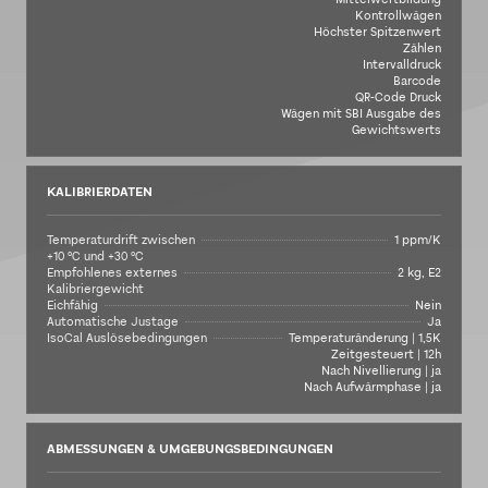
Kontrollwägen
Höchster Spitzenwert
Zählen
Intervalldruck
Barcode
QR-Code Druck
Wägen mit SBI Ausgabe des
Gewichtswerts
KALIBRIERDATEN
Temperaturdrift zwischen
1 ppm/K
+10 °C und +30 °C
Empfohlenes externes
2 kg, E2
Kalibriergewicht
Eichfähig
Nein
Automatische Justage
Ja
IsoCal Auslösebedingungen
Temperaturänderung | 1,5K
Zeitgesteuert | 12h
Nach Nivellierung | ja
Nach Aufwärmphase | ja
ABMESSUNGEN & UMGEBUNGSBEDINGUNGEN