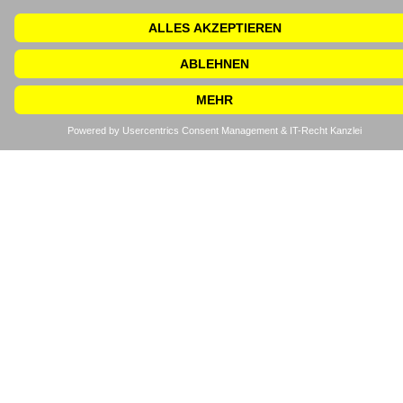
Ich akzeptiere die
Datenschutzerklärung 
stimme der Verarbeitu
meiner
personenbezogenen Da
gemäß den geltenden
Datenschutzbestimmu
zu.
SENDEN