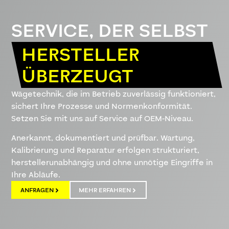
SERVICE, DER SELBST
HERSTELLER
ÜBERZEUGT
Wägetechnik, die im Betrieb zuverlässig funktioniert,
sichert Ihre Prozesse und Normenkonformität.
Setzen Sie mit uns auf Service auf OEM-Niveau.
Anerkannt, dokumentiert und prüfbar. Wartung,
Kalibrierung und Reparatur erfolgen strukturiert,
herstellerunabhängig und ohne unnötige Eingriffe in
Ihre Abläufe.
ANFRAGEN
MEHR ERFAHREN