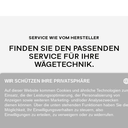
SERVICE WIE VOM HERSTELLER
FINDEN SIE DEN PASSENDEN
SERVICE FÜR IHRE
WÄGETECHNIK.
Anforderungen an Wägelösungen unterscheiden sich
je nach Einsatzbereich, Branche und Risiko. Wählen
Sie Ihre Serviceleistungen so, dass Prüfintervalle,
Dokumentation und Verfügbarkeit zu Ihren
Prozessen passen. Wir unterstützen Sie dabei mit
klaren Servicebausteinen – von der Einzelprüfung bis
zur vollständigen Betreuung.