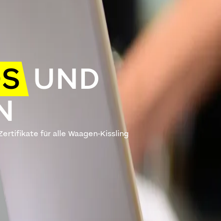
S
UND
N
rtifikate für alle Waagen-Kissling