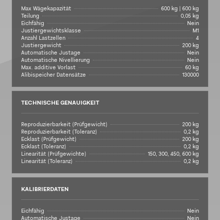
Max Wägekapazität
600 kg | 600 kg
Teilung
0,05 kg
Eichfähig
Nein
Justiergewichtsklasse
M1
Anzahl Lastzellen
4
Justiergewicht
200 kg
Automatische Justage
Nein
Automatische Nivellierung
Nein
Max. additive Vorlast
60 kg
Alibispeicher Datensätze
130000
TECHNISCHE GENAUIGKEIT
Reproduzierbarkeit (Prüfgewicht)
200 kg
Reproduzierbarkeit (Toleranz)
0,2 kg
Ecklast (Prüfgewicht)
200 kg
Ecklast (Toleranz)
0,2 kg
Linearität (Prüfgewichte)
150, 300, 450, 600 kg
Linearität (Toleranz)
0,2 kg
KALIBRIERDATEN
Eichfähig
Nein
Automatische Justage
Nein