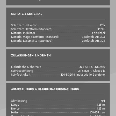
SCHUTZ & MATERIAL
Schutzart Indikator
IP65
Schutzart Plattform (Standard)
IP69K
Material Indikator
Edelstahl
Material Wägeplattform (Standard)
Edelstahl AISI304
Material Lastplatte (Standard)
Edelstahl AISI304
ZULASSUNGEN & NORMEN
Elektrische Sicherheit
EN 6101-1 & EN60950
Störaussendung
EN 61326-1, Klasse B
Störfestigkeit
EN 61326-1, industrielle Bereiche
ABMESSUNGEN & UMGEBUNGSBEDINGUNGEN
Abmessung
NN
Länge
1,25 m
Breite
1,25 m
Höhe
100-105 mm