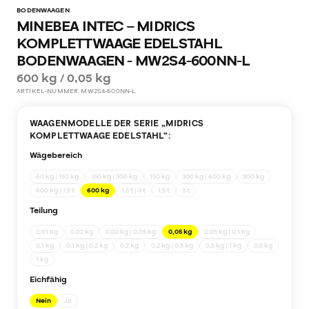
BODENWAAGEN
MINEBEA INTEC – MIDRICS
KOMPLETTWAAGE EDELSTAHL
BODENWAAGEN - MW2S4-600NN-L
600 kg / 0,05 kg
ARTIKEL-NUMMER:
MW2S4-600NN-L
WAAGENMODELLE DER SERIE „
MIDRICS
KOMPLETTWAAGE EDELSTAHL
“:
Wägebereich
60 kg | 150 kg
150 kg | 300 kg
150 kg
300 kg | 600 kg
300 kg
600 kg | 1,5 t
600 kg
1,5 t | 3 t
1,5 t
3 t
Teilung
0,01 kg
0,02 kg
0,02 kg | 0,05 kg
0,05 kg
0,05 kg | 0,1 kg
0,1 kg
0,1 kg | 0,2 kg
0,2 kg
0,2 kg | 0,5 kg
0,5 kg | 1 kg
0,5 kg
1 kg
Eichfähig
Nein
Ja