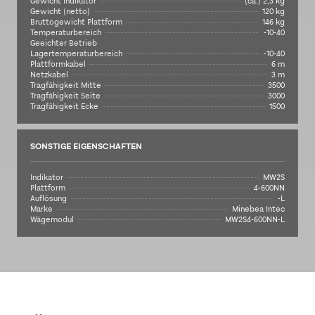
Gewicht Indikator
(ca.) 2,3 kg
Gewicht (netto)
120 kg
Bruttogewicht Plattform
146 kg
Temperaturbereich
-10-40
Geeichter Betrieb
Lagertemperaturbereich
-10-40
Plattformkabel
6 m
Netzkabel
3 m
Tragfähigkeit Mitte
3500
Tragfähigkeit Seite
3000
Tragfähigkeit Ecke
1500
SONSTIGE EIGENSCHAFTEN
Indikator
MW2S
Plattform
4-600NN
Auflösung
-L
Marke
Minebea Intec
Wägemodul
MW2S4-600NN-L