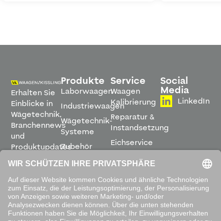
Produkte
Service
Social
Media
Laborwaagen
Waagen
Erhalten Sie
LinkedIn
Kalibrierung
Einblicke in
Industriewaagen
Wägetechnik,
Reparatur &
Wägetechnik-
Branchennews
Instandsetzung
Systeme
und
Eichservice
Zubehör
Produktupdates
Montage &
direkt in
Software
Inbetriebnahme
Ihren
Posteingang.
Leihwaagen
&
Mietservice