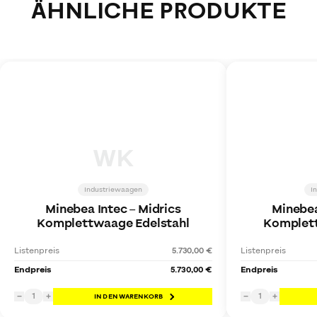
ÄHNLICHE PRODUKTE
WK
Industriewaagen
I
Minebea Intec
–
Midrics
Minebea
Komplettwaage Edelstahl
Komplett
Listenpreis
5.730,00 €
Listenpreis
Endpreis
5.730,00 €
Endpreis
1
1
−
+
IN DEN WARENKORB
−
+