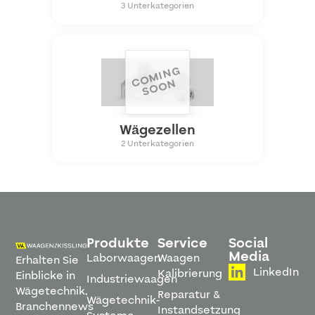
3
Unterkategorien
C
O
MI
N
G
S
O
O
N
Wägezellen
2
Unterkategorien
Produkte
Service
Social
Media
Laborwaagen
Waagen
Erhalten Sie
LinkedIn
Kalibrierung
Einblicke in
Industriewaagen
Wägetechnik,
Reparatur &
Wägetechnik-
Branchennews
Instandsetzung