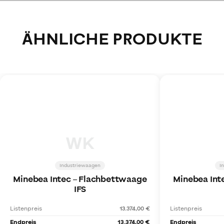
ÄHNLICHE PRODUKTE
WK
Industriewaagen
I
Minebea Intec
–
Flachbettwaage
Minebea Int
IFS
Listenpreis
13.374,00 €
Listenpreis
Endpreis
13.374,00 €
Endpreis