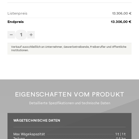
Listenpreis
13.306,00 €
Endpreis
13.306,00 €
1
−
+
Verkauf ausschließlich an Unternehmer, Gewerbetreibende, Freiberufler und öffentliche
Institutionen.
EIGENSCHAFTEN VOM PRODUKT
Detaillierte Spezifikationen und technische Daten
WÄGETECHNISCHE DATEN
Max Wägekapazität
1 t | 1 t
Teilung
0,5 kg