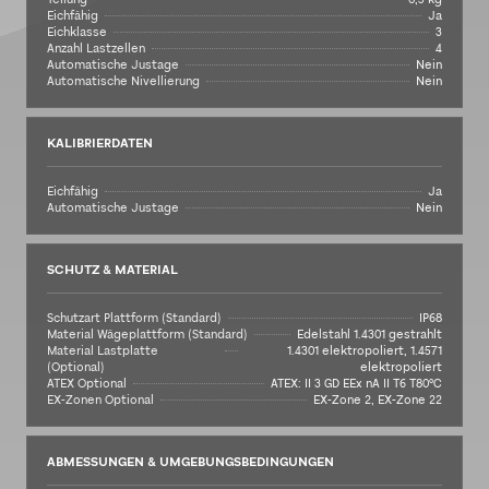
Eichfähig
Ja
Eichklasse
3
Anzahl Lastzellen
4
Automatische Justage
Nein
Automatische Nivellierung
Nein
KALIBRIERDATEN
Eichfähig
Ja
Automatische Justage
Nein
SCHUTZ & MATERIAL
Schutzart Plattform (Standard)
IP68
Material Wägeplattform (Standard)
Edelstahl 1.4301 gestrahlt
Material Lastplatte
1.4301 elektropoliert, 1.4571
(Optional)
elektropoliert
ATEX Optional
ATEX: II 3 GD EEx nA II T6 T80°C
EX-Zonen Optional
EX-Zone 2, EX-Zone 22
ABMESSUNGEN & UMGEBUNGSBEDINGUNGEN