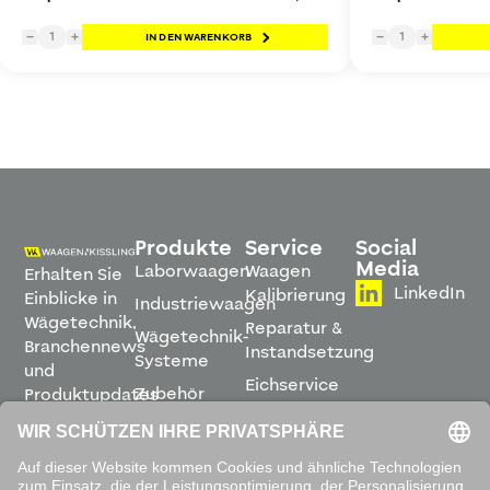
1
1
−
+
IN DEN WARENKORB
−
+
Produkte
Service
Social
Media
Laborwaagen
Waagen
Erhalten Sie
LinkedIn
Kalibrierung
Einblicke in
Industriewaagen
Wägetechnik,
Reparatur &
Wägetechnik-
Branchennews
Instandsetzung
Systeme
und
Eichservice
Zubehör
Produktupdates
Montage &
direkt in
Software
Inbetriebnahme
Ihren
Posteingang.
Leihwaagen