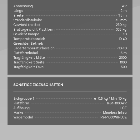
Abmessung
WR
Länge
2 m
Breite
1,5 m
Standardbauhöhe
45 mm
Gewicht (netto)
230 kg
Bruttogewicht Plattform
335 kg
Gewicht Rampe
40
Temperaturbereich
-10-40
Geeichter Betrieb
Lagertemperaturbereich
-10-40
Plattformkabel
6 m
Tragfähigkeit Mitte
2000
Tragfähigkeit Seite
1000
Tragfähigkeit Ecke
500
SONSTIGE EIGENSCHAFTEN
Eichgruppe 1
e=0,5 kg / Min=10 kg
Plattform
IFS4-1000WR
Auflösung
-LCE
Marke
Minebea Intec
Wägemodul
IFS4-1000WR-LCE