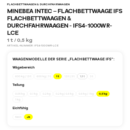
FLACHBETTWAAGEN & DURCHFAHRWAAGEN
MINEBEA INTEC – FLACHBETTWAAGE IFS
FLACHBETTWAAGEN &
DURCHFAHRWAAGEN - IFS4-1000WR-
LCE
1 t / 0,5 kg
ARTIKEL-NUMMER:
IFS4-1000WR-LCE
WAAGENMODELLE DER SERIE „
FLACHBETTWAAGE IFS
“:
Wägebereich
600 kg | 1,5 t
600 kg | 1 t
1 t
1,5 t | 3 t
1,5 t
3 t
Teilung
0,05 kg
0,1 kg
0,2 kg
0,2 kg | 0,5 kg
0,5 kg | 1 kg
0,5 kg
1 kg
Eichfähig
Nein
Ja