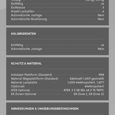
Eichfähig
Ja
Eichklasse
3
Anzahl Lastzellen
4
Automatische Justage
Nein
Automatische Nivellierung
Nein
KALIBRIERDATEN
Eichfähig
Ja
Automatische Justage
Nein
SCHUTZ & MATERIAL
Schutzart Plattform (Standard)
IP68
Material Wägeplattform (Standard)
Edelstahl 1.4301 gestrahlt
Material Lastplatte
1.4301 elektropoliert, 1.4571
(Optional)
elektropoliert
ATEX Optional
ATEX: II 3 GD EEx nA II T6 T80°C
EX-Zonen Optional
EX-Zone 2, EX-Zone 22
ABMESSUNGEN & UMGEBUNGSBEDINGUNGEN