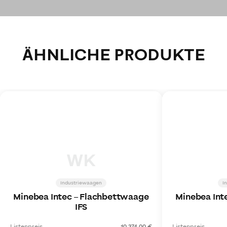
ÄHNLICHE PRODUKTE
WK
Industriewaagen
I
Minebea Intec
–
Flachbettwaage
Minebea Int
IFS
Listenpreis
10.374,00 €
Listenpreis