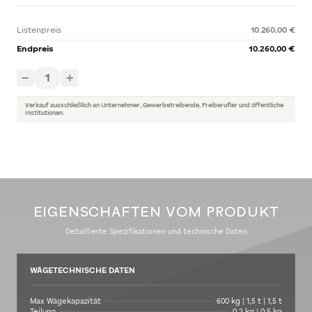
Listenpreis
10.260,00 €
Endpreis
10.260,00 €
1
−
+
Verkauf ausschließlich an Unternehmer, Gewerbetreibende, Freiberufler und öffentliche
Institutionen.
EIGENSCHAFTEN VOM PRODUKT
Detaillierte Spezifikationen und technische Daten
WÄGETECHNISCHE DATEN
Max Wägekapazität
600 kg | 1,5 t | 1,5 t
Teilung
0,2 kg | 0,5 kg