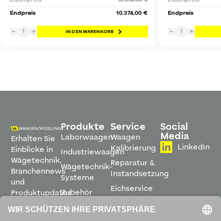
Endpreis
10.374,00 €
Endpreis
1
1
−
+
IN DEN WARENKORB
−
+
Produkte
Service
Social
Media
Laborwaagen
Waagen
Erhalten Sie
LinkedIn
Kalibrierung
Einblicke in
Industriewaagen
Wägetechnik,
Reparatur &
Wägetechnik-
Branchennews
Instandsetzung
Systeme
und
Eichservice
Zubehör
Produktupdates
Montage &
direkt in
Software
Inbetriebnahme
Ihren