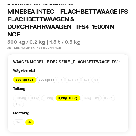
FLACHBETTWAAGEN & DURCHFAHRWAAGEN
MINEBEA INTEC – FLACHBETTWAAGE IFS
FLACHBETTWAAGEN &
DURCHFAHRWAAGEN - IFS4-1500NN-
NCE
600 kg / 0,2 kg | 1,5 t / 0,5 kg
ARTIKEL-NUMMER:
IFS4-1500NN-NCE
WAAGENMODELLE DER SERIE „
FLACHBETTWAAGE IFS
“:
Wägebereich
600 kg | 1,5 t
600 kg | 1 t
1 t
1,5 t | 3 t
1,5 t
3 t
Teilung
0,05 kg
0,1 kg
0,2 kg
0,2 kg | 0,5 kg
0,5 kg | 1 kg
0,5 kg
1 kg
Eichfähig
Nein
Ja