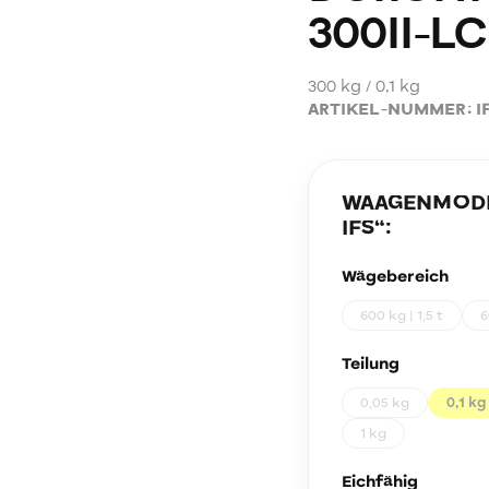
300II-L
300 kg / 0,1 kg
ARTIKEL-NUMMER:
I
WAAGENMODEL
IFS
“:
Wägebereich
600 kg | 1,5 t
6
Teilung
0,05 kg
0,1 kg
1 kg
Eichfähig