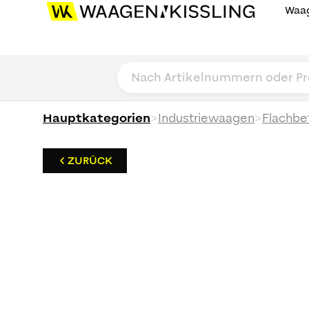
Waag
>
>
Hauptkategorien
Industriewaagen
Flachbe
ZURÜCK