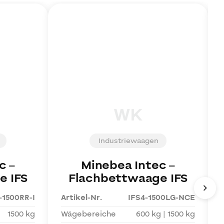
WK
Industriewaagen
c
–
Minebea Intec
–
e IFS
Flachbettwaage IFS
-1500RR-I
Artikel-Nr.
IFS4-1500LG-NCE
1500 kg
Wägebereiche
600 kg | 1500 kg