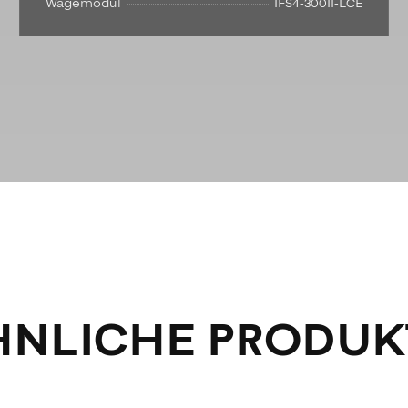
Wägemodul
IFS4-300II-LCE
HNLICHE PRODUK