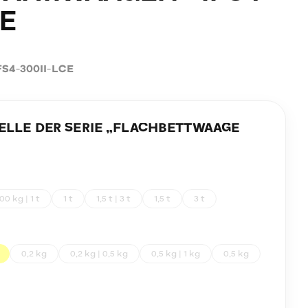
CE
FS4-300II-LCE
LE DER SERIE „
FLACHBETTWAAGE
00 kg | 1 t
1 t
1,5 t | 3 t
1,5 t
3 t
0,2 kg
0,2 kg | 0,5 kg
0,5 kg | 1 kg
0,5 kg