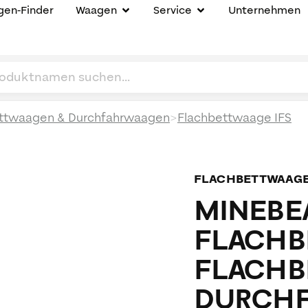
en-Finder
Waagen
Service
Unternehmen
>
ttwaagen & Durchfahrwaagen
Flachbettwaage IFS
FLACHBETTWAAG
MINEBEA
FLACHB
FLACHB
DURCHF