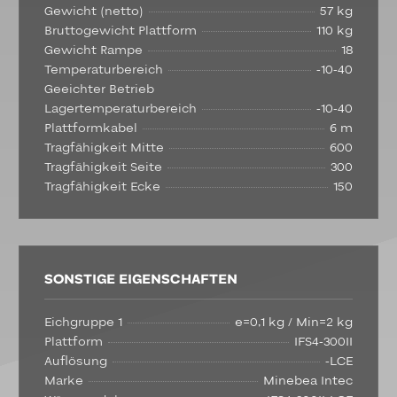
Gewicht (netto)
57 kg
Bruttogewicht Plattform
110 kg
Gewicht Rampe
18
Temperaturbereich
-10-40
Geeichter Betrieb
Lagertemperaturbereich
-10-40
Plattformkabel
6 m
Tragfähigkeit Mitte
600
Tragfähigkeit Seite
300
Tragfähigkeit Ecke
150
SONSTIGE EIGENSCHAFTEN
Eichgruppe 1
e=0,1 kg / Min=2 kg
Plattform
IFS4-300II
Auflösung
-LCE
Marke
Minebea Intec