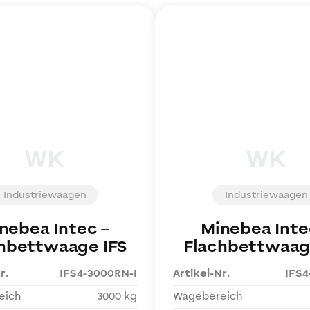
WK
WK
Industriewaagen
Industriewaagen
nebea Intec
–
Minebea Inte
hbettwaage IFS
Flachbettwaag
r.
IFS4-3000RN-I
Artikel-Nr.
IFS4
eich
3000 kg
Wägebereich