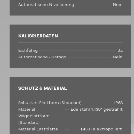
Automatische Nivellierung
Nein
KALIBRIERDATEN
Eichfähig
Ja
Automatische Justage
Nein
SCHUTZ & MATERIAL
Schutzart Plattform (Standard)
IP68
Material
Edelstahl 1.4301 gestrahlt
Wägeplattform
(Standard)
Material Lastplatte
1.4301 elektropoliert,