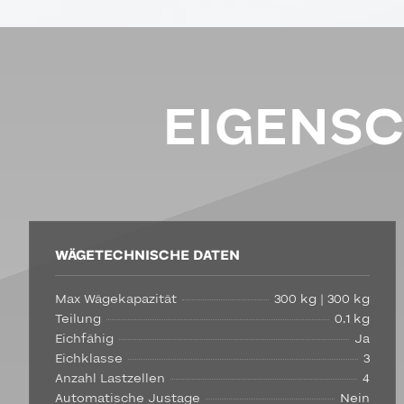
EIGENS
WÄGETECHNISCHE DATEN
Max Wägekapazität
300 kg | 300 kg
Teilung
0,1 kg
Eichfähig
Ja
Eichklasse
3
Anzahl Lastzellen
4
Automatische Justage
Nein