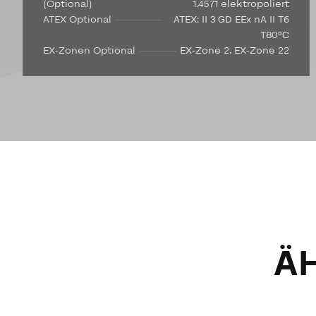
(Optional)
1.4571 elektropoliert
ATEX Optional
ATEX: II 3 GD EEx nA II T6
T80°C
EX-Zonen Optional
EX-Zone 2, EX-Zone 22
Ä