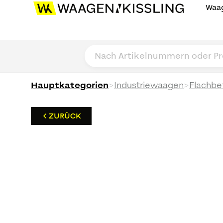
Waag
>
>
Hauptkategorien
Industriewaagen
Flachbe
ZURÜCK