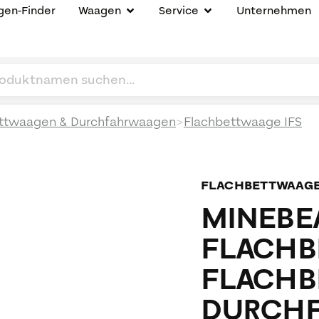
en-Finder
Waagen
Service
Unternehmen
>
ttwaagen & Durchfahrwaagen
Flachbettwaage IFS
FLACHBETTWAAG
MINEBEA
FLACHB
FLACHB
DURCHF