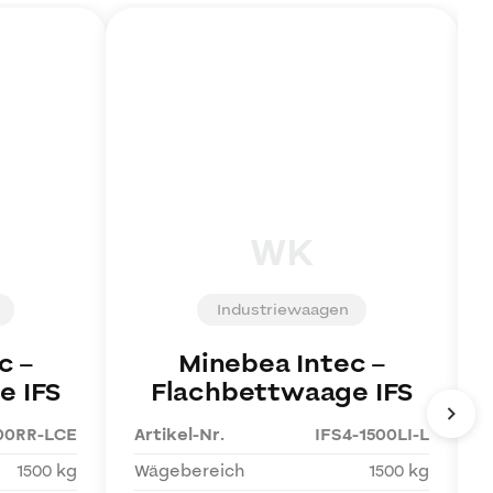
WK
Industriewaagen
c
–
Minebea Intec
–
e IFS
Flachbettwaage IFS
500RR-LCE
Artikel-Nr.
IFS4-1500LI-L
1500 kg
Wägebereich
1500 kg