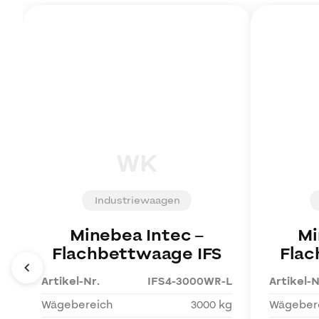
WK
Industriewaagen
Minebea Intec
–
Mi
Flachbettwaage IFS
Flac
Artikel-Nr.
IFS4-3000WR-L
Artikel-N
Wägebereich
3000 kg
Wägeber