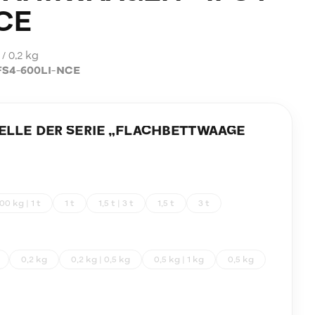
CE
 / 0,2 kg
FS4-600LI-NCE
LE DER SERIE „
FLACHBETTWAAGE
00 kg | 1 t
1 t
1,5 t | 3 t
1,5 t
3 t
0,2 kg
0,2 kg | 0,5 kg
0,5 kg | 1 kg
0,5 kg