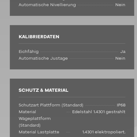
Automatische Nivellierung
Nein
KALIBRIERDATEN
Eichfähig
Ja
Automatische Justage
Nein
SCHUTZ & MATERIAL
Schutzart Plattform (Standard)
IP68
Material
Edelstahl 1.4301 gestrahlt
Wägeplattform
(Standard)
Material Lastplatte
1.4301 elektropoliert,