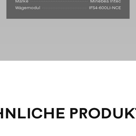
Marke
Minebea Intec
Wägemodul
IFS4-600LI-NCE
HNLICHE PRODUK