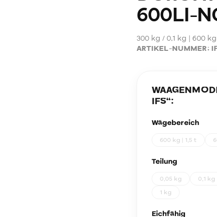
600LI-N
300 kg / 0,1 kg | 600 kg
ARTIKEL-NUMMER:
I
WAAGENMODEL
IFS
“:
Wägebereich
600 kg | 1,5 t
6
Teilung
0,05 kg
0,1 kg
1 kg
Eichfähig