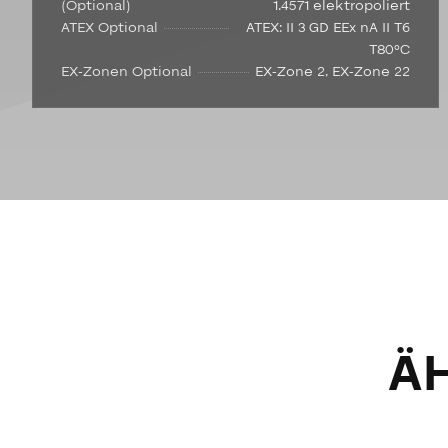
(Optional)
1.4571 elektropoliert
ATEX Optional
ATEX: II 3 GD EEx nA II T6
T80°C
EX-Zonen Optional
EX-Zone 2, EX-Zone 22
Ä