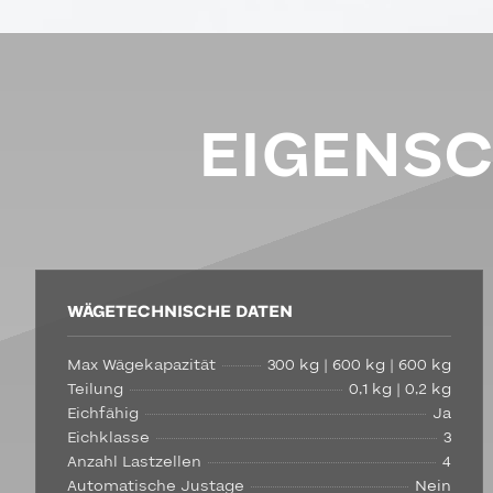
EIGENS
WÄGETECHNISCHE DATEN
Max Wägekapazität
300 kg | 600 kg | 600 kg
Teilung
0,1 kg | 0,2 kg
Eichfähig
Ja
Eichklasse
3
Anzahl Lastzellen
4
Automatische Justage
Nein