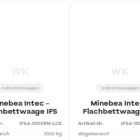
WK
WK
Industriewaagen
Industriewaagen
nebea Intec
–
Minebea Inte
hbettwaage IFS
Flachbettwaag
r.
IFS4-3000RN-LCE
Artikel-Nr.
IFS4-1
eich
3000 kg
Wägebereich