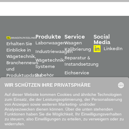
Produkte
Service
Social
Media
Laborwaagen
Waagen
Erhalten Sie
LinkedIn
Kalibrierung
Einblicke in
Industriewaagen
Wägetechnik,
Reparatur &
Wägetechnik-
Branchennews
Instandsetzung
Systeme
und
Eichservice
Zubehör
Produktupdates
Montage &
direkt in
Software
Inbetriebnahme
Ihren
Posteingang.
Leihwaagen
&
Mietservice
ABONNIEREN
Mit dem