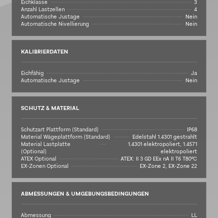
Eichklasse
3
Anzahl Lastzellen
4
Automatische Justage
Nein
Automatische Nivellierung
Nein
KALIBRIERDATEN
Eichfähig
Ja
Automatische Justage
Nein
SCHUTZ & MATERIAL
Schutzart Plattform (Standard)
IP68
Material Wägeplattform (Standard)
Edelstahl 1.4301 gestrahlt
Material Lastplatte
1.4301 elektropoliert, 1.4571
(Optional)
elektropoliert
ATEX Optional
ATEX: II 3 GD EEx nA II T6 T80°C
EX-Zonen Optional
EX-Zone 2, EX-Zone 22
ABMESSUNGEN & UMGEBUNGSBEDINGUNGEN
Abmessung
LL