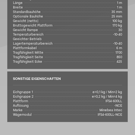
Länge
1 m
Breite
1 m
Standardbauhöhe
35 mm
Optionale Bauhöhe
25 mm
Gewicht (netto)
100 kg
Bruttogewicht Plattform
170 kg
Gewicht Rampe
30
Temperaturbereich
-10-40
Geeichter Betrieb
Lagertemperaturbereich
-10-40
Plattformkabel
6 m
Tragfähigkeit Mitte
1700
Tragfähigkeit Seite
850
Tragfähigkeit Ecke
425
SONSTIGE EIGENSCHAFTEN
Eichgruppe 1
e=0,1 kg / Min=2 kg
Eichgruppe 2
e=0,2 kg / Min=4 kg
Plattform
IFS4-600LL
Auflösung
-NCE
Marke
Minebea Intec
Wägemodul
IFS4-600LL-NCE