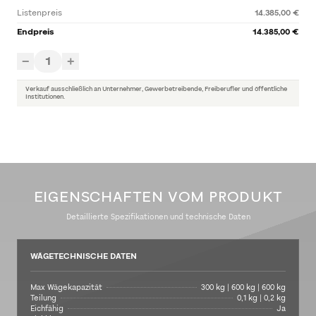
Listenpreis
14.385,00 €
Endpreis
14.385,00 €
1
−
+
Verkauf ausschließlich an Unternehmer, Gewerbetreibende, Freiberufler und öffentliche
Institutionen.
EIGENSCHAFTEN VOM PRODUKT
Detaillierte Spezifikationen und technische Daten
WÄGETECHNISCHE DATEN
Max Wägekapazität
300 kg | 600 kg | 600 kg
Teilung
0,1 kg | 0,2 kg
Eichfähig
Ja