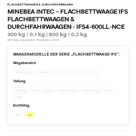
FLACHBETTWAAGEN & DURCHFAHRWAAGEN
MINEBEA INTEC – FLACHBETTWAAGE IFS
FLACHBETTWAAGEN &
DURCHFAHRWAAGEN - IFS4-600LL-NCE
300 kg / 0,1 kg | 600 kg / 0,2 kg
ARTIKEL-NUMMER:
IFS4-600LL-NCE
WAAGENMODELLE DER SERIE „
FLACHBETTWAAGE IFS
“:
Wägebereich
600 kg | 1,5 t
600 kg | 1 t
1 t
1,5 t | 3 t
1,5 t
3 t
Teilung
0,05 kg
0,1 kg
0,2 kg
0,2 kg | 0,5 kg
0,5 kg | 1 kg
0,5 kg
1 kg
Eichfähig
Nein
Ja