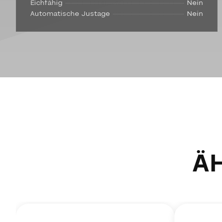
Eichfähig
Nein
Automatische Justage
Nein
Ä