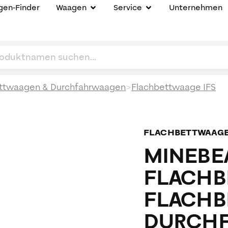
en-Finder
Waagen
Service
Unternehmen
>
ttwaagen & Durchfahrwaagen
Flachbettwaage IFS
FLACHBETTWAAG
MINEBEA
FLACHB
FLACHB
DURCHF