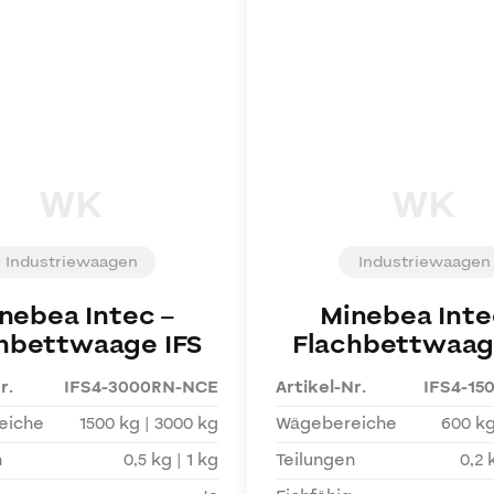
WK
WK
Industriewaagen
Industriewaagen
nebea Intec
–
Minebea Inte
hbettwaage IFS
Flachbettwaag
r.
IFS4-3000RN-NCE
Artikel-Nr.
IFS4-15
eiche
1500 kg | 3000 kg
Wägebereiche
600 kg
n
0,5 kg | 1 kg
Teilungen
0,2 