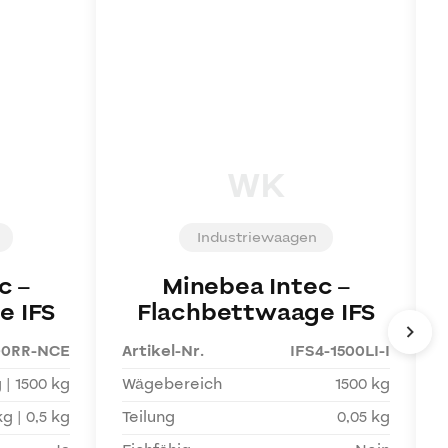
WK
Industriewaagen
c
–
Minebea Intec
–
e IFS
Flachbettwaage IFS
00RR-NCE
Artikel-Nr.
IFS4-1500LI-I
 | 1500 kg
Wägebereich
1500 kg
kg | 0,5 kg
Teilung
0,05 kg