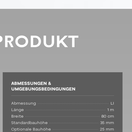
PRODUKT
ABMESSUNGEN &
UMGEBUNGSBEDINGUNGEN
Abmessung
LI
Länge
1 m
Breite
80 cm
Standardbauhöhe
35 mm
Optionale Bauhöhe
25 mm