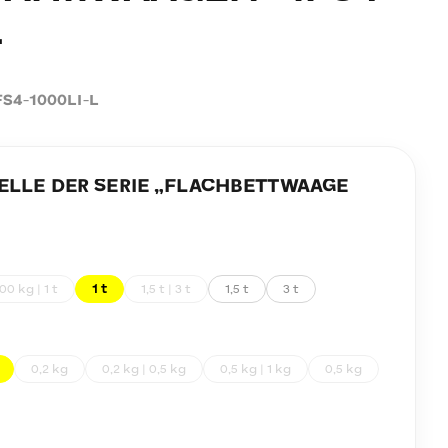
L
FS4-1000LI-L
LE DER SERIE „
FLACHBETTWAAGE
00 kg | 1 t
1 t
1,5 t | 3 t
1,5 t
3 t
0,2 kg
0,2 kg | 0,5 kg
0,5 kg | 1 kg
0,5 kg