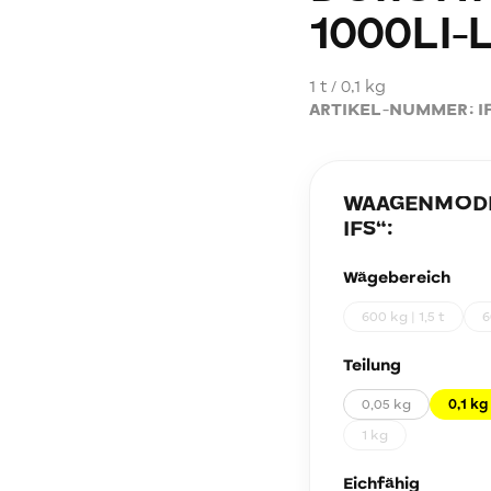
1000LI-
1 t / 0,1 kg
ARTIKEL-NUMMER:
I
WAAGENMODEL
IFS
“:
Wägebereich
600 kg | 1,5 t
6
Teilung
0,05 kg
0,1 kg
1 kg
Eichfähig