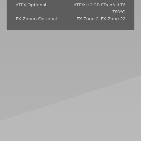
ATEX Optional
ATEX: II 3 GD EEx nA II T6
T80°C
EX-Zonen Optional
EX-Zone 2, EX-Zone 22