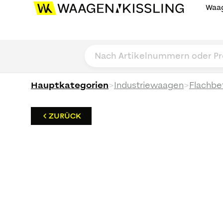
Waag
>
>
Hauptkategorien
Industriewaagen
Flachbe
ZURÜCK