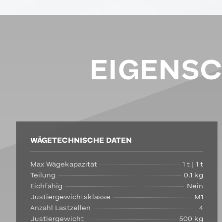
EIGENS
WÄGETECHNISCHE DATEN
Max Wägekapazität
1 t | 1 t
Teilung
0,1 kg
Eichfähig
Nein
Justiergewichtsklasse
M1
Anzahl Lastzellen
4
Justiergewicht
500 kg