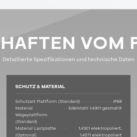
CHAFTEN VOM 
Detaillierte Spezifikationen und technische Daten
SCHUTZ & MATERIAL
Schutzart Plattform (Standard)
IP68
Material
Edelstahl 1.4301 gestrahlt
Wägeplattform
(Standard)
Material Lastplatte
1.4301 elektropoliert,
(Optional)
1.4571 elektropoliert