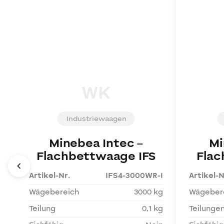
WK
Industriewaagen
Minebea Intec
–
Mi
Flachbettwaage IFS
Flac
Artikel-Nr.
IFS4-3000WR-I
Artikel-N
Wägebereich
3000 kg
Wägeber
Teilung
0,1 kg
Teilunge