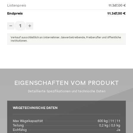
Listenpreis
11.347,00 €
Endpreis
11.347,00 €
1
−
+
Verkauf ausschließlich an Unternehmer, Gewerbetreibende, Freiberufler und öffentliche
Institutionen.
EIGENSCHAFTEN VOM PRODUKT
Detaillierte Spezifikationen und technische Daten
WÄGETECHNISCHE DATEN
Max Wägekapazität
600 kg | 1 t | 1 t
Teilung
0,2 kg | 0,5 kg
Eichfähig
Ja