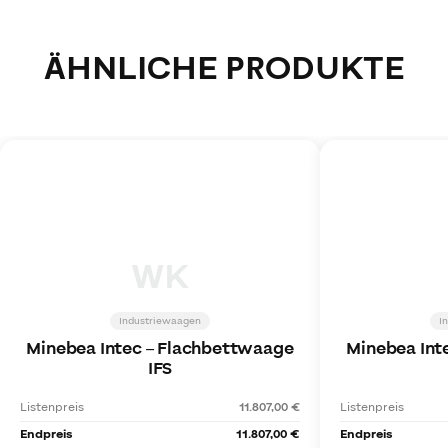
ÄHNLICHE PRODUKTE
WK
Industriewaagen
I
Minebea Intec
–
Flachbettwaage
Minebea Int
IFS
Listenpreis
11.807,00 €
Listenpreis
Endpreis
11.807,00 €
Endpreis