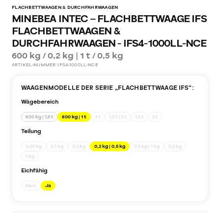
FLACHBETTWAAGEN & DURCHFAHRWAAGEN
MINEBEA INTEC – FLACHBETTWAAGE IFS
FLACHBETTWAAGEN &
DURCHFAHRWAAGEN - IFS4-1000LL-NCE
600 kg / 0,2 kg | 1 t / 0,5 kg
ARTIKEL-NUMMER:
IFS4-1000LL-NCE
WAAGENMODELLE DER SERIE „
FLACHBETTWAAGE IFS
“:
Wägebereich
600 kg | 1,5 t
600 kg | 1 t
1 t
1,5 t | 3 t
1,5 t
3 t
Teilung
0,05 kg
0,1 kg
0,2 kg
0,2 kg | 0,5 kg
0,5 kg | 1 kg
0,5 kg
1 kg
Eichfähig
Nein
Ja