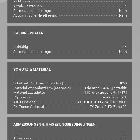
Eichklasse
3
Anzahl Lastzellen
4
Automatische Justage
Nein
Automatische Nivellierung
Nein
KALIBRIERDATEN
Eichfähig
Ja
Automatische Justage
Nein
SCHUTZ & MATERIAL
Schutzart Plattform (Standard)
IP68
Material Wägeplattform (Standard)
Edelstahl 1.4301 gestrahlt
Material Lastplatte
1.4301 elektropoliert, 1.4571
(Optional)
elektropoliert
ATEX Optional
ATEX: II 3 GD EEx nA II T6 T80°C
EX-Zonen Optional
EX-Zone 2, EX-Zone 22
ABMESSUNGEN & UMGEBUNGSBEDINGUNGEN
Abmessung
LL