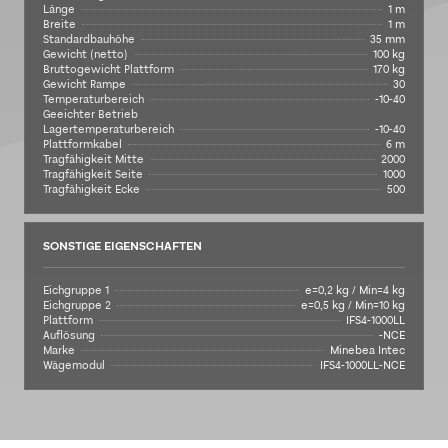
Länge
1 m
Breite
1 m
Standardbauhöhe
35 mm
Gewicht (netto)
100 kg
Bruttogewicht Plattform
170 kg
Gewicht Rampe
30
Temperaturbereich
-10-40
Geeichter Betrieb
Lagertemperaturbereich
-10-40
Plattformkabel
6 m
Tragfähigkeit Mitte
2000
Tragfähigkeit Seite
1000
Tragfähigkeit Ecke
500
SONSTIGE EIGENSCHAFTEN
Eichgruppe 1
e=0,2 kg / Min=4 kg
Eichgruppe 2
e=0,5 kg / Min=10 kg
Plattform
IFS4-1000LL
Auflösung
-NCE
Marke
Minebea Intec
Wägemodul
IFS4-1000LL-NCE