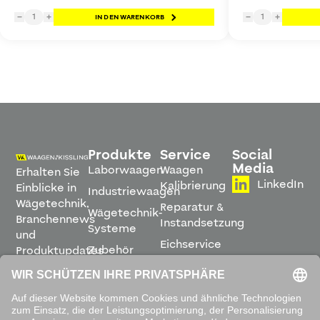
1
1
−
+
IN DEN WARENKORB
−
+
Produkte
Service
Social
Media
Laborwaagen
Waagen
Erhalten Sie
LinkedIn
Kalibrierung
Einblicke in
Industriewaagen
Wägetechnik,
Reparatur &
Wägetechnik-
Branchennews
Instandsetzung
Systeme
und
Eichservice
Zubehör
Produktupdates
Montage &
direkt in
Software
Inbetriebnahme
Ihren
Posteingang.
Leihwaagen
&