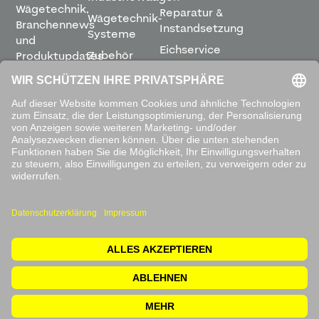
Wägetechnik,
Reparatur &
Wägetechnik-
Branchennews
Instandsetzung
Systeme
und
Eichservice
Zubehör
Produktupdates
Montage &
direkt in
Software
Inbetriebnahme
Ihren
Posteingang.
Leihwaagen
&
Mietservice
ABONNIEREN
Mit dem
Absenden
akzeptieren
Sie unsere
Datenschutzbestimmungen
.
© 2026 Waagen Kissling. Alle Rechte vorbehalten.
Impressum
Rücksendung
Datenschutzerklärung