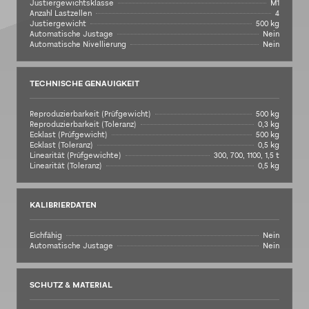
Justiergewichtsklasse
M1
Anzahl Lastzellen
4
Justiergewicht
500 kg
Automatische Justage
Nein
Automatische Nivellierung
Nein
TECHNISCHE GENAUIGKEIT
Reproduzierbarkeit (Prüfgewicht)
500 kg
Reproduzierbarkeit (Toleranz)
0,3 kg
Ecklast (Prüfgewicht)
500 kg
Ecklast (Toleranz)
0,5 kg
Linearität (Prüfgewichte)
300, 700, 1100, 1,5 t
Linearität (Toleranz)
0,5 kg
KALIBRIERDATEN
Eichfähig
Nein
Automatische Justage
Nein
SCHUTZ & MATERIAL