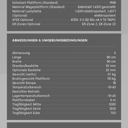
Schutzart Plattform (Standard)
IP68
Material Wägeplattform (Standard)
Edelstahl 1.4301 gestrahlt
Material Lastplatte
1.4301 elektropoliert, 1.4571
(Optional)
elektropoliert
ATEX Optional
ATEX: II 3 GD EEx nA II T6 T80°C
EX-Zonen Optional
EX-Zone 2, EX-Zone 22
ABMESSUNGEN & UMGEBUNGSBEDINGUNGEN
Abmessung
II
Länge
80 cm
Breite
80 cm
Standardbauhöhe
35 mm
Optionale Bauhöhe
25 mm
Gewicht (netto)
57 kg
Bruttogewicht Plattform
110 kg
Gewicht Rampe
18
Temperaturbereich
-10-40
Geeichter Betrieb
Lagertemperaturbereich
-10-40
Plattformkabel
6 m
Tragfähigkeit Mitte
3000
Tragfähigkeit Seite
1500
Tragfähigkeit Ecke
750