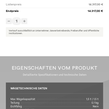
Listenpreis
14.317,00 €
Endpreis
14.317,00 €
1
−
+
Verkauf ausschließlich an Unternehmer, Gewerbetreibende, Freiberufler und öffentliche
Institutionen.
EIGENSCHAFTEN VOM PRODUKT
Detaillierte Spezifikationen und technische Daten
WÄGETECHNISCHE DATEN
Max Wägekapazität
1,5 t | 1,5 t
Teilung
0,1 kg
Eichfähig
Nein