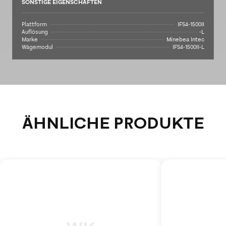
SONSTIGE EIGENSCHAFTEN
Plattform
IFS4-1500II
Auflösung
-L
Marke
Minebea Intec
Wägemodul
IFS4-1500II-L
ÄHNLICHE PRODUKTE