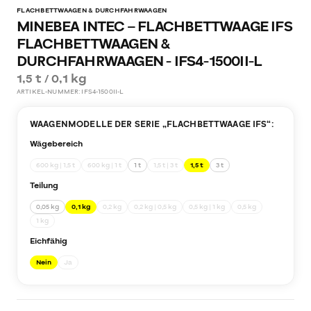
FLACHBETTWAAGEN & DURCHFAHRWAAGEN
MINEBEA INTEC – FLACHBETTWAAGE IFS
FLACHBETTWAAGEN &
DURCHFAHRWAAGEN - IFS4-1500II-L
1,5 t / 0,1 kg
ARTIKEL-NUMMER:
IFS4-1500II-L
WAAGENMODELLE DER SERIE „
FLACHBETTWAAGE IFS
“:
Wägebereich
600 kg | 1,5 t
600 kg | 1 t
1 t
1,5 t | 3 t
1,5 t
3 t
Teilung
0,05 kg
0,1 kg
0,2 kg
0,2 kg | 0,5 kg
0,5 kg | 1 kg
0,5 kg
1 kg
Eichfähig
Nein
Ja