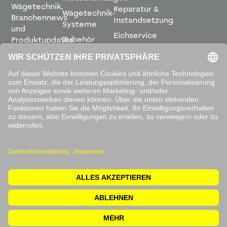
Wägetechnik,
Reparatur &
Wägetechnik-
Branchennews
Instandsetzung
Systeme
und
Eichservice
Zubehör
Produktupdates
Montage &
direkt in
Software
Inbetriebnahme
Ihren
Posteingang.
Leihwaagen
&
Mietservice
ABONNIEREN
Mit dem
Absenden
akzeptieren
Sie unsere
Datenschutzbestimmungen
.
© 2026 Waagen Kissling. Alle Rechte vorbehalten.
Impressum
Rücksendung
Datenschutzerklärung