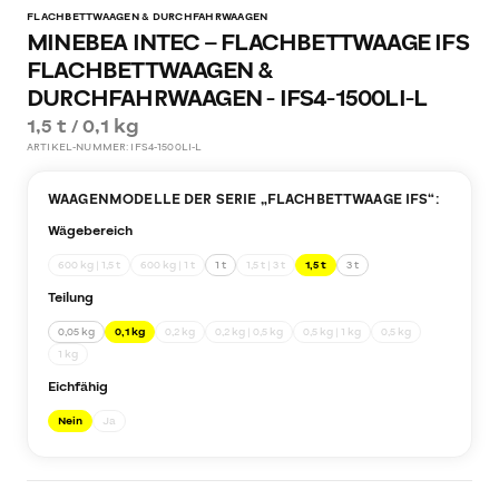
FLACHBETTWAAGEN & DURCHFAHRWAAGEN
MINEBEA INTEC – FLACHBETTWAAGE IFS
FLACHBETTWAAGEN &
DURCHFAHRWAAGEN - IFS4-1500LI-L
1,5 t / 0,1 kg
ARTIKEL-NUMMER:
IFS4-1500LI-L
WAAGENMODELLE DER SERIE „
FLACHBETTWAAGE IFS
“:
Wägebereich
600 kg | 1,5 t
600 kg | 1 t
1 t
1,5 t | 3 t
1,5 t
3 t
Teilung
0,05 kg
0,1 kg
0,2 kg
0,2 kg | 0,5 kg
0,5 kg | 1 kg
0,5 kg
1 kg
Eichfähig
Nein
Ja