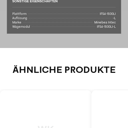
SONSTIGE EIGENSCHAFTEN
Plattform
IFS4-1500LI
Auflösung
-L
Marke
Minebea Intec
Wägemodul
IFS4-1500LI-L
ÄHNLICHE PRODUKTE