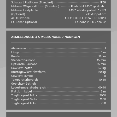
Schutzart Plattform (Standard)
IP68
Material Wägeplattform (Standard)
Edelstahl 1.4301 gestrahlt
Material Lastplatte
1.4301 elektropoliert, 1.4571
(Optional)
elektropoliert
ATEX Optional
ATEX: II 3 GD EEx nA II T6 T80°C
EX-Zonen Optional
EX-Zone 2, EX-Zone 22
ABMESSUNGEN & UMGEBUNGSBEDINGUNGEN
Abmessung
LI
Länge
1 m
Breite
80 cm
Standardbauhöhe
45 mm
Optionale Bauhöhe
35 mm
Gewicht (netto)
67 kg
Bruttogewicht Plattform
120 kg
Gewicht Rampe
18
Temperaturbereich
-10-40
Geeichter Betrieb
Lagertemperaturbereich
-10-40
Plattformkabel
6 m
Tragfähigkeit Mitte
3000
Tragfähigkeit Seite
1500
Tragfähigkeit Ecke
750