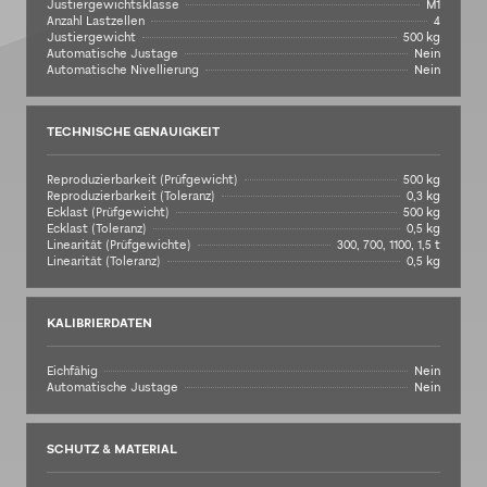
Justiergewichtsklasse
M1
Anzahl Lastzellen
4
Justiergewicht
500 kg
Automatische Justage
Nein
Automatische Nivellierung
Nein
TECHNISCHE GENAUIGKEIT
Reproduzierbarkeit (Prüfgewicht)
500 kg
Reproduzierbarkeit (Toleranz)
0,3 kg
Ecklast (Prüfgewicht)
500 kg
Ecklast (Toleranz)
0,5 kg
Linearität (Prüfgewichte)
300, 700, 1100, 1,5 t
Linearität (Toleranz)
0,5 kg
KALIBRIERDATEN
Eichfähig
Nein
Automatische Justage
Nein
SCHUTZ & MATERIAL