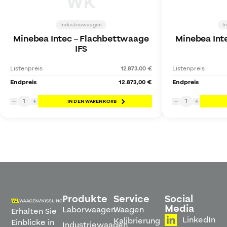
WK
Industriewaagen
I
Minebea Intec
–
Flachbettwaage
Minebea Int
IFS
Listenpreis
12.873,00 €
Listenpreis
Endpreis
12.873,00 €
Endpreis
1
1
−
+
IN DEN WARENKORB
−
+
Produkte
Service
Social
Media
Laborwaagen
Waagen
Erhalten Sie
LinkedIn
Kalibrierung
Einblicke in
Industriewaagen