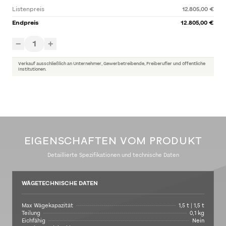
Listenpreis
12.805,00 €
Endpreis
12.805,00 €
1
−
+
Verkauf ausschließlich an Unternehmer, Gewerbetreibende, Freiberufler und öffentliche
Institutionen.
EIGENSCHAFTEN VOM PRODUKT
Detaillierte Spezifikationen und technische Daten
WÄGETECHNISCHE DATEN
Max Wägekapazität
1,5 t | 1,5 t
Teilung
0,1 kg
Eichfähig
Nein