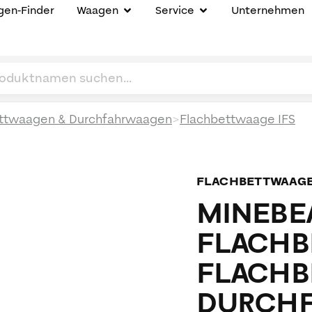
en-Finder
Waagen
Service
Unternehmen
>
ttwaagen & Durchfahrwaagen
Flachbettwaage IFS
FLACHBETTWAAG
MINEBEA
FLACHB
FLACHB
DURCHF