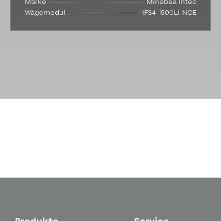
Marke
Minebea Intec
Wägemodul
IFS4-1500LI-NCE