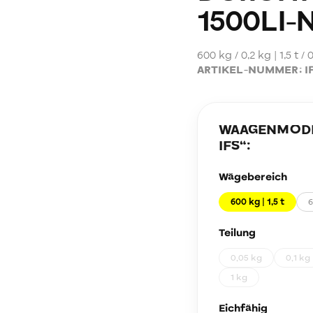
1500LI-
600 kg / 0,2 kg | 1,5 t / 
ARTIKEL-NUMMER:
I
WAAGENMODEL
IFS
“:
Wägebereich
600 kg | 1,5 t
6
Teilung
0,05 kg
0,1 kg
1 kg
Eichfähig