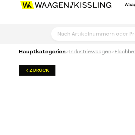
Waag
>
>
Hauptkategorien
Industriewaagen
Flachbe
ZURÜCK