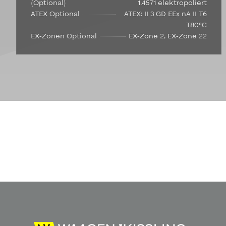
(Optional)
1.4571 elektropoliert
ATEX Optional
ATEX: II 3 GD EEx nA II T6
T80°C
EX-Zonen Optional
EX-Zone 2, EX-Zone 22