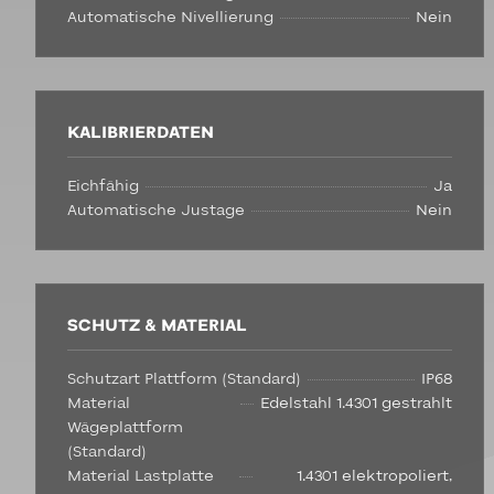
Automatische Nivellierung
Nein
KALIBRIERDATEN
Eichfähig
Ja
Automatische Justage
Nein
SCHUTZ & MATERIAL
Schutzart Plattform (Standard)
IP68
Material
Edelstahl 1.4301 gestrahlt
Wägeplattform
(Standard)
Material Lastplatte
1.4301 elektropoliert,