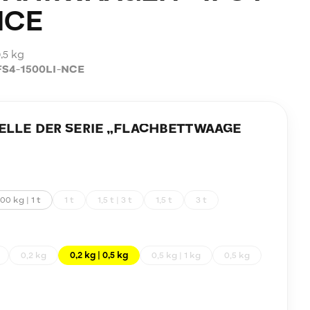
NCE
0,5 kg
FS4-1500LI-NCE
LE DER SERIE „
FLACHBETTWAAGE
00 kg | 1 t
1 t
1,5 t | 3 t
1,5 t
3 t
0,2 kg
0,2 kg | 0,5 kg
0,5 kg | 1 kg
0,5 kg