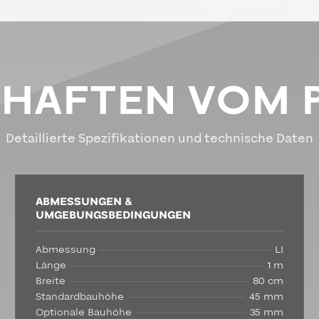
CHAFTEN VOM 
Detaillierte Spezifikationen und technische Daten
ABMESSUNGEN &
UMGEBUNGSBEDINGUNGEN
Abmessung
LI
Länge
1 m
Breite
80 cm
Standardbauhöhe
45 mm
Optionale Bauhöhe
35 mm