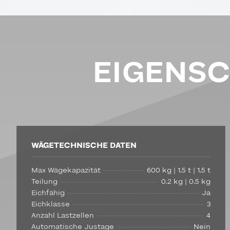
EIGENS
WÄGETECHNISCHE DATEN
Max Wägekapazität
600 kg | 1,5 t | 1,5 t
Teilung
0,2 kg | 0,5 kg
Eichfähig
Ja
Eichklasse
3
Anzahl Lastzellen
4
Automatische Justage
Nein