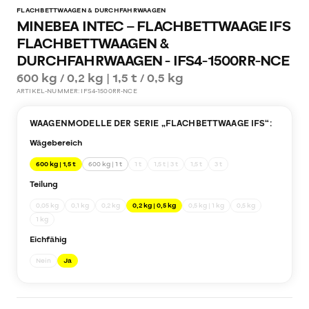
FLACHBETTWAAGEN & DURCHFAHRWAAGEN
MINEBEA INTEC – FLACHBETTWAAGE IFS
FLACHBETTWAAGEN &
DURCHFAHRWAAGEN - IFS4-1500RR-NCE
600 kg / 0,2 kg | 1,5 t / 0,5 kg
ARTIKEL-NUMMER:
IFS4-1500RR-NCE
WAAGENMODELLE DER SERIE „
FLACHBETTWAAGE IFS
“:
Wägebereich
600 kg | 1,5 t
600 kg | 1 t
1 t
1,5 t | 3 t
1,5 t
3 t
Teilung
0,05 kg
0,1 kg
0,2 kg
0,2 kg | 0,5 kg
0,5 kg | 1 kg
0,5 kg
1 kg
Eichfähig
Nein
Ja