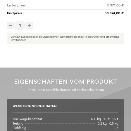
Listenpreis
13.374,00 €
Endpreis
13.374,00 €
1
−
+
Verkauf ausschließlich an Unternehmer, Gewerbetreibende, Freiberufler und öffentliche
Institutionen.
EIGENSCHAFTEN VOM PRODUKT
Detaillierte Spezifikationen und technische Daten
WÄGETECHNISCHE DATEN
Max Wägekapazität
600 kg | 1,5 t | 1,5 t
Teilung
0,2 kg | 0,5 kg
Eichfähig
Ja