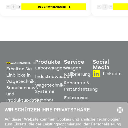
1
1
−
+
IN DEN WARENKORB
−
+
Produkte
Service
Social
Media
Laborwaagen
Waagen
Erhalten Sie
LinkedIn
Kalibrierung
Einblicke in
Industriewaagen
Wägetechnik,
Reparatur &
Wägetechnik-
Branchennews
Instandsetzung
Systeme
und
Eichservice
Zubehör
Produktupdates
Montage &
direkt in
Software
Inbetriebnahme
Ihren
Posteingang.
Leihwaagen
&