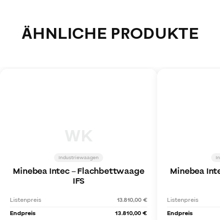
ÄHNLICHE PRODUKTE
WK
Industriewaagen
I
Minebea Intec
–
Flachbettwaage
Minebea Int
IFS
Listenpreis
13.810,00 €
Listenpreis
Endpreis
13.810,00 €
Endpreis