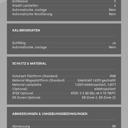
Eichklasse
3
Anzahl Lastzellen
4
Automatische Justage
Nein
Automatische Nivellierung
Nein
KALIBRIERDATEN
Eichfähig
Ja
Automatische Justage
Nein
SCHUTZ & MATERIAL
Schutzart Plattform (Standard)
IP68
Material Wägeplattform (Standard)
Edelstahl 1.4301 gestrahlt
Material Lastplatte
1.4301 elektropoliert, 1.4571
(Optional)
elektropoliert
ATEX Optional
ATEX: II 3 GD EEx nA II T6 T80°C
EX-Zonen Optional
EX-Zone 2, EX-Zone 22
ABMESSUNGEN & UMGEBUNGSBEDINGUNGEN
Abmessung
RR