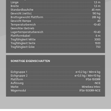
Länge
1,5 m
Breite
1,5 m
Standardbauhöhe
45 mm
Gewicht (netto)
190 kg
Bruttogewicht Plattform
285 kg
Gewicht Rampe
40
Temperaturbereich
-10-40
Geeichter Betrieb
Lagertemperaturbereich
-10-40
Plattformkabel
6 m
Tragfähigkeit Mitte
3000
Tragfähigkeit Seite
1500
Tragfähigkeit Ecke
750
SONSTIGE EIGENSCHAFTEN
Eichgruppe 1
e=0,2 kg / Min=4 kg
Eichgruppe 2
e=0,5 kg / Min=10 kg
Plattform
IFS4-1500RR
Auflösung
-NCE
Marke
Minebea Intec
Wägemodul
IFS4-1500RR-NCE