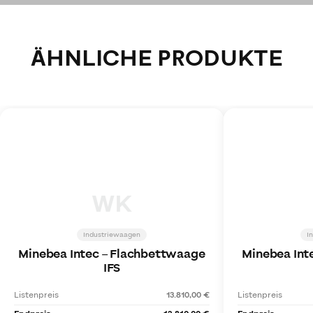
ÄHNLICHE PRODUKTE
WK
Industriewaagen
I
Minebea Intec
–
Flachbettwaage
Minebea Int
IFS
Listenpreis
13.810,00 €
Listenpreis