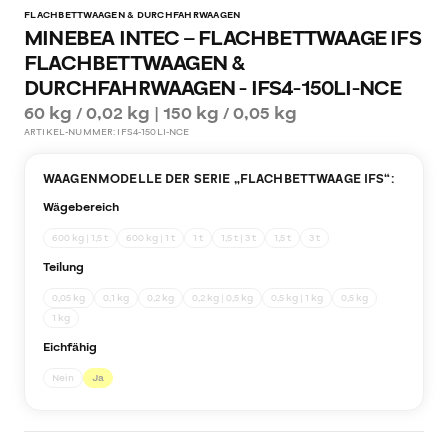
FLACHBETTWAAGEN & DURCHFAHRWAAGEN
MINEBEA INTEC – FLACHBETTWAAGE IFS
FLACHBETTWAAGEN &
DURCHFAHRWAAGEN - IFS4-150LI-NCE
60 kg / 0,02 kg | 150 kg / 0,05 kg
ARTIKEL-NUMMER:
IFS4-150LI-NCE
WAAGENMODELLE DER SERIE „
FLACHBETTWAAGE IFS
“:
Wägebereich
600 kg | 1,5 t
600 kg | 1 t
1 t
1,5 t | 3 t
1,5 t
3 t
Teilung
0,05 kg
0,1 kg
0,2 kg
0,2 kg | 0,5 kg
0,5 kg | 1 kg
0,5 kg
1 kg
Eichfähig
Nein
Ja