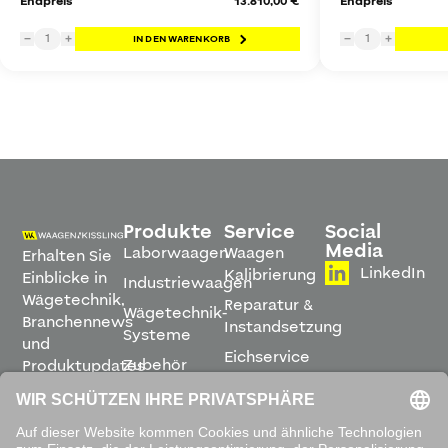
Endpreis
13.810,00 €
Endpreis
1
1
−
+
IN DEN WARENKORB
−
+
Produkte
Service
Social
Media
Laborwaagen
Waagen
Erhalten Sie
LinkedIn
Kalibrierung
Einblicke in
Industriewaagen
Wägetechnik,
Reparatur &
Wägetechnik-
Branchennews
Instandsetzung
Systeme
und
Eichservice
Zubehör
Produktupdates
Montage &
direkt in
Software
Inbetriebnahme
Ihren
Posteingang.
Leihwaagen