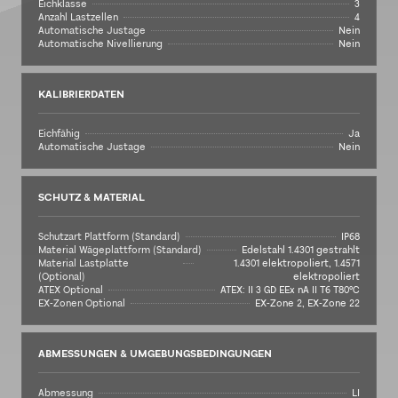
Eichklasse
3
Anzahl Lastzellen
4
Automatische Justage
Nein
Automatische Nivellierung
Nein
KALIBRIERDATEN
Eichfähig
Ja
Automatische Justage
Nein
SCHUTZ & MATERIAL
Schutzart Plattform (Standard)
IP68
Material Wägeplattform (Standard)
Edelstahl 1.4301 gestrahlt
Material Lastplatte
1.4301 elektropoliert, 1.4571
(Optional)
elektropoliert
ATEX Optional
ATEX: II 3 GD EEx nA II T6 T80°C
EX-Zonen Optional
EX-Zone 2, EX-Zone 22
ABMESSUNGEN & UMGEBUNGSBEDINGUNGEN
Abmessung
LI