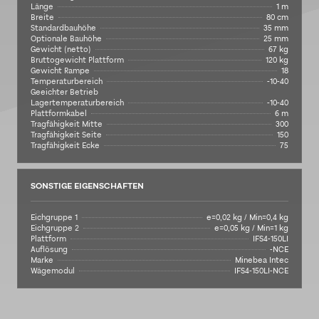
Länge
1 m
Breite
80 cm
Standardbauhöhe
35 mm
Optionale Bauhöhe
25 mm
Gewicht (netto)
67 kg
Bruttogewicht Plattform
120 kg
Gewicht Rampe
18
Temperaturbereich
-10-40
Geeichter Betrieb
Lagertemperaturbereich
-10-40
Plattformkabel
6 m
Tragfähigkeit Mitte
300
Tragfähigkeit Seite
150
Tragfähigkeit Ecke
75
SONSTIGE EIGENSCHAFTEN
Eichgruppe 1
e=0,02 kg / Min=0,4 kg
Eichgruppe 2
e=0,05 kg / Min=1 kg
Plattform
IFS4-150LI
Auflösung
-NCE
Marke
Minebea Intec
Wägemodul
IFS4-150LI-NCE