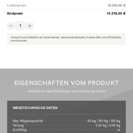
Listenpreis
13.374,00 €
Endpreis
13.374,00 €
1
−
+
Verkauf ausschließlich an Unternehmer, Gewerbetreibende, Freiberufler und öffentliche
Institutionen.
EIGENSCHAFTEN VOM PRODUKT
Detaillierte Spezifikationen und technische Daten
WÄGETECHNISCHE DATEN
Max Wägekapazität
60 kg | 150 kg | 150 kg
Teilung
0,02 kg | 0,05 kg
Eichfähig
Ja