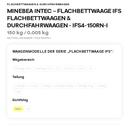
FLACHBETTWAAGEN & DURCHFAHRWAAGEN
MINEBEA INTEC – FLACHBETTWAAGE IFS
FLACHBETTWAAGEN &
DURCHFAHRWAAGEN - IFS4-150RN-I
150 kg / 0,005 kg
ARTIKEL-NUMMER:
IFS4-150RN-I
WAAGENMODELLE DER SERIE „
FLACHBETTWAAGE IFS
“:
Wägebereich
600 kg | 1,5 t
600 kg | 1 t
1 t
1,5 t | 3 t
1,5 t
3 t
Teilung
0,05 kg
0,1 kg
0,2 kg
0,2 kg | 0,5 kg
0,5 kg | 1 kg
0,5 kg
1 kg
Eichfähig
Nein
Ja