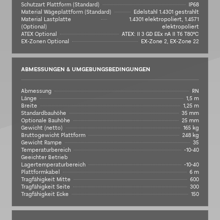
Schutzart Plattform (Standard)
IP68
Material Wägeplattform (Standard)
Edelstahl 1.4301 gestrahlt
Material Lastplatte
1.4301 elektropoliert, 1.4571
(Optional)
elektropoliert
ATEX Optional
ATEX: II 3 GD EEx nA II T6 T80°C
EX-Zonen Optional
EX-Zone 2, EX-Zone 22
ABMESSUNGEN & UMGEBUNGSBEDINGUNGEN
Abmessung
RN
Länge
1,5 m
Breite
1,25 m
Standardbauhöhe
35 mm
Optionale Bauhöhe
25 mm
Gewicht (netto)
165 kg
Bruttogewicht Plattform
248 kg
Gewicht Rampe
35
Temperaturbereich
-10-40
Geeichter Betrieb
Lagertemperaturbereich
-10-40
Plattformkabel
6 m
Tragfähigkeit Mitte
600
Tragfähigkeit Seite
300
Tragfähigkeit Ecke
150