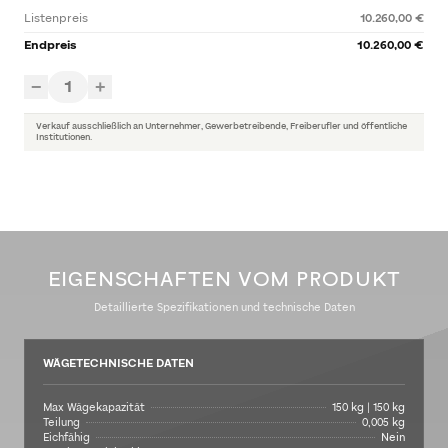
Listenpreis
10.260,00 €
Endpreis
10.260,00 €
1
−
+
Verkauf ausschließlich an Unternehmer, Gewerbetreibende, Freiberufler und öffentliche
Institutionen.
EIGENSCHAFTEN VOM PRODUKT
Detaillierte Spezifikationen und technische Daten
WÄGETECHNISCHE DATEN
Max Wägekapazität
150 kg | 150 kg
Teilung
0,005 kg
Eichfähig
Nein