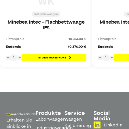
WK
Industriewaagen
I
Minebea Intec
–
Flachbettwaage
Minebea Int
IFS
Listenpreis
10.374,00 €
Listenpreis
Endpreis
10.374,00 €
Endpreis
1
1
−
+
IN DEN WARENKORB
−
+
Produkte
Service
Social
Media
Laborwaagen
Waagen
Erhalten Sie
LinkedIn
Kalibrierung
Einblicke in
Industriewaagen