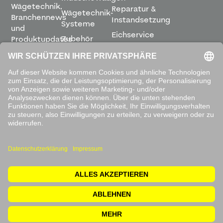
Wägetechnik,
Reparatur &
Wägetechnik-
Branchennews
Instandsetzung
Systeme
und
Eichservice
Zubehör
Produktupdates
Montage &
direkt in
Software
Inbetriebnahme
Ihren
Posteingang.
Leihwaagen
&
Mietservice
ABONNIEREN
Mit dem
Absenden
akzeptieren
Sie unsere
Datenschutzbestimmungen
.
© 2026 Waagen Kissling. Alle Rechte vorbehalten.
Impressum
Rücksendung
Datenschutzerklärung