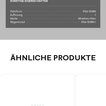
SONSTIGE EIGENSCHAFTEN
Plattform
IFS4-150RN
Auflösung
-I
Marke
Minebea Intec
Wägemodul
IFS4-150RN-I
ÄHNLICHE PRODUKTE