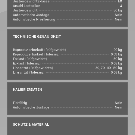
Justiergewichtsklasse
M1
Anzahl Lastzellen
4
Justiergewicht
50 kg
Automatische Justage
Nein
Automatische Nivellierung
Nein
TECHNISCHE GENAUIGKEIT
Reproduzierbarkeit (Prüfgewicht)
20 kg
Reproduzierbarkeit (Toleranz)
0,03 kg
Ecklast (Prüfgewicht)
50 kg
Ecklast (Toleranz)
0,05 kg
Linearität (Prüfgewichte)
30, 70, 110, 150 kg
Linearität (Toleranz)
0,05 kg
KALIBRIERDATEN
Eichfähig
Nein
Automatische Justage
Nein
SCHUTZ & MATERIAL