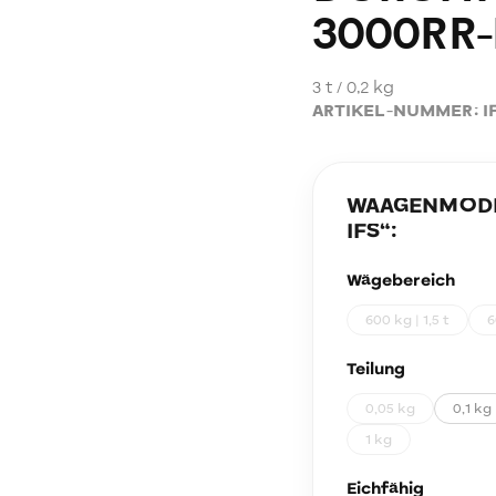
3000RR-
3 t / 0,2 kg
ARTIKEL-NUMMER:
I
WAAGENMODEL
IFS
“:
Wägebereich
600 kg | 1,5 t
6
Teilung
0,05 kg
0,1 kg
1 kg
Eichfähig