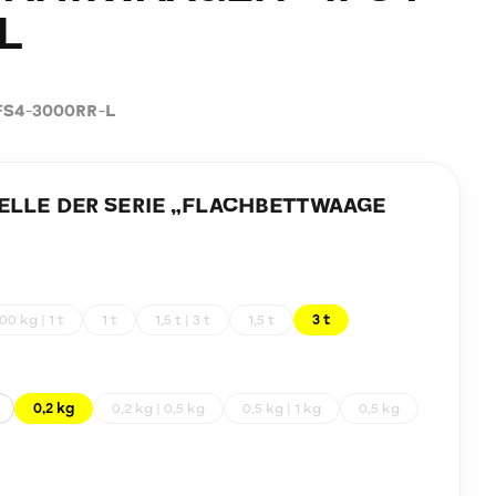
L
FS4-3000RR-L
LE DER SERIE „
FLACHBETTWAAGE
00 kg | 1 t
1 t
1,5 t | 3 t
1,5 t
3 t
0,2 kg
0,2 kg | 0,5 kg
0,5 kg | 1 kg
0,5 kg