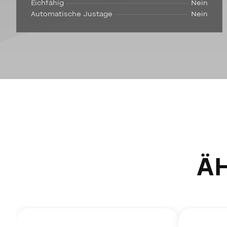
Eichfähig
Nein
Automatische Justage
Nein
Ä