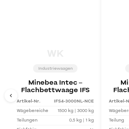
WK
Industriewaagen
Minebea Intec
–
Mi
Flachbettwaage IFS
Flac
Artikel-Nr.
IFS4-3000NL-NCE
Artikel-N
Wägebereiche
1500 kg | 3000 kg
Wägeber
Teilungen
0,5 kg | 1 kg
Teilung