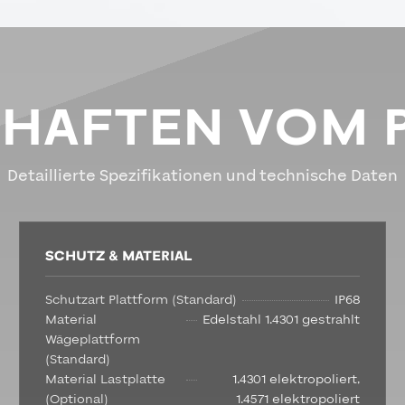
CHAFTEN VOM 
Detaillierte Spezifikationen und technische Daten
SCHUTZ & MATERIAL
Schutzart Plattform (Standard)
IP68
Material
Edelstahl 1.4301 gestrahlt
Wägeplattform
(Standard)
Material Lastplatte
1.4301 elektropoliert,
(Optional)
1.4571 elektropoliert