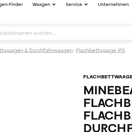
en-Finder
Waagen
Service
Unternehmen
>
ttwaagen & Durchfahrwaagen
Flachbettwaage IFS
FLACHBETTWAAG
MINEBEA
FLACHB
FLACHB
DURCHF