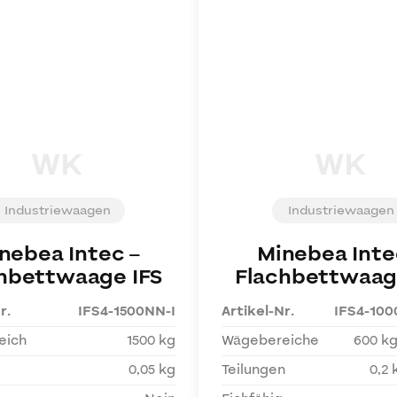
WK
WK
Industriewaagen
Industriewaagen
nebea Intec
–
Minebea Inte
hbettwaage IFS
Flachbettwaag
r.
IFS4-1500NN-I
Artikel-Nr.
IFS4-10
eich
1500 kg
Wägebereiche
600 kg
0,05 kg
Teilungen
0,2 