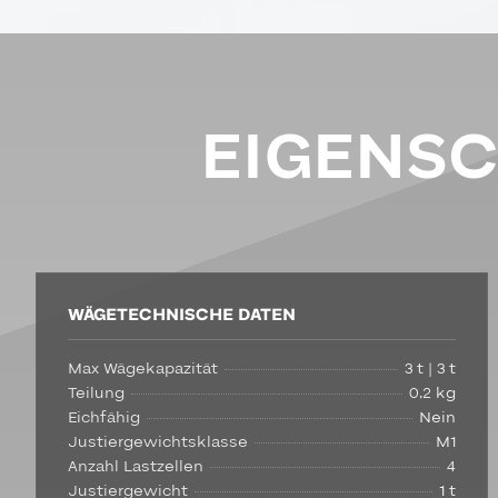
EIGENS
WÄGETECHNISCHE DATEN
Max Wägekapazität
3 t | 3 t
Teilung
0,2 kg
Eichfähig
Nein
Justiergewichtsklasse
M1
Anzahl Lastzellen
4
Justiergewicht
1 t