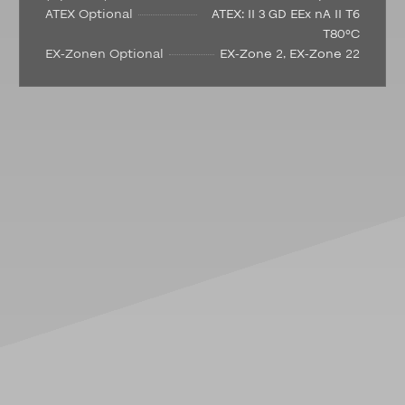
ATEX Optional
ATEX: II 3 GD EEx nA II T6
T80°C
EX-Zonen Optional
EX-Zone 2, EX-Zone 22