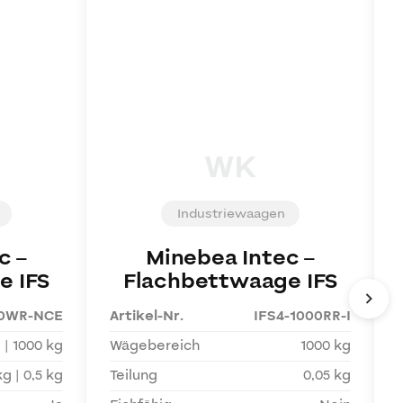
WK
Industriewaagen
c
–
Minebea Intec
–
e IFS
Flachbettwaage IFS
00WR-NCE
Artikel-Nr.
IFS4-1000RR-I
 | 1000 kg
Wägebereich
1000 kg
kg | 0,5 kg
Teilung
0,05 kg