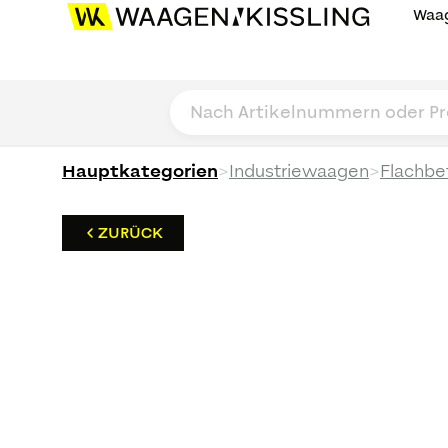
Waag
>
>
Hauptkategorien
Industriewaagen
Flachbe
ZURÜCK