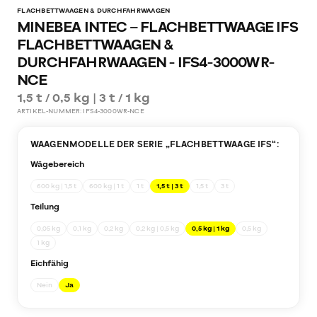
FLACHBETTWAAGEN & DURCHFAHRWAAGEN
MINEBEA INTEC – FLACHBETTWAAGE IFS
FLACHBETTWAAGEN &
DURCHFAHRWAAGEN - IFS4-3000WR-
NCE
1,5 t / 0,5 kg | 3 t / 1 kg
ARTIKEL-NUMMER:
IFS4-3000WR-NCE
WAAGENMODELLE DER SERIE „
FLACHBETTWAAGE IFS
“:
Wägebereich
600 kg | 1,5 t
600 kg | 1 t
1 t
1,5 t | 3 t
1,5 t
3 t
Teilung
0,05 kg
0,1 kg
0,2 kg
0,2 kg | 0,5 kg
0,5 kg | 1 kg
0,5 kg
1 kg
Eichfähig
Nein
Ja