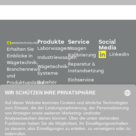
Produkte
Service
Social
Media
Laborwaagen
Waagen
Erhalten Sie
LinkedIn
Kalibrierung
Einblicke in
Industriewaagen
Wägetechnik,
Reparatur &
Wägetechnik-
Branchennews
Instandsetzung
Systeme
und
Eichservice
Zubehör
Produktupdates
Montage &
direkt in
Software
Inbetriebnahme
Ihren
Posteingang.
Leihwaagen
&
Mietservice
ABONNIEREN