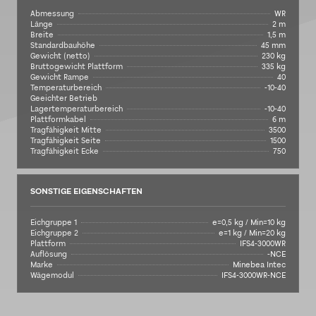
Abmessung
WR
Länge
2 m
Breite
1,5 m
Standardbauhöhe
45 mm
Gewicht (netto)
230 kg
Bruttogewicht Plattform
335 kg
Gewicht Rampe
40
Temperaturbereich
-10-40
Geeichter Betrieb
Lagertemperaturbereich
-10-40
Plattformkabel
6 m
Tragfähigkeit Mitte
3500
Tragfähigkeit Seite
1500
Tragfähigkeit Ecke
750
SONSTIGE EIGENSCHAFTEN
Eichgruppe 1
e=0,5 kg / Min=10 kg
Eichgruppe 2
e=1 kg / Min=20 kg
Plattform
IFS4-3000WR
Auflösung
-NCE
Marke
Minebea Intec
Wägemodul
IFS4-3000WR-NCE