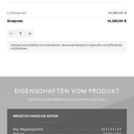
Listenpreis
14.385,00 €
Endpreis
14.385,00 €
1
−
+
Verkauf ausschließlich an Unternehmer, Gewerbetreibende, Freiberufler und öffentliche
Institutionen.
EIGENSCHAFTEN VOM PRODUKT
Detaillierte Spezifikationen und technische Daten
WÄGETECHNISCHE DATEN
Max Wägekapazität
1,5 t | 3 t | 3 t
Teilung
0,5 kg | 1 kg