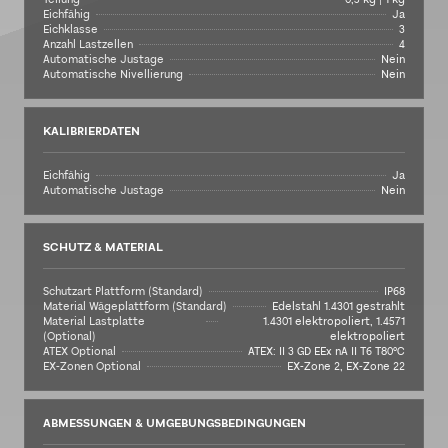
Eichfähig
Ja
Eichklasse
3
Anzahl Lastzellen
4
Automatische Justage
Nein
Automatische Nivellierung
Nein
KALIBRIERDATEN
Eichfähig
Ja
Automatische Justage
Nein
SCHUTZ & MATERIAL
Schutzart Plattform (Standard)
IP68
Material Wägeplattform (Standard)
Edelstahl 1.4301 gestrahlt
Material Lastplatte
1.4301 elektropoliert, 1.4571
(Optional)
elektropoliert
ATEX Optional
ATEX: II 3 GD EEx nA II T6 T80°C
EX-Zonen Optional
EX-Zone 2, EX-Zone 22
ABMESSUNGEN & UMGEBUNGSBEDINGUNGEN