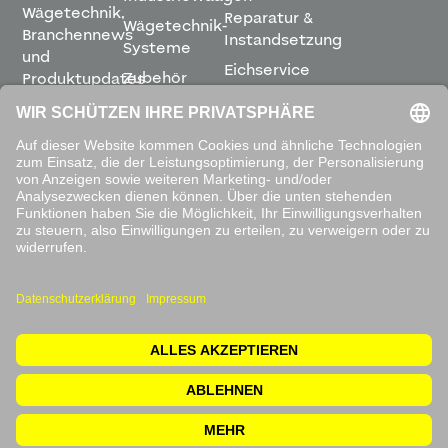
Wägetechnik,
Reparatur &
Wägetechnik-
Branchennews
Instandsetzung
Systeme
und
Eichservice
Zubehör
Produktupdates
Montage &
direkt in
Software
Inbetriebnahme
Ihren
Posteingang.
Leihwaagen
&
Mietservice
ABONNIEREN
Mit dem
Absenden
akzeptieren
Sie unsere
Datenschutzbestimmungen
.
© 2026 Waagen Kissling. Alle Rechte vorbehalten.
Impressum
Rücksendung
Datenschutzerklärung