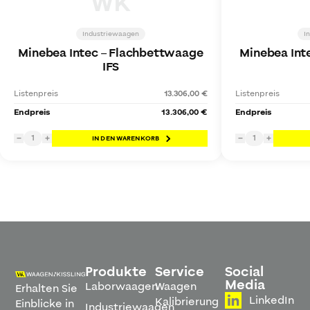
WK
Industriewaagen
I
Minebea Intec
–
Flachbettwaage
Minebea Int
IFS
Listenpreis
13.306,00 €
Listenpreis
Endpreis
13.306,00 €
Endpreis
1
1
−
+
IN DEN WARENKORB
−
+
Produkte
Service
Social
Media
Laborwaagen
Waagen
Erhalten Sie
LinkedIn
Kalibrierung
Einblicke in
Industriewaagen