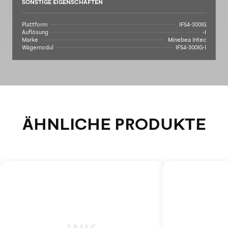
SONSTIGE EIGENSCHAFTEN
Plattform
IFS4-300IG
Auflösung
-I
Marke
Minebea Intec
Wägemodul
IFS4-300IG-I
ÄHNLICHE PRODUKTE