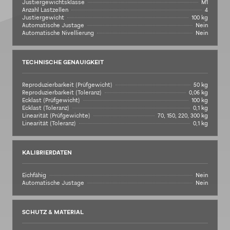
Justiergewichtsklasse
M1
Anzahl Lastzellen
4
Justiergewicht
100 kg
Automatische Justage
Nein
Automatische Nivellierung
Nein
TECHNISCHE GENAUIGKEIT
Reproduzierbarkeit (Prüfgewicht)
50 kg
Reproduzierbarkeit (Toleranz)
0,06 kg
Ecklast (Prüfgewicht)
100 kg
Ecklast (Toleranz)
0,1 kg
Linearität (Prüfgewichte)
70, 150, 220, 300 kg
Linearität (Toleranz)
0,1 kg
KALIBRIERDATEN
Eichfähig
Nein
Automatische Justage
Nein
SCHUTZ & MATERIAL