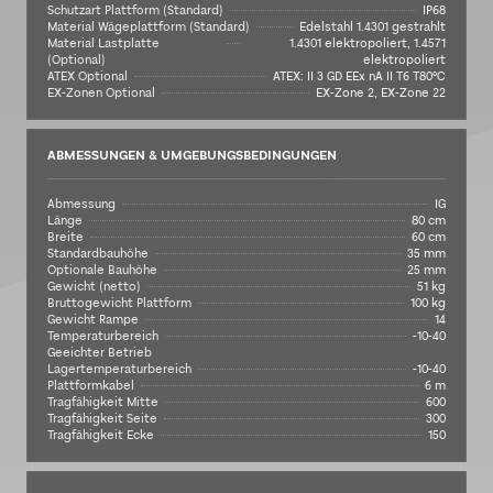
Schutzart Plattform (Standard)
IP68
Material Wägeplattform (Standard)
Edelstahl 1.4301 gestrahlt
Material Lastplatte
1.4301 elektropoliert, 1.4571
(Optional)
elektropoliert
ATEX Optional
ATEX: II 3 GD EEx nA II T6 T80°C
EX-Zonen Optional
EX-Zone 2, EX-Zone 22
ABMESSUNGEN & UMGEBUNGSBEDINGUNGEN
Abmessung
IG
Länge
80 cm
Breite
60 cm
Standardbauhöhe
35 mm
Optionale Bauhöhe
25 mm
Gewicht (netto)
51 kg
Bruttogewicht Plattform
100 kg
Gewicht Rampe
14
Temperaturbereich
-10-40
Geeichter Betrieb
Lagertemperaturbereich
-10-40
Plattformkabel
6 m
Tragfähigkeit Mitte
600
Tragfähigkeit Seite
300
Tragfähigkeit Ecke
150