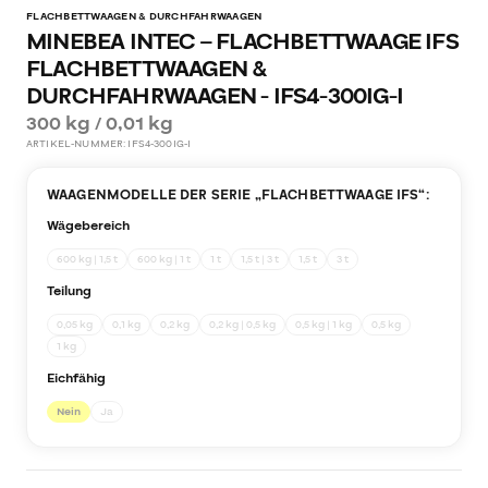
FLACHBETTWAAGEN & DURCHFAHRWAAGEN
MINEBEA INTEC – FLACHBETTWAAGE IFS
FLACHBETTWAAGEN &
DURCHFAHRWAAGEN - IFS4-300IG-I
300 kg / 0,01 kg
ARTIKEL-NUMMER:
IFS4-300IG-I
WAAGENMODELLE DER SERIE „
FLACHBETTWAAGE IFS
“:
Wägebereich
600 kg | 1,5 t
600 kg | 1 t
1 t
1,5 t | 3 t
1,5 t
3 t
Teilung
0,05 kg
0,1 kg
0,2 kg
0,2 kg | 0,5 kg
0,5 kg | 1 kg
0,5 kg
1 kg
Eichfähig
Nein
Ja