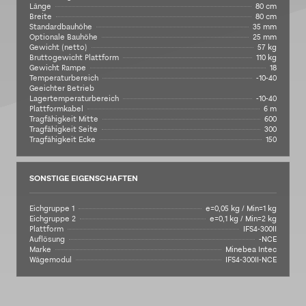
Länge
80 cm
Breite
80 cm
Standardbauhöhe
35 mm
Optionale Bauhöhe
25 mm
Gewicht (netto)
57 kg
Bruttogewicht Plattform
110 kg
Gewicht Rampe
18
Temperaturbereich
-10-40
Geeichter Betrieb
Lagertemperaturbereich
-10-40
Plattformkabel
6 m
Tragfähigkeit Mitte
600
Tragfähigkeit Seite
300
Tragfähigkeit Ecke
150
SONSTIGE EIGENSCHAFTEN
Eichgruppe 1
e=0,05 kg / Min=1 kg
Eichgruppe 2
e=0,1 kg / Min=2 kg
Plattform
IFS4-300II
Auflösung
-NCE
Marke
Minebea Intec
Wägemodul
IFS4-300II-NCE