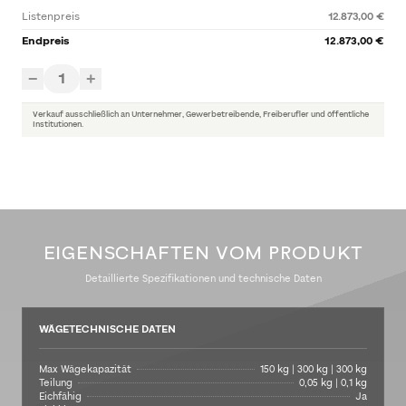
Listenpreis
12.873,00 €
Endpreis
12.873,00 €
1
−
+
Verkauf ausschließlich an Unternehmer, Gewerbetreibende, Freiberufler und öffentliche
Institutionen.
EIGENSCHAFTEN VOM PRODUKT
Detaillierte Spezifikationen und technische Daten
WÄGETECHNISCHE DATEN
Max Wägekapazität
150 kg | 300 kg | 300 kg
Teilung
0,05 kg | 0,1 kg
Eichfähig
Ja