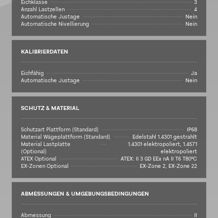
Eichklasse
3
Anzahl Lastzellen
4
Automatische Justage
Nein
Automatische Nivellierung
Nein
KALIBRIERDATEN
Eichfähig
Ja
Automatische Justage
Nein
SCHUTZ & MATERIAL
Schutzart Plattform (Standard)
IP68
Material Wägeplattform (Standard)
Edelstahl 1.4301 gestrahlt
Material Lastplatte
1.4301 elektropoliert, 1.4571
(Optional)
elektropoliert
ATEX Optional
ATEX: II 3 GD EEx nA II T6 T80°C
EX-Zonen Optional
EX-Zone 2, EX-Zone 22
ABMESSUNGEN & UMGEBUNGSBEDINGUNGEN
Abmessung
II