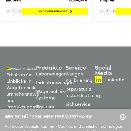
Endpreis
13.306,00 €
Endpreis
1
1
−
+
IN DEN WARENKORB
−
+
Produkte
Service
Social
Media
Laborwaagen
Waagen
Erhalten Sie
LinkedIn
Kalibrierung
Einblicke in
Industriewaagen
Wägetechnik,
Reparatur &
Wägetechnik-
Branchennews
Instandsetzung
Systeme
und
Eichservice
Zubehör
Produktupdates
Montage &
direkt in
Software
Inbetriebnahme
Ihren
Posteingang.
Leihwaagen