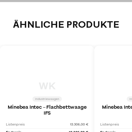
ÄHNLICHE PRODUKTE
WK
Industriewaagen
I
Minebea Intec
–
Flachbettwaage
Minebea Int
IFS
Listenpreis
13.306,00 €
Listenpreis