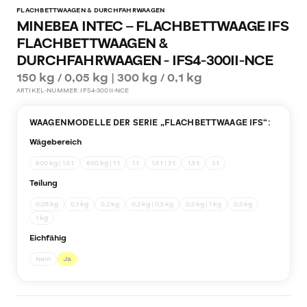
FLACHBETTWAAGEN & DURCHFAHRWAAGEN
MINEBEA INTEC – FLACHBETTWAAGE IFS
FLACHBETTWAAGEN &
DURCHFAHRWAAGEN - IFS4-300II-NCE
150 kg / 0,05 kg | 300 kg / 0,1 kg
ARTIKEL-NUMMER:
IFS4-300II-NCE
WAAGENMODELLE DER SERIE „
FLACHBETTWAAGE IFS
“:
Wägebereich
600 kg | 1,5 t
600 kg | 1 t
1 t
1,5 t | 3 t
1,5 t
3 t
Teilung
0,05 kg
0,1 kg
0,2 kg
0,2 kg | 0,5 kg
0,5 kg | 1 kg
0,5 kg
1 kg
Eichfähig
Nein
Ja