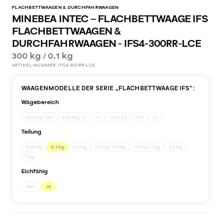
FLACHBETTWAAGEN & DURCHFAHRWAAGEN
MINEBEA INTEC – FLACHBETTWAAGE IFS
FLACHBETTWAAGEN &
DURCHFAHRWAAGEN - IFS4-300RR-LCE
300 kg / 0,1 kg
ARTIKEL-NUMMER:
IFS4-300RR-LCE
WAAGENMODELLE DER SERIE „
FLACHBETTWAAGE IFS
“:
Wägebereich
600 kg | 1,5 t
600 kg | 1 t
1 t
1,5 t | 3 t
1,5 t
3 t
Teilung
0,05 kg
0,1 kg
0,2 kg
0,2 kg | 0,5 kg
0,5 kg | 1 kg
0,5 kg
1 kg
Eichfähig
Nein
Ja