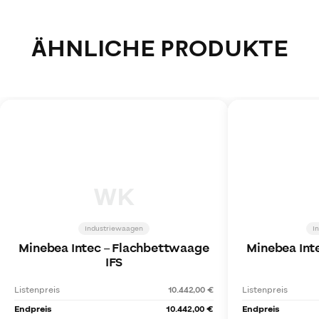
ÄHNLICHE PRODUKTE
WK
Industriewaagen
I
Minebea Intec
–
Flachbettwaage
Minebea Int
IFS
Listenpreis
10.442,00 €
Listenpreis
Endpreis
10.442,00 €
Endpreis