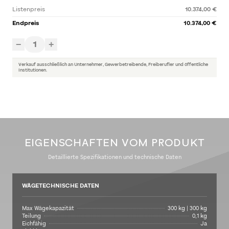
Listenpreis
10.374,00 €
Endpreis
10.374,00 €
1
−
+
Verkauf ausschließlich an Unternehmer, Gewerbetreibende, Freiberufler und öffentliche
Institutionen.
EIGENSCHAFTEN VOM PRODUKT
Detaillierte Spezifikationen und technische Daten
WÄGETECHNISCHE DATEN
Max Wägekapazität
300 kg | 300 kg
Teilung
0,1 kg
Eichfähig
Ja