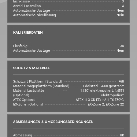
Eichklasse
3
Anzahl Lastzellen
4
Automatische Justage
Nein
Automatische Nivellierung
Nein
KALIBRIERDATEN
Eichfähig
Ja
Automatische Justage
Nein
SCHUTZ & MATERIAL
Schutzart Plattform (Standard)
IP68
Material Wägeplattform (Standard)
Edelstahl 1.4301 gestrahlt
Material Lastplatte
1.4301 elektropoliert, 1.4571
(Optional)
elektropoliert
ATEX Optional
ATEX: II 3 GD EEx nA II T6 T80°C
EX-Zonen Optional
EX-Zone 2, EX-Zone 22
ABMESSUNGEN & UMGEBUNGSBEDINGUNGEN
Abmessung
RR