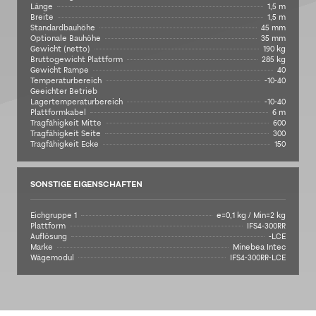
Länge
1,5 m
Breite
1,5 m
Standardbauhöhe
45 mm
Optionale Bauhöhe
35 mm
Gewicht (netto)
190 kg
Bruttogewicht Plattform
285 kg
Gewicht Rampe
40
Temperaturbereich
-10-40
Geeichter Betrieb
Lagertemperaturbereich
-10-40
Plattformkabel
6 m
Tragfähigkeit Mitte
600
Tragfähigkeit Seite
300
Tragfähigkeit Ecke
150
SONSTIGE EIGENSCHAFTEN
Eichgruppe 1
e=0,1 kg / Min=2 kg
Plattform
IFS4-300RR
Auflösung
-LCE
Marke
Minebea Intec
Wägemodul
IFS4-300RR-LCE