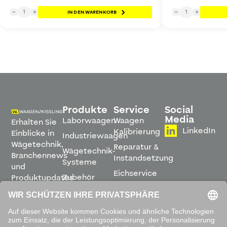
1
1
−
+
IN DEN WARENKORB
−
+
Produkte
Service
Social
Media
Laborwaagen
Waagen
Erhalten Sie
LinkedIn
Kalibrierung
Einblicke in
Industriewaagen
Wägetechnik,
Reparatur &
Wägetechnik-
Branchennews
Instandsetzung
Systeme
und
Eichservice
Zubehör
Produktupdates
Montage &
direkt in
Software
Inbetriebnahme
Ihren
Posteingang.
Leihwaagen
&