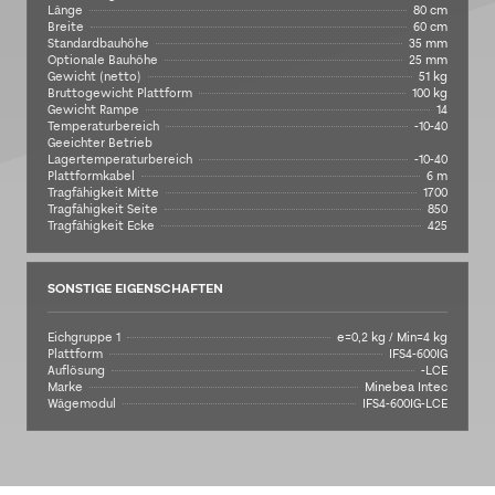
Länge
80 cm
Breite
60 cm
Standardbauhöhe
35 mm
Optionale Bauhöhe
25 mm
Gewicht (netto)
51 kg
Bruttogewicht Plattform
100 kg
Gewicht Rampe
14
Temperaturbereich
-10-40
Geeichter Betrieb
Lagertemperaturbereich
-10-40
Plattformkabel
6 m
Tragfähigkeit Mitte
1700
Tragfähigkeit Seite
850
Tragfähigkeit Ecke
425
SONSTIGE EIGENSCHAFTEN
Eichgruppe 1
e=0,2 kg / Min=4 kg
Plattform
IFS4-600IG
Auflösung
-LCE
Marke
Minebea Intec
Wägemodul
IFS4-600IG-LCE