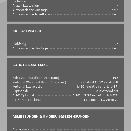
Eichklasse
3
Anzahl Lastzellen
4
Automatische Justage
Nein
Automatische Nivellierung
Nein
KALIBRIERDATEN
Eichfähig
Ja
Automatische Justage
Nein
SCHUTZ & MATERIAL
Schutzart Plattform (Standard)
IP68
Material Wägeplattform (Standard)
Edelstahl 1.4301 gestrahlt
Material Lastplatte
1.4301 elektropoliert, 1.4571
(Optional)
elektropoliert
ATEX Optional
ATEX: II 3 GD EEx nA II T6 T80°C
EX-Zonen Optional
EX-Zone 2, EX-Zone 22
ABMESSUNGEN & UMGEBUNGSBEDINGUNGEN
Abmessung
IG