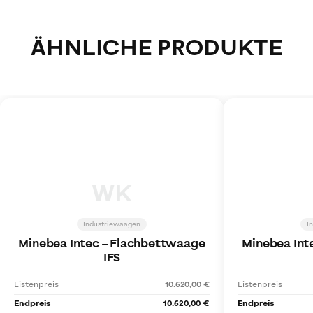
ÄHNLICHE PRODUKTE
WK
Industriewaagen
I
Minebea Intec
–
Flachbettwaage
Minebea Int
IFS
Listenpreis
10.620,00 €
Listenpreis
Endpreis
10.620,00 €
Endpreis