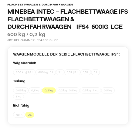
FLACHBETTWAAGEN & DURCHFAHRWAAGEN
MINEBEA INTEC – FLACHBETTWAAGE IFS
FLACHBETTWAAGEN &
DURCHFAHRWAAGEN - IFS4-600IG-LCE
600 kg / 0,2 kg
ARTIKEL-NUMMER:
IFS4-600IG-LCE
WAAGENMODELLE DER SERIE „
FLACHBETTWAAGE IFS
“:
Wägebereich
600 kg | 1,5 t
600 kg | 1 t
1 t
1,5 t | 3 t
1,5 t
3 t
Teilung
0,05 kg
0,1 kg
0,2 kg
0,2 kg | 0,5 kg
0,5 kg | 1 kg
0,5 kg
1 kg
Eichfähig
Nein
Ja