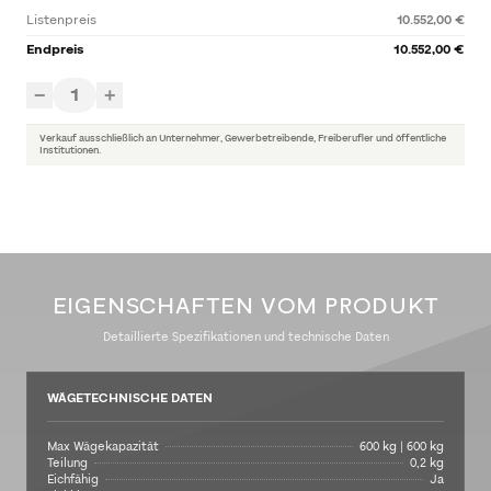
Listenpreis
10.552,00 €
Endpreis
10.552,00 €
1
−
+
Verkauf ausschließlich an Unternehmer, Gewerbetreibende, Freiberufler und öffentliche
Institutionen.
EIGENSCHAFTEN VOM PRODUKT
Detaillierte Spezifikationen und technische Daten
WÄGETECHNISCHE DATEN
Max Wägekapazität
600 kg | 600 kg
Teilung
0,2 kg
Eichfähig
Ja