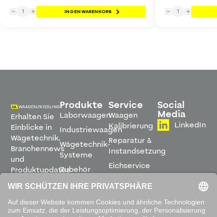
1
1
−
+
IN DEN WARENKORB
−
+
Produkte
Service
Social
Media
Laborwaagen
Waagen
Erhalten Sie
LinkedIn
Kalibrierung
Einblicke in
Industriewaagen
Wägetechnik,
Reparatur &
Wägetechnik-
Branchennews
Instandsetzung
Systeme
und
Eichservice
Zubehör
Produktupdates
Montage &
direkt in
Software
Inbetriebnahme
Ihren
Posteingang.
Leihwaagen
&