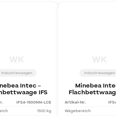
WK
WK
Industriewaagen
Industriewaagen
nebea Intec
–
Minebea Inte
hbettwaage IFS
Flachbettwaag
r.
IFS4-1500NN-LCE
Artikel-Nr.
IFS
eich
1500 kg
Wägebereich