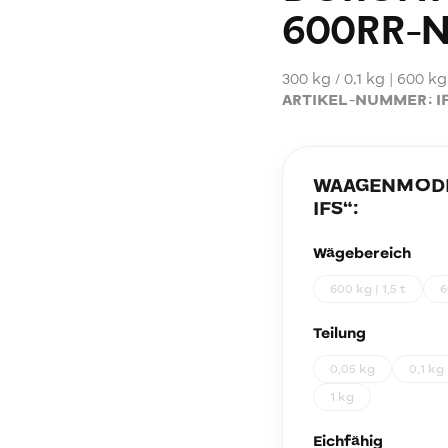
600RR-
300 kg / 0,1 kg | 600 kg
ARTIKEL-NUMMER:
I
WAAGENMODEL
IFS
“:
Wägebereich
600 kg | 1,5 t
6
Teilung
0,05 kg
0,1 kg
1 kg
Eichfähig