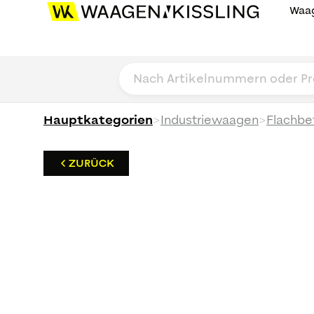
Waag
>
>
Hauptkategorien
Industriewaagen
Flachbe
ZURÜCK