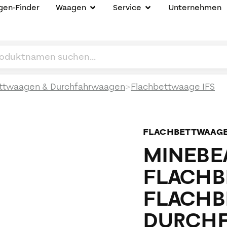
en-Finder
Waagen
Service
Unternehmen
>
ttwaagen & Durchfahrwaagen
Flachbettwaage IFS
FLACHBETTWAAG
MINEBEA
FLACHB
FLACHB
DURCHF