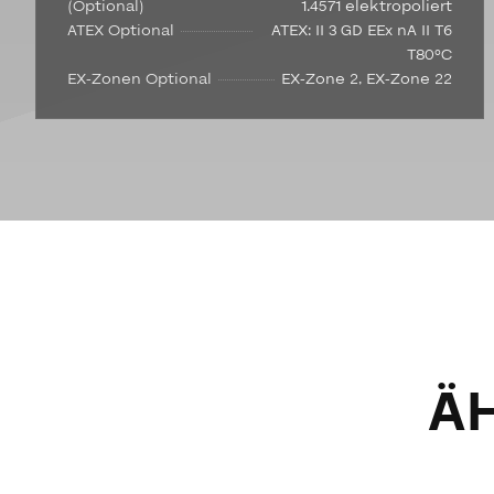
(Optional)
1.4571 elektropoliert
ATEX Optional
ATEX: II 3 GD EEx nA II T6
T80°C
EX-Zonen Optional
EX-Zone 2, EX-Zone 22
Ä