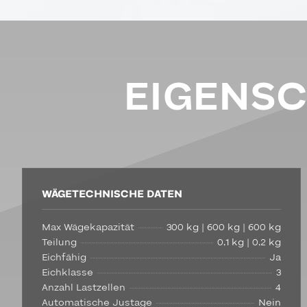
EIGENS
WÄGETECHNISCHE DATEN
Max Wägekapazität
300 kg | 600 kg | 600 kg
Teilung
0,1 kg | 0,2 kg
Eichfähig
Ja
Eichklasse
3
Anzahl Lastzellen
4
Automatische Justage
Nein