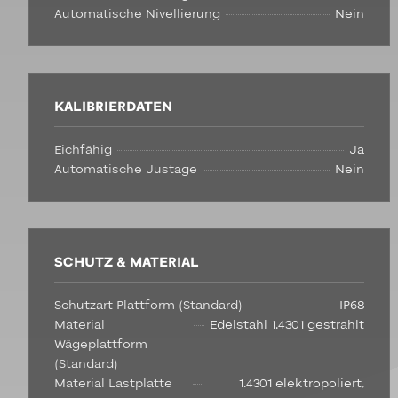
Automatische Nivellierung
Nein
KALIBRIERDATEN
Eichfähig
Ja
Automatische Justage
Nein
SCHUTZ & MATERIAL
Schutzart Plattform (Standard)
IP68
Material
Edelstahl 1.4301 gestrahlt
Wägeplattform
(Standard)
Material Lastplatte
1.4301 elektropoliert,