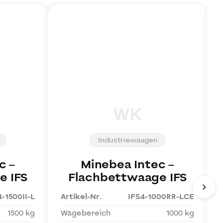
WK
Industriewaagen
c
–
Minebea Intec
–
e IFS
Flachbettwaage IFS
4-1500II-L
Artikel-Nr.
IFS4-1000RR-LCE
1500 kg
Wägebereich
1000 kg