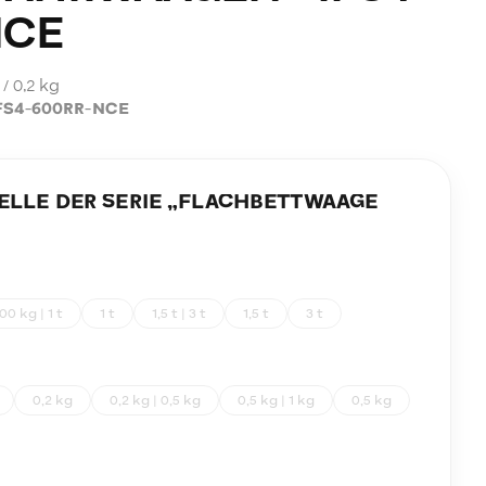
NCE
 / 0,2 kg
FS4-600RR-NCE
LE DER SERIE „
FLACHBETTWAAGE
00 kg | 1 t
1 t
1,5 t | 3 t
1,5 t
3 t
0,2 kg
0,2 kg | 0,5 kg
0,5 kg | 1 kg
0,5 kg