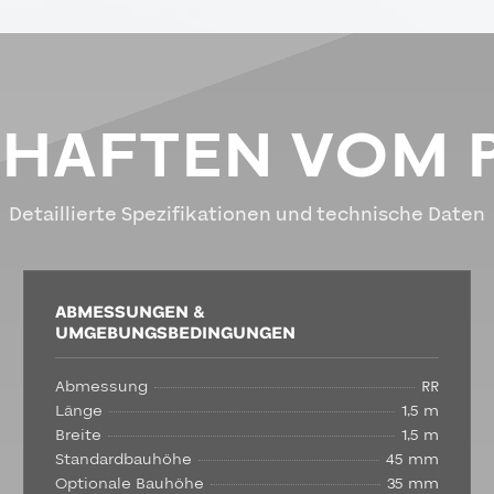
CHAFTEN VOM 
Detaillierte Spezifikationen und technische Daten
ABMESSUNGEN &
UMGEBUNGSBEDINGUNGEN
Abmessung
RR
Länge
1,5 m
Breite
1,5 m
Standardbauhöhe
45 mm
Optionale Bauhöhe
35 mm