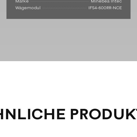
Marke
Minebea Intec
Wägemodul
IFS4-600RR-NCE
HNLICHE PRODUK