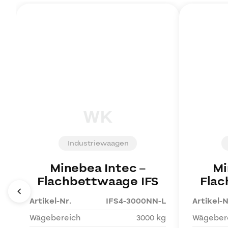
WK
Industriewaagen
Minebea Intec
–
Mi
Flachbettwaage IFS
Flac
Artikel-Nr.
IFS4-3000NN-L
Artikel-N
Wägebereich
3000 kg
Wägeber