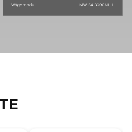
Wägemodul
MW1S4-3000NL-L
TE