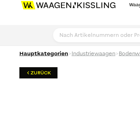
Waag
>
>
Hauptkategorien
Industriewaagen
Bodenw
ZURÜCK