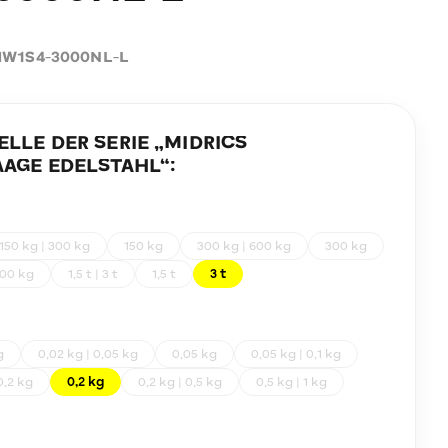
W1S4-3000NL-L
LE DER SERIE „
MIDRICS
AGE EDELSTAHL
“:
150 kg | 300 kg
150 kg
300 kg | 600 kg
300 kg
00 kg
1,5 t | 3 t
1,5 t
3 t
g
0,02 kg | 0,05 kg
0,05 kg
0,05 kg | 0,1 kg
0,2 kg
0,2 kg
0,2 kg | 0,5 kg
0,5 kg | 1 kg