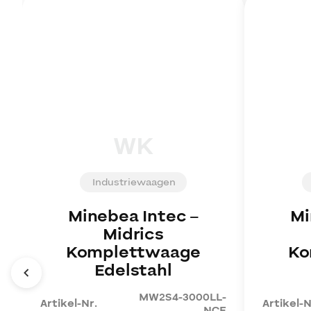
WK
Industriewaagen
Minebea Intec
–
Mi
Midrics
Komplettwaage
Ko
Edelstahl
MW2S4-3000LL-
Artikel-Nr.
Artikel-N
NCE