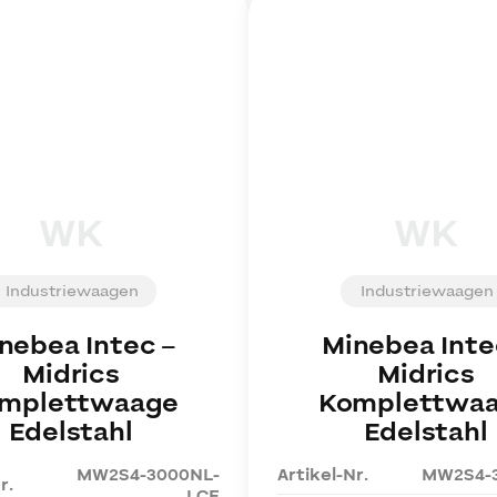
WK
WK
Industriewaagen
Industriewaagen
nebea Intec
–
Minebea Inte
Midrics
Midrics
mplettwaage
Komplettwa
Edelstahl
Edelstahl
MW2S4-3000NL-
Artikel-Nr.
MW2S4-
r.
LCE