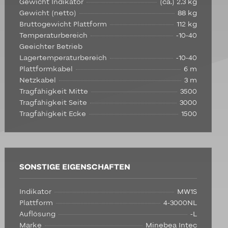
Gewicht Indikator
(ca.) 2,3 kg
Gewicht (netto)
88 kg
Bruttogewicht Plattform
112 kg
Temperaturbereich
-10-40
Geeichter Betrieb
Lagertemperaturbereich
-10-40
Plattformkabel
6 m
Netzkabel
3 m
Tragfähigkeit Mitte
3500
Tragfähigkeit Seite
3000
Tragfähigkeit Ecke
1500
SONSTIGE EIGENSCHAFTEN
Indikator
MW1S
Plattform
4-3000NL
Auflösung
-L
Marke
Minebea Intec