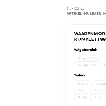
3 t / 0,2 kg
ARTIKEL-NUMMER:
M
WAAGENMODEL
KOMPLETTWA
Wägebereich
60 kg | 150 kg
600 kg | 1,5 t
6
Teilung
0,01 kg
0,02 k
0,1 kg
0,1 kg | 
0,5 kg
1 kg