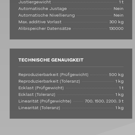
Justiergewicht
1 t
Automatische Justage
Nein
Automatische Nivellierung
Nein
Max. additive Vorlast
300 kg
Alibispeicher Datensätze
130000
TECHNISCHE GENAUIGKEIT
Reproduzierbarkeit (Prüfgewicht)
500 kg
Reproduzierbarkeit (Toleranz)
1 kg
Ecklast (Prüfgewicht)
1 t
Ecklast (Toleranz)
1 kg
Linearität (Prüfgewichte)
700, 1500, 2200, 3 t
Linearität (Toleranz)
1 kg