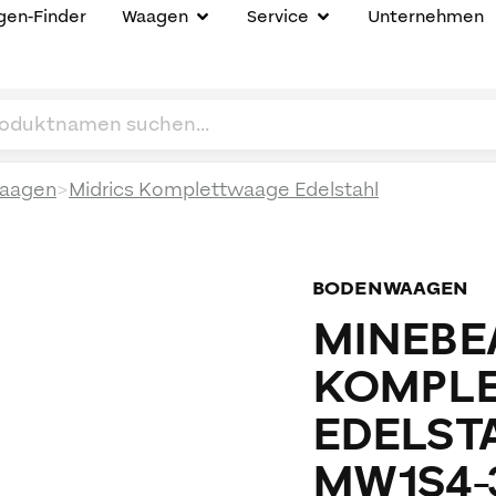
en-Finder
Waagen
Service
Unternehmen
>
aagen
Midrics Komplettwaage Edelstahl
BODENWAAGEN
MINEBEA
KOMPL
EDELST
MW1S4-