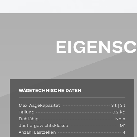
EIGENS
WÄGETECHNISCHE DATEN
Max Wägekapazität
3 t | 3 t
Teilung
0,2 kg
Eichfähig
Nein
Justiergewichtsklasse
M1
Anzahl Lastzellen
4