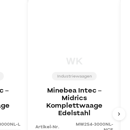
WK
Industriewaagen
c
–
Minebea Intec
–
Midrics
age
Komplettwaage
Edelstahl
3000NL-L
MW2S4-3000NL-
Artikel-Nr.
NCE