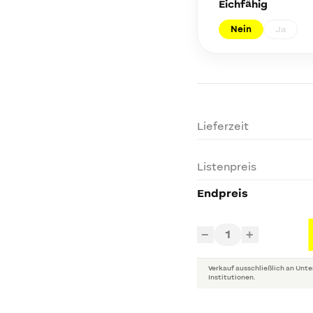
Eichfähig
Nein
Ja
Lieferzeit
Listenpreis
Endpreis
1
−
+
Verkauf ausschließlich an Unte
Institutionen.