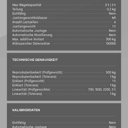
Max Wägekapazität
3 t | 3 t
Teilung
0,2 kg
Eichfähig
Nein
Justiergewichtsklasse
M1
Anzahl Lastzellen
4
Justiergewicht
1 t
Automatische Justage
Nein
Automatische Nivellierung
Nein
Max. additive Vorlast
300 kg
Alibispeicher Datensätze
130000
TECHNISCHE GENAUIGKEIT
Reproduzierbarkeit (Prüfgewicht)
500 kg
Reproduzierbarkeit (Toleranz)
1 kg
Ecklast (Prüfgewicht)
1 t
Ecklast (Toleranz)
1 kg
Linearität (Prüfgewichte)
700, 1500, 2200, 3 t
Linearität (Toleranz)
1 kg
KALIBRIERDATEN
Eichfähig
Nein
Automatische Justage
Nein