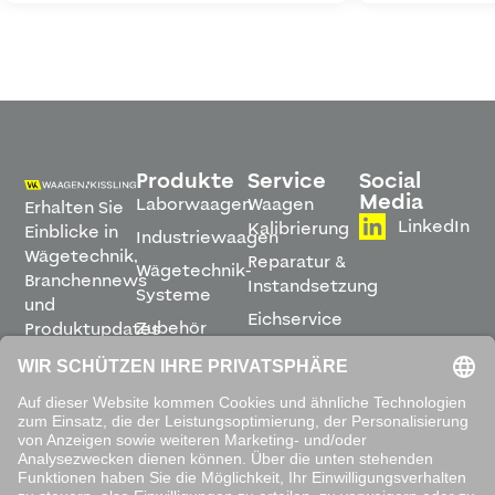
Produkte
Service
Social
Media
Laborwaagen
Waagen
Erhalten Sie
LinkedIn
Kalibrierung
Einblicke in
Industriewaagen
Wägetechnik,
Reparatur &
Wägetechnik-
Branchennews
Instandsetzung
Systeme
und
Eichservice
Zubehör
Produktupdates
Montage &
direkt in
Software
Inbetriebnahme
Ihren
Posteingang.
Leihwaagen
&
Mietservice