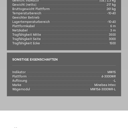
Gewicht Indikator
(ca.) 2,3 kg
Gewicht (netto)
217 kg
Bruttogewicht Plattform
261 kg
Temperaturbereich
-10-40
Geeichter Betrieb
Lagertemperaturbereich
-10-40
Plattformkabel
6 m
Netzkabel
3 m
Tragfähigkeit Mitte
3500
Tragfähigkeit Seite
3000
Tragfähigkeit Ecke
1500
SONSTIGE EIGENSCHAFTEN
Indikator
MW1S
Plattform
4-3000WR
Auflösung
-L
Marke
Minebea Intec
Wägemodul
MW1S4-3000WR-L