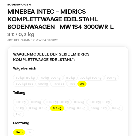
BODENWAAGEN
MINEBEA INTEC – MIDRICS
KOMPLETTWAAGE EDELSTAHL
BODENWAAGEN - MW1S4-3000WR-L
3 t / 0,2 kg
ARTIKEL-NUMMER:
MW1S4-3000WR-L
WAAGENMODELLE DER SERIE „
MIDRICS
KOMPLETTWAAGE EDELSTAHL
“:
Wägebereich
60 kg | 150 kg
150 kg | 300 kg
150 kg
300 kg | 600 kg
300 kg
600 kg | 1,5 t
600 kg
1,5 t | 3 t
1,5 t
3 t
Teilung
0,01 kg
0,02 kg
0,02 kg | 0,05 kg
0,05 kg
0,05 kg | 0,1 kg
0,1 kg
0,1 kg | 0,2 kg
0,2 kg
0,2 kg | 0,5 kg
0,5 kg | 1 kg
0,5 kg
1 kg
Eichfähig
Nein
Ja