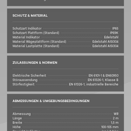
SCHUTZ & MATERIAL
Schutzart Indikator
IP65
Schutzart Plattform (Standard)
IP69K
Material Indikator
Edelstahl
Material Wägeplattform (Standard)
Edelstahl AISI304
Material Lastplatte (Standard)
Edelstahl AISI304
ZULASSUNGEN & NORMEN
Elektrische Sicherheit
EN 6101-1 & EN60950
Störaussendung
EN 61326-1, Klasse B
Störfestigkeit
EN 61326-1, industrielle Bereiche
ABMESSUNGEN & UMGEBUNGSBEDINGUNGEN
Abmessung
WR
Länge
2 m
Breite
1,5 m
Höhe
100-105 mm