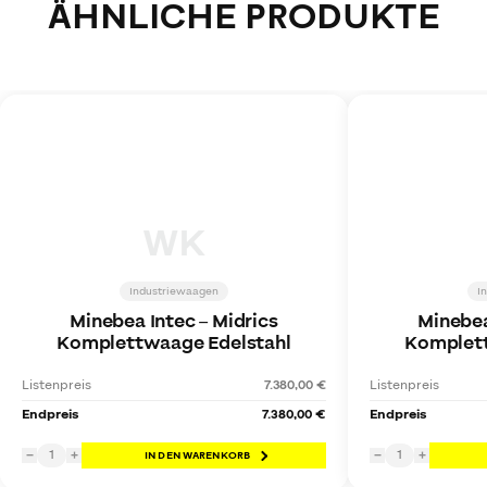
ÄHNLICHE PRODUKTE
WK
Industriewaagen
I
Minebea Intec
–
Midrics
Minebea
Komplettwaage Edelstahl
Komplett
Listenpreis
7.380,00 €
Listenpreis
Endpreis
7.380,00 €
Endpreis
1
1
−
+
IN DEN WARENKORB
−
+