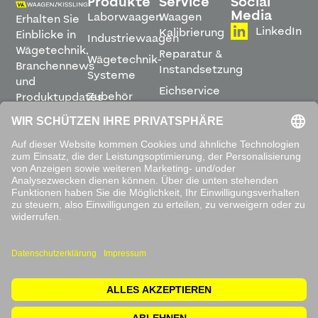
Produkte
Service
Social
Media
Laborwaagen
Waagen
Erhalten Sie
LinkedIn
Kalibrierung
Einblicke in
Industriewaagen
Wägetechnik,
Reparatur &
Wägetechnik-
Branchennews
Instandsetzung
Systeme
und
Eichservice
Zubehör
Produktupdates
Montage &
direkt in
Software
Inbetriebnahme
Ihren
Posteingang.
Leihwaagen
&
Mietservice
ABONNIEREN
Mit dem
Absenden
akzeptieren
Sie unsere
Datenschutzbestimmungen
.