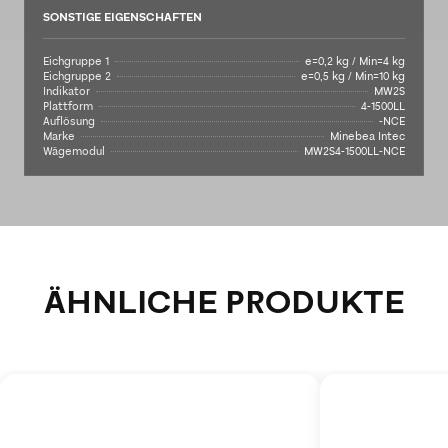
SONSTIGE EIGENSCHAFTEN
Eichgruppe 1
e=0,2 kg / Min=4 kg
Eichgruppe 2
e=0,5 kg / Min=10 kg
Indikator
MW2S
Plattform
4-1500LL
Auflösung
-NCE
Marke
Minebea Intec
Wägemodul
MW2S4-1500LL-NCE
ÄHNLICHE PRODUKTE