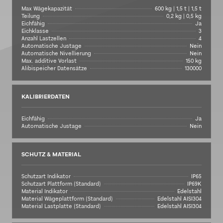
Max Wägekapazität
600 kg | 1,5 t | 1,5 t
Teilung
0,2 kg | 0,5 kg
Eichfähig
Ja
Eichklasse
3
Anzahl Lastzellen
4
Automatische Justage
Nein
Automatische Nivellierung
Nein
Max. additive Vorlast
150 kg
Alibispeicher Datensätze
130000
KALIBRIERDATEN
Eichfähig
Ja
Automatische Justage
Nein
SCHUTZ & MATERIAL
Schutzart Indikator
IP65
Schutzart Plattform (Standard)
IP69K
Material Indikator
Edelstahl
Material Wägeplattform (Standard)
Edelstahl AISI304
Material Lastplatte (Standard)
Edelstahl AISI304