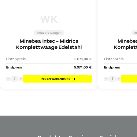
WK
Industriewaagen
I
Minebea Intec
–
Midrics
Minebea
Komplettwaage Edelstahl
Komplett
Listenpreis
5.074,00 €
Listenpreis
Endpreis
5.074,00 €
Endpreis
1
1
−
+
IN DEN WARENKORB
−
+