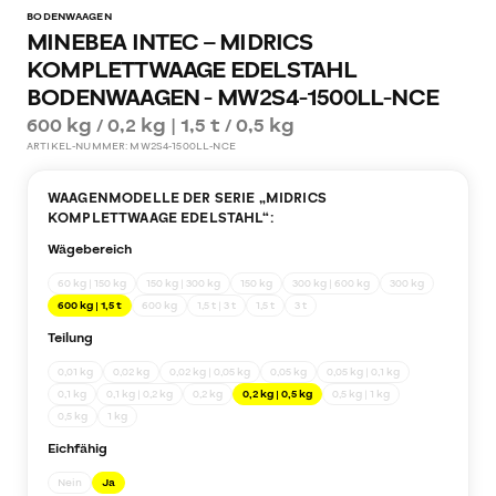
BODENWAAGEN
MINEBEA INTEC – MIDRICS
KOMPLETTWAAGE EDELSTAHL
BODENWAAGEN - MW2S4-1500LL-NCE
600 kg / 0,2 kg | 1,5 t / 0,5 kg
ARTIKEL-NUMMER:
MW2S4-1500LL-NCE
WAAGENMODELLE DER SERIE „
MIDRICS
KOMPLETTWAAGE EDELSTAHL
“:
Wägebereich
60 kg | 150 kg
150 kg | 300 kg
150 kg
300 kg | 600 kg
300 kg
600 kg | 1,5 t
600 kg
1,5 t | 3 t
1,5 t
3 t
Teilung
0,01 kg
0,02 kg
0,02 kg | 0,05 kg
0,05 kg
0,05 kg | 0,1 kg
0,1 kg
0,1 kg | 0,2 kg
0,2 kg
0,2 kg | 0,5 kg
0,5 kg | 1 kg
0,5 kg
1 kg
Eichfähig
Nein
Ja