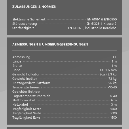
ZULASSUNGEN & NORMEN
Elektrische Sicherheit
EN 6101-1 & EN60950
Störaussendung
EN 61326-1, Klasse B
Störfestigkeit
EN 61326-1, industrielle Bereiche
ABMESSUNGEN & UMGEBUNGSBEDINGUNGEN
Abmessung
LL
Länge
1 m
Breite
1 m
Höhe
100-105 mm
Gewicht Indikator
(ca.) 2,3 kg
Gewicht (netto)
72 kg
Bruttogewicht Plattform
96 kg
Temperaturbereich
-10-40
Geeichter Betrieb
Lagertemperaturbereich
-10-40
Plattformkabel
6 m
Netzkabel
3 m
Tragfähigkeit Mitte
3500
Tragfähigkeit Seite
3000
Tragfähigkeit Ecke
1500