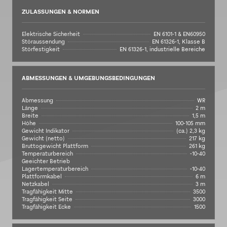
ZULASSUNGEN & NORMEN
Elektrische Sicherheit
EN 6101-1 & EN60950
Störaussendung
EN 61326-1, Klasse B
Störfestigkeit
EN 61326-1, industrielle Bereiche
ABMESSUNGEN & UMGEBUNGSBEDINGUNGEN
Abmessung
WR
Länge
2 m
Breite
1,5 m
Höhe
100-105 mm
Gewicht Indikator
(ca.) 2,3 kg
Gewicht (netto)
217 kg
Bruttogewicht Plattform
261 kg
Temperaturbereich
-10-40
Geeichter Betrieb
Lagertemperaturbereich
-10-40
Plattformkabel
6 m
Netzkabel
3 m
Tragfähigkeit Mitte
3500
Tragfähigkeit Seite
3000
Tragfähigkeit Ecke
1500