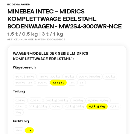
BODENWAAGEN
MINEBEA INTEC – MIDRICS
KOMPLETTWAAGE EDELSTAHL
BODENWAAGEN - MW2S4-3000WR-NCE
1,5 t / 0,5 kg | 3 t / 1 kg
ARTIKEL-NUMMER:
MW2S4-3000WR-NCE
WAAGENMODELLE DER SERIE „
MIDRICS
KOMPLETTWAAGE EDELSTAHL
“:
Wägebereich
60 kg | 150 kg
150 kg | 300 kg
150 kg
300 kg | 600 kg
300 kg
600 kg | 1,5 t
600 kg
1,5 t | 3 t
1,5 t
3 t
Teilung
0,01 kg
0,02 kg
0,02 kg | 0,05 kg
0,05 kg
0,05 kg | 0,1 kg
0,1 kg
0,1 kg | 0,2 kg
0,2 kg
0,2 kg | 0,5 kg
0,5 kg | 1 kg
0,5 kg
1 kg
Eichfähig
Nein
Ja