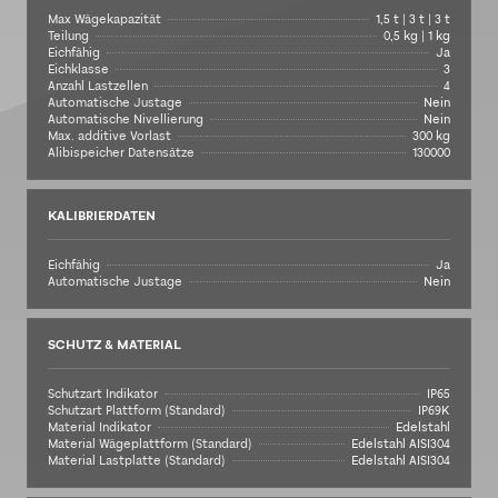
Max Wägekapazität
1,5 t | 3 t | 3 t
Teilung
0,5 kg | 1 kg
Eichfähig
Ja
Eichklasse
3
Anzahl Lastzellen
4
Automatische Justage
Nein
Automatische Nivellierung
Nein
Max. additive Vorlast
300 kg
Alibispeicher Datensätze
130000
KALIBRIERDATEN
Eichfähig
Ja
Automatische Justage
Nein
SCHUTZ & MATERIAL
Schutzart Indikator
IP65
Schutzart Plattform (Standard)
IP69K
Material Indikator
Edelstahl
Material Wägeplattform (Standard)
Edelstahl AISI304
Material Lastplatte (Standard)
Edelstahl AISI304