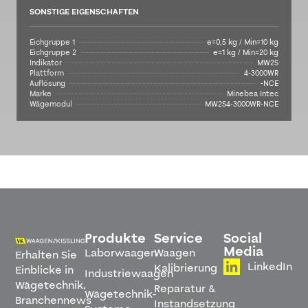
SONSTIGE EIGENSCHAFTEN
Eichgruppe 1
e=0,5 kg / Min=10 kg
Eichgruppe 2
e=1 kg / Min=20 kg
Indikator
MW2S
Plattform
4-3000WR
Auflösung
-NCE
Marke
Minebea Intec
Wägemodul
MW2S4-3000WR-NCE
Produkte
Service
Social
Media
Laborwaagen
Waagen
Erhalten Sie
LinkedIn
Kalibrierung
Einblicke in
Industriewaagen
Wägetechnik,
Reparatur &
Wägetechnik-
Branchennews
Instandsetzung