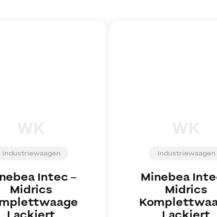
WK
WK
Industriewaagen
Industriewaagen
nebea Intec
–
Minebea Inte
Midrics
Midrics
mplettwaage
Komplettwa
Lackiert
Lackiert