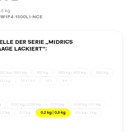
0,5 kg
W1P4-1500LI-NCE
LE DER SERIE „
MIDRICS
AGE LACKIERT
“:
150 kg | 300 kg
150 kg
300 kg | 600 kg
300 kg
00 kg
1,5 t | 3 t
1,5 t
3 t
g
0,02 kg | 0,05 kg
0,05 kg
0,05 kg | 0,1 kg
0,2 kg
0,2 kg
0,2 kg | 0,5 kg
0,5 kg | 1 kg