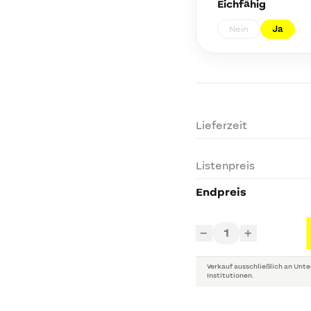
Eichfähig
Nein
Ja
Lieferzeit
Listenpreis
Endpreis
1
−
+
Verkauf ausschließlich an Unte
Institutionen.