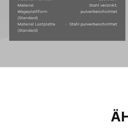
Material
Stahl verzinkt,
Wägeplattform
pulverbeschichtet
(Standard)
Material Lastplatte
Stahl pulverbeschichtet
(Standard)
Ä