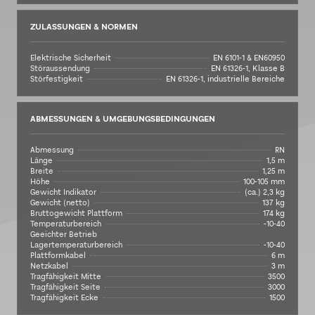
ZULASSUNGEN & NORMEN
Elektrische Sicherheit
EN 6101-1 & EN60950
Störaussendung
EN 61326-1, Klasse B
Störfestigkeit
EN 61326-1, industrielle Bereiche
ABMESSUNGEN & UMGEBUNGSBEDINGUNGEN
Abmessung
RN
Länge
1,5 m
Breite
1,25 m
Höhe
100-105 mm
Gewicht Indikator
(ca.) 2,3 kg
Gewicht (netto)
137 kg
Bruttogewicht Plattform
174 kg
Temperaturbereich
-10-40
Geeichter Betrieb
Lagertemperaturbereich
-10-40
Plattformkabel
6 m
Netzkabel
3 m
Tragfähigkeit Mitte
3500
Tragfähigkeit Seite
3000
Tragfähigkeit Ecke
1500