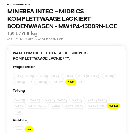
BODENWAAGEN
MINEBEA INTEC – MIDRICS
KOMPLETTWAAGE LACKIERT
BODENWAAGEN - MW1P4-1500RN-LCE
1,5 t / 0,5 kg
ARTIKEL-NUMMER:
MW1P4-1500RN-LCE
WAAGENMODELLE DER SERIE „
MIDRICS
KOMPLETTWAAGE LACKIERT
“:
Wägebereich
60 kg | 150 kg
150 kg | 300 kg
150 kg
300 kg | 600 kg
300 kg
600 kg | 1,5 t
600 kg
1,5 t | 3 t
1,5 t
3 t
Teilung
0,01 kg
0,02 kg
0,02 kg | 0,05 kg
0,05 kg
0,05 kg | 0,1 kg
0,1 kg
0,1 kg | 0,2 kg
0,2 kg
0,2 kg | 0,5 kg
0,5 kg | 1 kg
0,5 kg
1 kg
Eichfähig
Nein
Ja