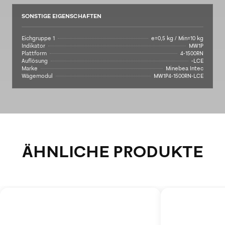
SONSTIGE EIGENSCHAFTEN
Eichgruppe 1
e=0,5 kg / Min=10 kg
Indikator
MW1P
Plattform
4-1500RN
Auflösung
-LCE
Marke
Minebea Intec
Wägemodul
MW1P4-1500RN-LCE
ÄHNLICHE PRODUKTE