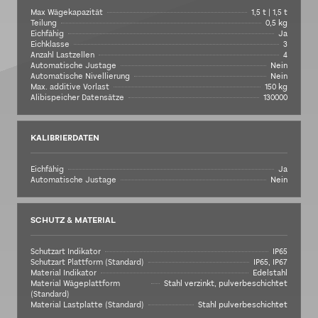
Max Wägekapazität
1,5 t | 1,5 t
Teilung
0,5 kg
Eichfähig
Ja
Eichklasse
3
Anzahl Lastzellen
4
Automatische Justage
Nein
Automatische Nivellierung
Nein
Max. additive Vorlast
150 kg
Alibispeicher Datensätze
130000
KALIBRIERDATEN
Eichfähig
Ja
Automatische Justage
Nein
SCHUTZ & MATERIAL
Schutzart Indikator
IP65
Schutzart Plattform (Standard)
IP65, IP67
Material Indikator
Edelstahl
Material Wägeplattform
Stahl verzinkt, pulverbeschichtet
(Standard)
Material Lastplatte (Standard)
Stahl pulverbeschichtet