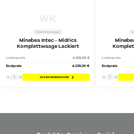
WK
Industriewaagen
I
Minebea Intec
–
Midrics
Minebea
Komplettwaage Lackiert
Komplet
Listenpreis
4.255,00 €
Listenpreis
Endpreis
4.255,00 €
Endpreis
1
1
−
+
IN DEN WARENKORB
−
+