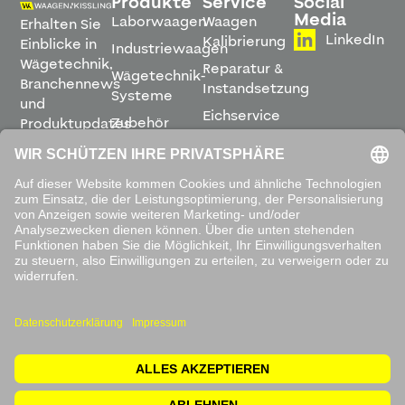
Produkte
Service
Social
Media
Laborwaagen
Waagen
Erhalten Sie
LinkedIn
Kalibrierung
Einblicke in
Industriewaagen
Wägetechnik,
Reparatur &
Wägetechnik-
Branchennews
Instandsetzung
Systeme
und
Eichservice
Zubehör
Produktupdates
Montage &
direkt in
Software
Inbetriebnahme
Ihren
Posteingang.
Leihwaagen
&
Mietservice
ABONNIEREN
Mit dem
Absenden
akzeptieren
Sie unsere
Datenschutzbestimmungen
.