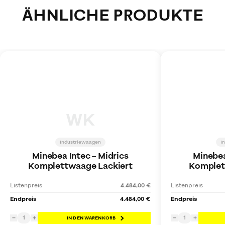
ÄHNLICHE PRODUKTE
WK
Industriewaagen
I
Minebea Intec
–
Midrics
Minebea
Komplettwaage Lackiert
Komplet
Listenpreis
4.484,00 €
Listenpreis
Endpreis
4.484,00 €
Endpreis
1
1
−
+
IN DEN WARENKORB
−
+