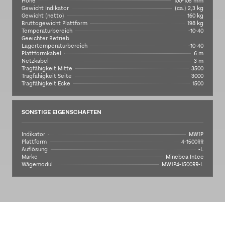
Höhe
100-105 mm
Gewicht Indikator
(ca.) 2,3 kg
Gewicht (netto)
160 kg
Bruttogewicht Plattform
198 kg
Temperaturbereich
-10-40
Geeichter Betrieb
Lagertemperaturbereich
-10-40
Plattformkabel
6 m
Netzkabel
3 m
Tragfähigkeit Mitte
3500
Tragfähigkeit Seite
3000
Tragfähigkeit Ecke
1500
SONSTIGE EIGENSCHAFTEN
Indikator
MW1P
Plattform
4-1500RR
Auflösung
-L
Marke
Minebea Intec
Wägemodul
MW1P4-1500RR-L