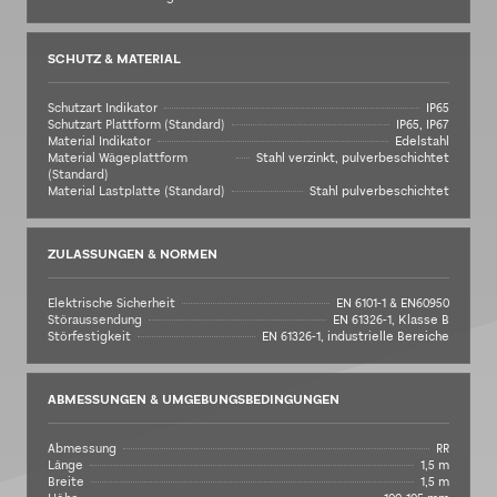
SCHUTZ & MATERIAL
Schutzart Indikator
IP65
Schutzart Plattform (Standard)
IP65, IP67
Material Indikator
Edelstahl
Material Wägeplattform
Stahl verzinkt, pulverbeschichtet
(Standard)
Material Lastplatte (Standard)
Stahl pulverbeschichtet
ZULASSUNGEN & NORMEN
Elektrische Sicherheit
EN 6101-1 & EN60950
Störaussendung
EN 61326-1, Klasse B
Störfestigkeit
EN 61326-1, industrielle Bereiche
ABMESSUNGEN & UMGEBUNGSBEDINGUNGEN
Abmessung
RR
Länge
1,5 m
Breite
1,5 m