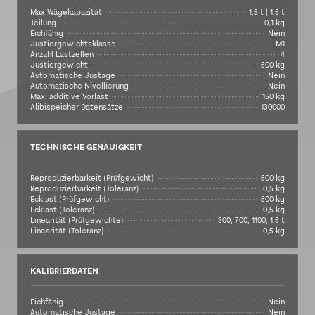
Max Wägekapazität
1,5 t | 1,5 t
Teilung
0,1 kg
Eichfähig
Nein
Justiergewichtsklasse
M1
Anzahl Lastzellen
4
Justiergewicht
500 kg
Automatische Justage
Nein
Automatische Nivellierung
Nein
Max. additive Vorlast
150 kg
Alibispeicher Datensätze
130000
TECHNISCHE GENAUIGKEIT
Reproduzierbarkeit (Prüfgewicht)
500 kg
Reproduzierbarkeit (Toleranz)
0,5 kg
Ecklast (Prüfgewicht)
500 kg
Ecklast (Toleranz)
0,5 kg
Linearität (Prüfgewichte)
300, 700, 1100, 1,5 t
Linearität (Toleranz)
0,5 kg
KALIBRIERDATEN
Eichfähig
Nein
Automatische Justage
Nein