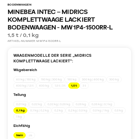
BODENWAAGEN
MINEBEA INTEC – MIDRICS
KOMPLETTWAAGE LACKIERT
BODENWAAGEN - MW1P4-1500RR-L
1,5 t / 0,1 kg
ARTIKEL-NUMMER:
MW1P4-1500RR-L
WAAGENMODELLE DER SERIE „
MIDRICS
KOMPLETTWAAGE LACKIERT
“:
Wägebereich
60 kg | 150 kg
150 kg | 300 kg
150 kg
300 kg | 600 kg
300 kg
600 kg | 1,5 t
600 kg
1,5 t | 3 t
1,5 t
3 t
Teilung
0,01 kg
0,02 kg
0,02 kg | 0,05 kg
0,05 kg
0,05 kg | 0,1 kg
0,1 kg
0,1 kg | 0,2 kg
0,2 kg
0,2 kg | 0,5 kg
0,5 kg | 1 kg
0,5 kg
1 kg
Eichfähig
Nein
Ja