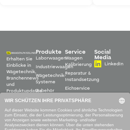
Produkte
Service
Social
Media
Laborwaagen
Waagen
Erhalten Sie
LinkedIn
Kalibrierung
Einblicke in
Industriewaagen
Wägetechnik,
Reparatur &
Wägetechnik-
Branchennews
Instandsetzung
Systeme
und
Eichservice
Zubehör
Produktupdates
Montage &
direkt in
Software
Inbetriebnahme
Ihren
Posteingang.
Leihwaagen
&
Mietservice