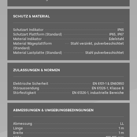
SCHUTZ & MATERIAL
Schutzart Indikator
IP65
Schutzart Plattform (Standard)
IP65, IP67
Material Indikator
Edelstahl
Material Wägeplattform
Stahl verzinkt, pulverbeschichtet
(Standard)
Material Lastplatte (Standard)
Stahl pulverbeschichtet
ZULASSUNGEN & NORMEN
Elektrische Sicherheit
EN 6101-1 & EN60950
Störaussendung
EN 61326-1, Klasse B
Störfestigkeit
EN 61326-1, industrielle Bereiche
ABMESSUNGEN & UMGEBUNGSBEDINGUNGEN
Abmessung
LL
Länge
1 m
Breite
1 m