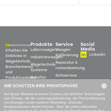
Produkte
Service
Social
Media
Laborwaagen
Waagen
Erhalten Sie
LinkedIn
Kalibrierung
Einblicke in
Industriewaagen
Wägetechnik,
Reparatur &
Wägetechnik-
Branchennews
Instandsetzung
Systeme
und
Eichservice
Zubehör
Produktupdates
Montage &
direkt in
Software
Inbetriebnahme
Ihren
Posteingang.
Leihwaagen
&
Mietservice