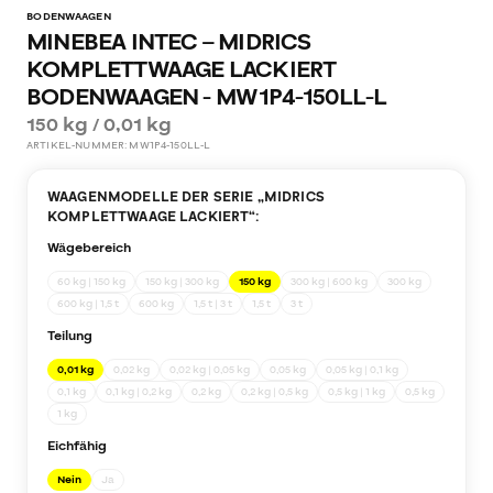
BODENWAAGEN
MINEBEA INTEC – MIDRICS
KOMPLETTWAAGE LACKIERT
BODENWAAGEN - MW1P4-150LL-L
150 kg / 0,01 kg
ARTIKEL-NUMMER:
MW1P4-150LL-L
WAAGENMODELLE DER SERIE „
MIDRICS
KOMPLETTWAAGE LACKIERT
“:
Wägebereich
60 kg | 150 kg
150 kg | 300 kg
150 kg
300 kg | 600 kg
300 kg
600 kg | 1,5 t
600 kg
1,5 t | 3 t
1,5 t
3 t
Teilung
0,01 kg
0,02 kg
0,02 kg | 0,05 kg
0,05 kg
0,05 kg | 0,1 kg
0,1 kg
0,1 kg | 0,2 kg
0,2 kg
0,2 kg | 0,5 kg
0,5 kg | 1 kg
0,5 kg
1 kg
Eichfähig
Nein
Ja