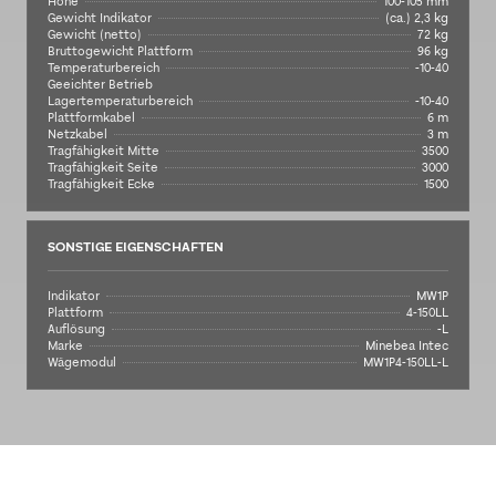
Höhe
100-105 mm
Gewicht Indikator
(ca.) 2,3 kg
Gewicht (netto)
72 kg
Bruttogewicht Plattform
96 kg
Temperaturbereich
-10-40
Geeichter Betrieb
Lagertemperaturbereich
-10-40
Plattformkabel
6 m
Netzkabel
3 m
Tragfähigkeit Mitte
3500
Tragfähigkeit Seite
3000
Tragfähigkeit Ecke
1500
SONSTIGE EIGENSCHAFTEN
Indikator
MW1P
Plattform
4-150LL
Auflösung
-L
Marke
Minebea Intec
Wägemodul
MW1P4-150LL-L