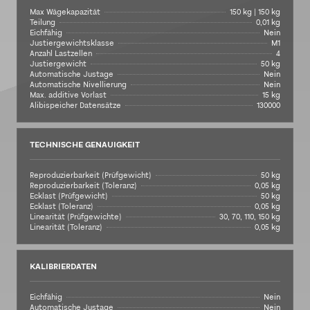
Max Wägekapazität
150 kg | 150 kg
Teilung
0,01 kg
Eichfähig
Nein
Justiergewichtsklasse
M1
Anzahl Lastzellen
4
Justiergewicht
50 kg
Automatische Justage
Nein
Automatische Nivellierung
Nein
Max. additive Vorlast
15 kg
Alibispeicher Datensätze
130000
TECHNISCHE GENAUIGKEIT
Reproduzierbarkeit (Prüfgewicht)
50 kg
Reproduzierbarkeit (Toleranz)
0,05 kg
Ecklast (Prüfgewicht)
50 kg
Ecklast (Toleranz)
0,05 kg
Linearität (Prüfgewichte)
30, 70, 110, 150 kg
Linearität (Toleranz)
0,05 kg
KALIBRIERDATEN
Eichfähig
Nein
Automatische Justage
Nein