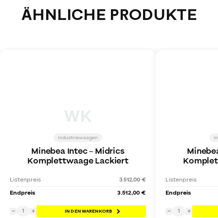
ÄHNLICHE PRODUKTE
WK
Industriewaagen
I
Minebea Intec
–
Midrics
Minebea
Komplettwaage Lackiert
Komplet
Listenpreis
3.512,00 €
Listenpreis
Endpreis
3.512,00 €
Endpreis
1
1
−
+
IN DEN WARENKORB
−
+