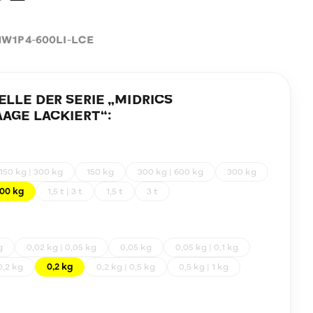
W1P4-600LI-LCE
LE DER SERIE „
MIDRICS
AGE LACKIERT
“:
150 kg | 300 kg
150 kg
300 kg | 600 kg
300 kg
00 kg
1,5 t | 3 t
1,5 t
3 t
g
0,02 kg | 0,05 kg
0,05 kg
0,05 kg | 0,1 kg
0,2 kg
0,2 kg
0,2 kg | 0,5 kg
0,5 kg | 1 kg