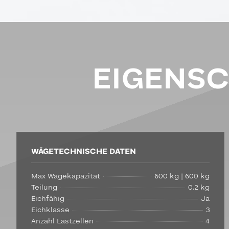
EIGENS
WÄGETECHNISCHE DATEN
Max Wägekapazität
600 kg | 600 kg
Teilung
0,2 kg
Eichfähig
Ja
Eichklasse
3
Anzahl Lastzellen
4