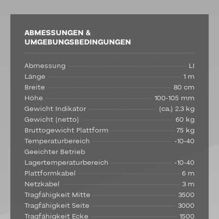
ABMESSUNGEN &
UMGEBUNGSBEDINGUNGEN
Abmessung
LI
Länge
1 m
Breite
80 cm
Höhe
100-105 mm
Gewicht Indikator
(ca.) 2,3 kg
Gewicht (netto)
60 kg
Bruttogewicht Plattform
75 kg
Temperaturbereich
-10-40
Geeichter Betrieb
Lagertemperaturbereich
-10-40
Plattformkabel
6 m
Netzkabel
3 m
Tragfähigkeit Mitte
3500
Tragfähigkeit Seite
3000
Tragfähigkeit Ecke
1500