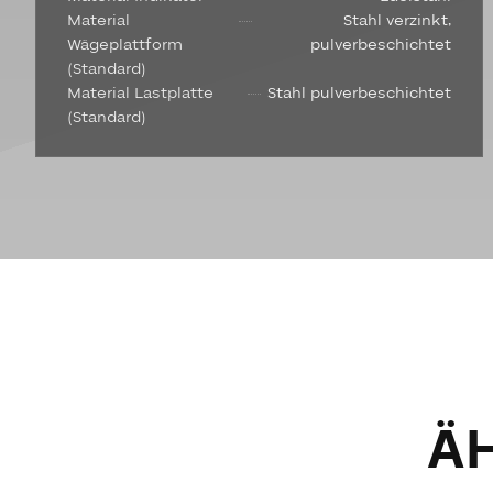
Material
Stahl verzinkt,
Wägeplattform
pulverbeschichtet
(Standard)
Material Lastplatte
Stahl pulverbeschichtet
(Standard)
Ä