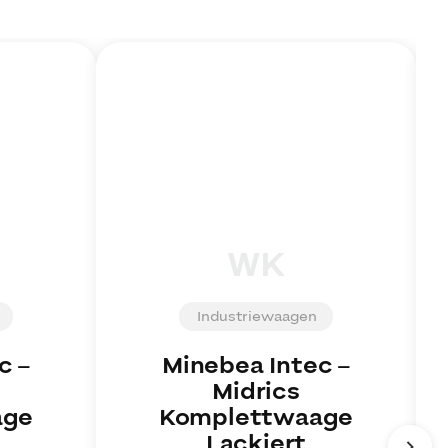
WK
Industriewaagen
c
–
Minebea Intec
–
Midrics
age
Komplettwaage
Lackiert