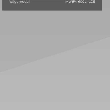
Wägemodul
MW1P4-600LI-LCE