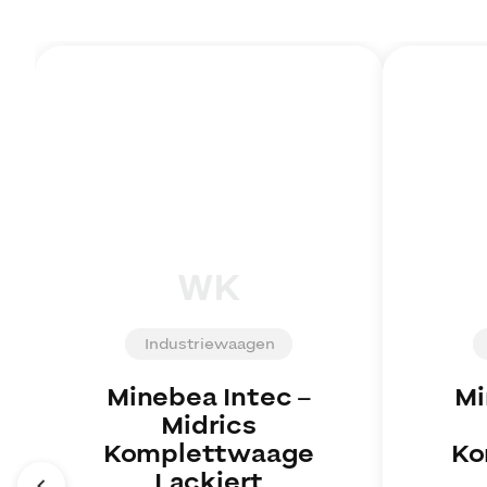
WK
Industriewaagen
Minebea Intec
–
Mi
Midrics
Komplettwaage
Ko
Lackiert