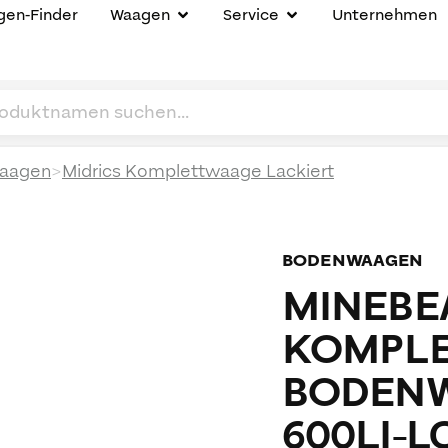
en-Finder
Waagen
Service
Unternehmen
>
aagen
Midrics Komplettwaage Lackiert
BODENWAAGEN
MINEBEA
KOMPLE
BODENW
600LI-L