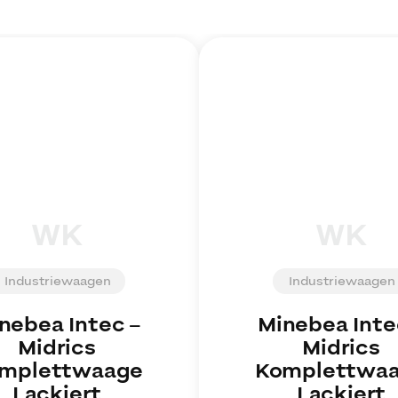
WK
WK
Industriewaagen
Industriewaagen
nebea Intec
–
Minebea Inte
Midrics
Midrics
mplettwaage
Komplettwa
Lackiert
Lackiert