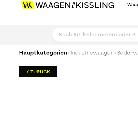
Waag
>
>
Hauptkategorien
Industriewaagen
Bodenw
ZURÜCK