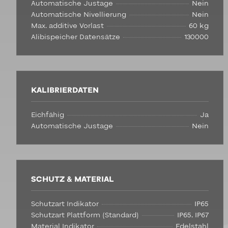
Automatische Justage
Nein
Automatische Nivellierung
Nein
Max. additive Vorlast
60 kg
Alibispeicher Datensätze
130000
KALIBRIERDATEN
Eichfähig
Ja
Automatische Justage
Nein
SCHUTZ & MATERIAL
Schutzart Indikator
IP65
Schutzart Plattform (Standard)
IP65, IP67
Material Indikator
Edelstahl