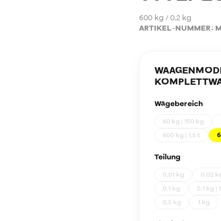
600 kg / 0,2 kg
ARTIKEL-NUMMER:
M
WAAGENMODEL
KOMPLETTWA
Wägebereich
60 kg | 150 kg
600 kg | 1,5 t
6
Teilung
0,01 kg
0,02 k
0,1 kg
0,1 kg | 
0,5 kg
1 kg