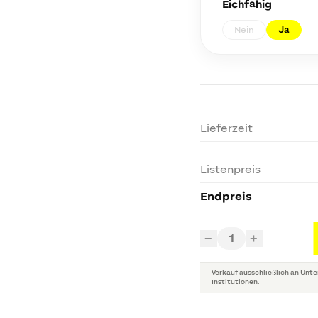
Eichfähig
Nein
Ja
Lieferzeit
Listenpreis
Endpreis
1
−
+
Verkauf ausschließlich an Unte
Institutionen.