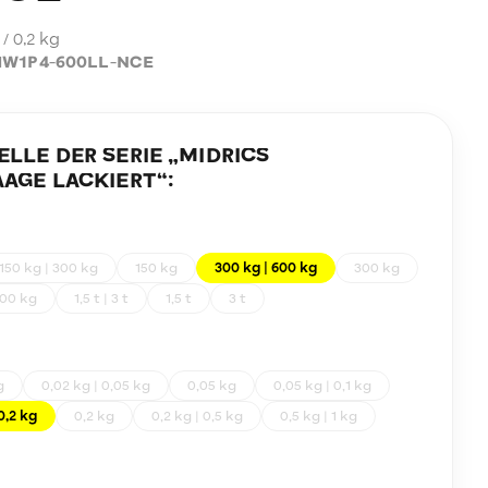
 / 0,2 kg
W1P4-600LL-NCE
LE DER SERIE „
MIDRICS
AGE LACKIERT
“:
150 kg | 300 kg
150 kg
300 kg | 600 kg
300 kg
00 kg
1,5 t | 3 t
1,5 t
3 t
g
0,02 kg | 0,05 kg
0,05 kg
0,05 kg | 0,1 kg
 0,2 kg
0,2 kg
0,2 kg | 0,5 kg
0,5 kg | 1 kg