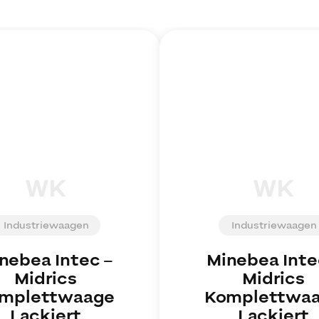
WK
WK
Industriewaagen
Industriewaagen
nebea Intec
–
Minebea Inte
Midrics
Midrics
mplettwaage
Komplettwa
Lackiert
Lackiert