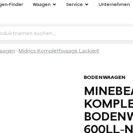
en-Finder
Waagen
Service
Unternehmen
>
aagen
Midrics Komplettwaage Lackiert
BODENWAAGEN
MINEBEA
KOMPLE
BODENW
600LL-