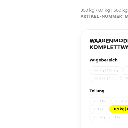
300 kg / 0,1 kg | 600 kg
ARTIKEL-NUMMER:
M
WAAGENMODEL
KOMPLETTWA
Wägebereich
60 kg | 150 kg
600 kg | 1,5 t
6
Teilung
0,01 kg
0,02 k
0,1 kg
0,1 kg |
0,5 kg
1 kg