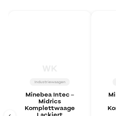
WK
Industriewaagen
Minebea Intec
–
Mi
Midrics
Komplettwaage
Ko
Lackiert