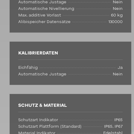
Automatische Justage
Nein
Automatische Nivellierung
Nein
Max. additive Vorlast
60 kg
Alibispeicher Datensätze
130000
KALIBRIERDATEN
Eichfähig
Ja
Automatische Justage
Nein
SCHUTZ & MATERIAL
Schutzart Indikator
IP65
Schutzart Plattform (Standard)
IP65, IP67
Material Indikator
Edelstahl