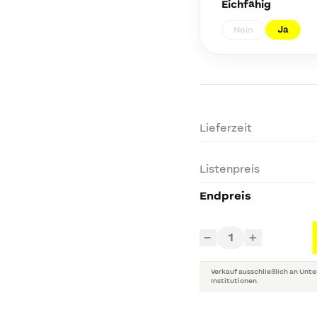
Eichfähig
Nein
Ja
Lieferzeit
Listenpreis
Endpreis
1
−
+
Verkauf ausschließlich an Unte
Institutionen.