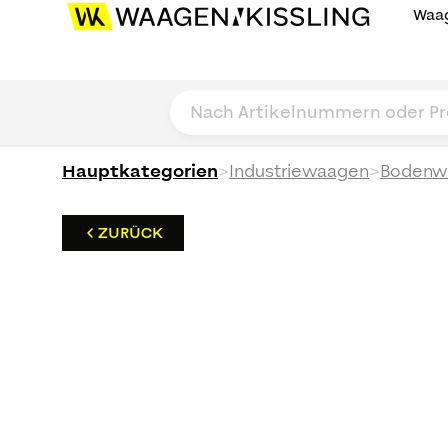
Waag
>
>
Hauptkategorien
Industriewaagen
Bodenw
ZURÜCK