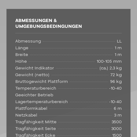
ABMESSUNGEN &
UMGEBUNGSBEDINGUNGEN
Abmessung
LL
Länge
1 m
Breite
1 m
Höhe
100-105 mm
Gewicht Indikator
(ca.) 2,3 kg
Gewicht (netto)
72 kg
Bruttogewicht Plattform
96 kg
Temperaturbereich
-10-40
Geeichter Betrieb
Lagertemperaturbereich
-10-40
Plattformkabel
6 m
Netzkabel
3 m
Tragfähigkeit Mitte
3500
Tragfähigkeit Seite
3000
Tragfähigkeit Ecke
1500