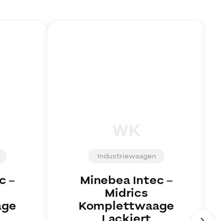
WK
Industriewaagen
c
–
Minebea Intec
–
Midrics
age
Komplettwaage
Lackiert