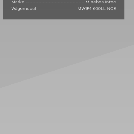
Marke
Minebea Intec
Wägemodul
MW1P4-600LL-NCE