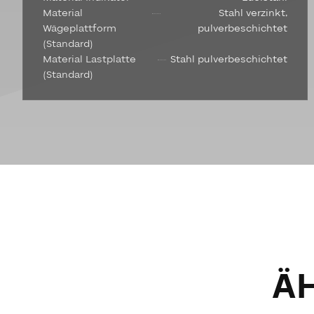
Material
Stahl verzinkt,
Wägeplattform
pulverbeschichtet
(Standard)
Material Lastplatte
Stahl pulverbeschichtet
(Standard)
Ä