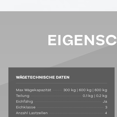
EIGENS
WÄGETECHNISCHE DATEN
Max Wägekapazität
300 kg | 600 kg | 600 kg
Teilung
0,1 kg | 0,2 kg
Eichfähig
Ja
Eichklasse
3
Anzahl Lastzellen
4