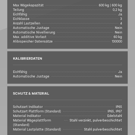
Max Wägekapazität
600 kg | 600 kg
Teilung
0,2 kg
Eichfähig
Ja
Eichklasse
3
Anzahl Lastzellen
4
Automatische Justage
Nein
Automatische Nivellierung
Nein
Max. additive Vorlast
60 kg
Alibispeicher Datensätze
130000
KALIBRIERDATEN
Eichfähig
Ja
Automatische Justage
Nein
SCHUTZ & MATERIAL
Schutzart Indikator
IP65
Schutzart Plattform (Standard)
IP65, IP67
Material Indikator
Edelstahl
Material Wägeplattform
Stahl verzinkt, pulverbeschichtet
(Standard)
Material Lastplatte (Standard)
Stahl pulverbeschichtet