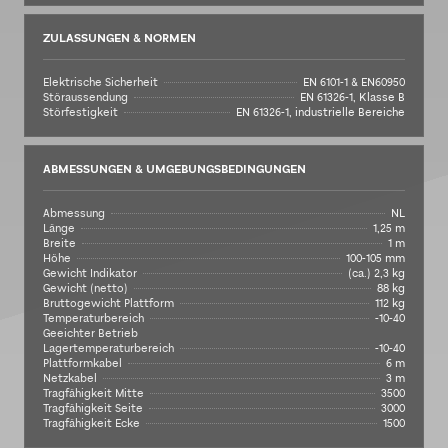
ZULASSUNGEN & NORMEN
Elektrische Sicherheit
EN 6101-1 & EN60950
Störaussendung
EN 61326-1, Klasse B
Störfestigkeit
EN 61326-1, industrielle Bereiche
ABMESSUNGEN & UMGEBUNGSBEDINGUNGEN
Abmessung
NL
Länge
1,25 m
Breite
1 m
Höhe
100-105 mm
Gewicht Indikator
(ca.) 2,3 kg
Gewicht (netto)
88 kg
Bruttogewicht Plattform
112 kg
Temperaturbereich
-10-40
Geeichter Betrieb
Lagertemperaturbereich
-10-40
Plattformkabel
6 m
Netzkabel
3 m
Tragfähigkeit Mitte
3500
Tragfähigkeit Seite
3000
Tragfähigkeit Ecke
1500