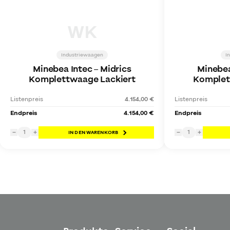
WK
Industriewaagen
I
Minebea Intec
–
Midrics
Minebea
Komplettwaage Lackiert
Komplet
Listenpreis
4.154,00 €
Listenpreis
Endpreis
4.154,00 €
Endpreis
1
1
−
+
IN DEN WARENKORB
−
+