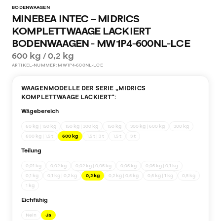
BODENWAAGEN
MINEBEA INTEC – MIDRICS
KOMPLETTWAAGE LACKIERT
BODENWAAGEN - MW1P4-600NL-LCE
600 kg / 0,2 kg
ARTIKEL-NUMMER:
MW1P4-600NL-LCE
WAAGENMODELLE DER SERIE „
MIDRICS
KOMPLETTWAAGE LACKIERT
“:
Wägebereich
60 kg | 150 kg
150 kg | 300 kg
150 kg
300 kg | 600 kg
300 kg
600 kg | 1,5 t
600 kg
1,5 t | 3 t
1,5 t
3 t
Teilung
0,01 kg
0,02 kg
0,02 kg | 0,05 kg
0,05 kg
0,05 kg | 0,1 kg
0,1 kg
0,1 kg | 0,2 kg
0,2 kg
0,2 kg | 0,5 kg
0,5 kg | 1 kg
0,5 kg
1 kg
Eichfähig
Nein
Ja