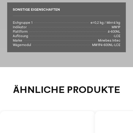
SONSTIGE EIGENSCHAFTEN
Eichgruppe 1
e=0,2 kg / Min=4 kg
Indikator
MW1P
Plattform
4-600NL
Auflösung
-LCE
Marke
Minebea Intec
Wägemodul
MW1P4-600NL-LCE
ÄHNLICHE PRODUKTE