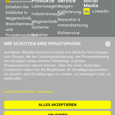
Produkte
Service
Social
Media
Laborwaagen
Waagen
Erhalten Sie
LinkedIn
Kalibrierung
Einblicke in
Industriewaagen
Wägetechnik,
Reparatur &
Wägetechnik-
Branchennews
Instandsetzung
Systeme
und
Eichservice
Zubehör
Produktupdates
Montage &
direkt in
Software
Inbetriebnahme
Ihren
Posteingang.
Leihwaagen
&
Mietservice
ABONNIEREN
Mit dem
Absenden
akzeptieren
Sie unsere
Datenschutzbestimmungen
.