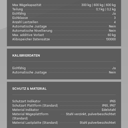
Max Wägekapazität
300 kg | 600 kg | 600 kg
Teilung
0,1 kg | 0,2 kg
Eichfähig
Ja
Eichklasse
3
Anzahl Lastzellen
4
Automatische Justage
Nein
Automatische Nivellierung
Nein
Max. additive Vorlast
60 kg
Alibispeicher Datensätze
130000
KALIBRIERDATEN
Eichfähig
Ja
Automatische Justage
Nein
SCHUTZ & MATERIAL
Schutzart Indikator
IP65
Schutzart Plattform (Standard)
IP65, IP67
Material Indikator
Edelstahl
Material Wägeplattform
Stahl verzinkt, pulverbeschichtet
(Standard)
Material Lastplatte (Standard)
Stahl pulverbeschichtet