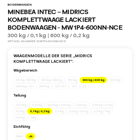
BODENWAAGEN
MINEBEA INTEC – MIDRICS
KOMPLETTWAAGE LACKIERT
BODENWAAGEN - MW1P4-600NN-NCE
300 kg / 0,1 kg | 600 kg / 0,2 kg
ARTIKEL-NUMMER:
MW1P4-600NN-NCE
WAAGENMODELLE DER SERIE „
MIDRICS
KOMPLETTWAAGE LACKIERT
“:
Wägebereich
60 kg | 150 kg
150 kg | 300 kg
150 kg
300 kg | 600 kg
300 kg
600 kg | 1,5 t
600 kg
1,5 t | 3 t
1,5 t
3 t
Teilung
0,01 kg
0,02 kg
0,02 kg | 0,05 kg
0,05 kg
0,05 kg | 0,1 kg
0,1 kg
0,1 kg | 0,2 kg
0,2 kg
0,2 kg | 0,5 kg
0,5 kg | 1 kg
0,5 kg
1 kg
Eichfähig
Nein
Ja