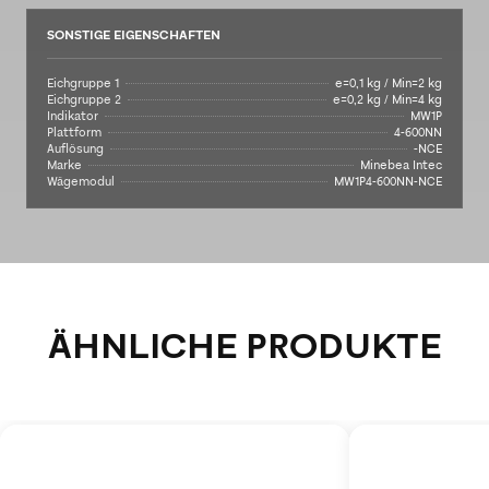
SONSTIGE EIGENSCHAFTEN
Eichgruppe 1
e=0,1 kg / Min=2 kg
Eichgruppe 2
e=0,2 kg / Min=4 kg
Indikator
MW1P
Plattform
4-600NN
Auflösung
-NCE
Marke
Minebea Intec
Wägemodul
MW1P4-600NN-NCE
ÄHNLICHE PRODUKTE