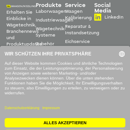
Produkte
Service
Social
Media
Laborwaagen
Waagen
Erhalten Sie
LinkedIn
Kalibrierung
Einblicke in
Industriewaagen
Wägetechnik,
Reparatur &
Wägetechnik-
Branchennews
Instandsetzung
Systeme
und
Eichservice
Zubehör
Produktupdates
Montage &
direkt in
Software
Inbetriebnahme
Ihren
Posteingang.
Leihwaagen
&
Mietservice
ABONNIEREN
Mit dem
Absenden
akzeptieren
Sie unsere
Datenschutzbestimmungen
.