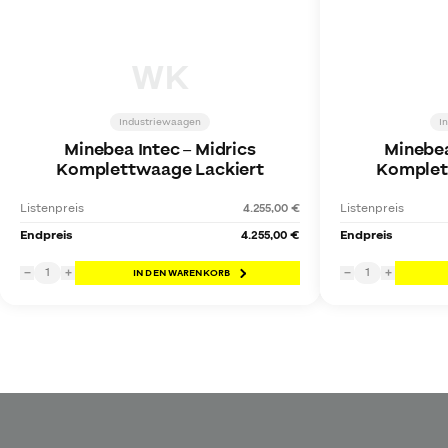
WK
Industriewaagen
I
Minebea Intec
–
Midrics
Minebea
Komplettwaage Lackiert
Komplet
Listenpreis
4.255,00 €
Listenpreis
Endpreis
4.255,00 €
Endpreis
1
1
−
+
IN DEN WARENKORB
−
+