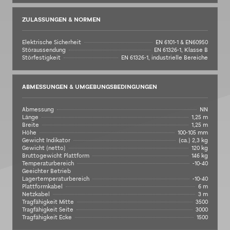
ZULASSUNGEN & NORMEN
Elektrische Sicherheit
EN 6101-1 & EN60950
Störaussendung
EN 61326-1, Klasse B
Störfestigkeit
EN 61326-1, industrielle Bereiche
ABMESSUNGEN & UMGEBUNGSBEDINGUNGEN
Abmessung
NN
Länge
1,25 m
Breite
1,25 m
Höhe
100-105 mm
Gewicht Indikator
(ca.) 2,3 kg
Gewicht (netto)
120 kg
Bruttogewicht Plattform
146 kg
Temperaturbereich
-10-40
Geeichter Betrieb
Lagertemperaturbereich
-10-40
Plattformkabel
6 m
Netzkabel
3 m
Tragfähigkeit Mitte
3500
Tragfähigkeit Seite
3000
Tragfähigkeit Ecke
1500