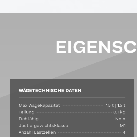
EIGENS
WÄGETECHNISCHE DATEN
Max Wägekapazität
1,5 t | 1,5 t
Teilung
0,1 kg
Eichfähig
Nein
Justiergewichtsklasse
M1
Anzahl Lastzellen
4