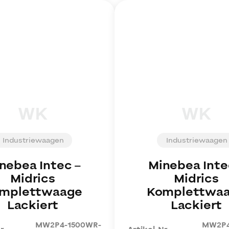
WK
WK
Industriewaagen
Industriewaagen
nebea Intec
–
Minebea Inte
Midrics
Midrics
mplettwaage
Komplettwa
Lackiert
Lackiert
MW2P4-1500WR-
MW2P4