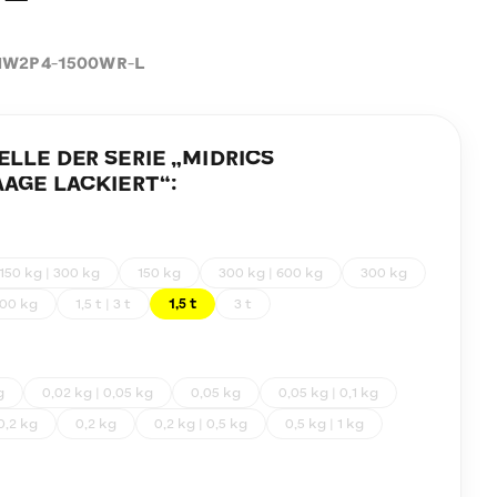
W2P4-1500WR-L
LE DER SERIE „
MIDRICS
AGE LACKIERT
“:
150 kg | 300 kg
150 kg
300 kg | 600 kg
300 kg
00 kg
1,5 t | 3 t
1,5 t
3 t
g
0,02 kg | 0,05 kg
0,05 kg
0,05 kg | 0,1 kg
 0,2 kg
0,2 kg
0,2 kg | 0,5 kg
0,5 kg | 1 kg