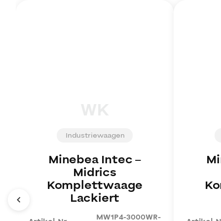
WK
Industriewaagen
Minebea Intec
–
Mi
Midrics
Komplettwaage
Ko
Lackiert
MW1P4-3000WR-