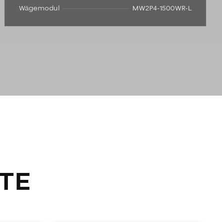
Wägemodul
MW2P4-1500WR-L
TE