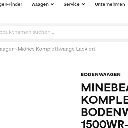
en-Finder
Waagen
Service
Unternehmen
>
aagen
Midrics Komplettwaage Lackiert
BODENWAAGEN
MINEBEA
KOMPLE
BODENW
1500WR