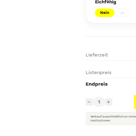
Eichfähig
Nein
Ja
Lieferzeit
Listenpreis
Endpreis
1
−
+
Verkauf ausschließlich an Unte
Institutionen.