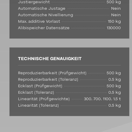
Justiergewicht
500 kg
Automatische Justage
Nein
Automatische Nivellierung
Nein
Max. additive Vorlast
150 kg
Alibispeicher Datensätze
130000
TECHNISCHE GENAUIGKEIT
Reproduzierbarkeit (Prüfgewicht)
500 kg
Reproduzierbarkeit (Toleranz)
0,5 kg
Ecklast (Prüfgewicht)
500 kg
Ecklast (Toleranz)
0,5 kg
Linearität (Prüfgewichte)
300, 700, 1100, 1,5 t
Linearität (Toleranz)
0,5 kg