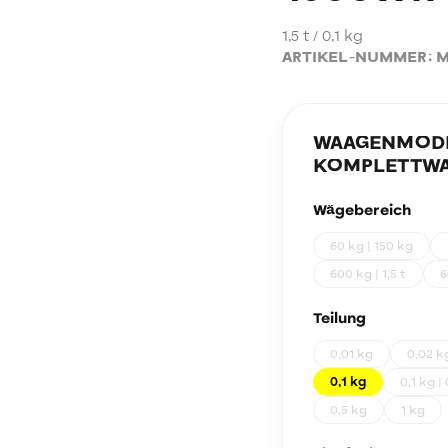
1,5 t / 0,1 kg
ARTIKEL-NUMMER:
M
WAAGENMODEL
KOMPLETTWA
Wägebereich
60 kg | 150 kg
600 kg | 1,5 t
6
Teilung
0,01 kg
0,02 k
0,1 kg
0,1 kg |
0,5 kg
1 kg