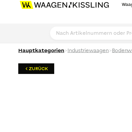
Waag
>
>
Hauptkategorien
Industriewaagen
Bodenw
ZURÜCK