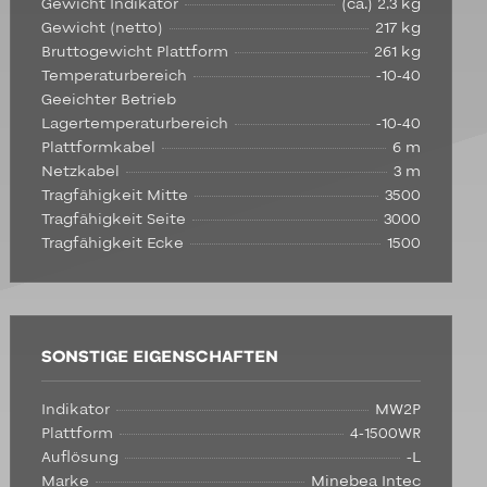
Gewicht Indikator
(ca.) 2,3 kg
Gewicht (netto)
217 kg
Bruttogewicht Plattform
261 kg
Temperaturbereich
-10-40
Geeichter Betrieb
Lagertemperaturbereich
-10-40
Plattformkabel
6 m
Netzkabel
3 m
Tragfähigkeit Mitte
3500
Tragfähigkeit Seite
3000
Tragfähigkeit Ecke
1500
SONSTIGE EIGENSCHAFTEN
Indikator
MW2P
Plattform
4-1500WR
Auflösung
-L
Marke
Minebea Intec