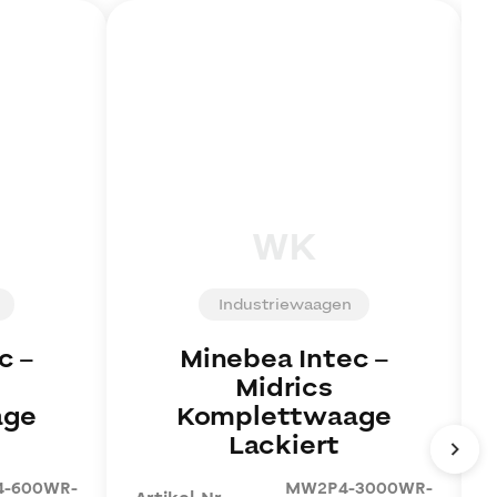
WK
Industriewaagen
c
–
Minebea Intec
–
Midrics
age
Komplettwaage
Lackiert
-600WR-
MW2P4-3000WR-