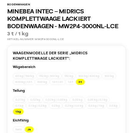
BODENWAAGEN
MINEBEA INTEC – MIDRICS
KOMPLETTWAAGE LACKIERT
BODENWAAGEN - MW2P4-3000NL-LCE
3 t / 1 kg
ARTIKEL-NUMMER:
MW2P4-3000NL-LCE
WAAGENMODELLE DER SERIE „
MIDRICS
KOMPLETTWAAGE LACKIERT
“:
Wägebereich
60 kg | 150 kg
150 kg | 300 kg
150 kg
300 kg | 600 kg
300 kg
600 kg | 1,5 t
600 kg
1,5 t | 3 t
1,5 t
3 t
Teilung
0,01 kg
0,02 kg
0,02 kg | 0,05 kg
0,05 kg
0,05 kg | 0,1 kg
0,1 kg
0,1 kg | 0,2 kg
0,2 kg
0,2 kg | 0,5 kg
0,5 kg | 1 kg
0,5 kg
1 kg
Eichfähig
Nein
Ja