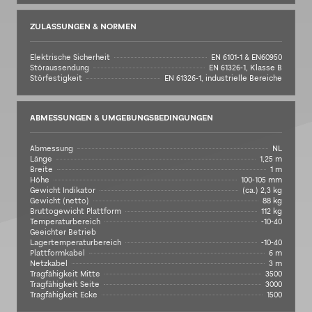
ZULASSUNGEN & NORMEN
Elektrische Sicherheit
EN 6101-1 & EN60950
Störaussendung
EN 61326-1, Klasse B
Störfestigkeit
EN 61326-1, industrielle Bereiche
ABMESSUNGEN & UMGEBUNGSBEDINGUNGEN
Abmessung
NL
Länge
1,25 m
Breite
1 m
Höhe
100-105 mm
Gewicht Indikator
(ca.) 2,3 kg
Gewicht (netto)
88 kg
Bruttogewicht Plattform
112 kg
Temperaturbereich
-10-40
Geeichter Betrieb
Lagertemperaturbereich
-10-40
Plattformkabel
6 m
Netzkabel
3 m
Tragfähigkeit Mitte
3500
Tragfähigkeit Seite
3000
Tragfähigkeit Ecke
1500