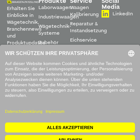
Produkte
Service
Social
Media
Laborwaagen
Waagen
Erhalten Sie
LinkedIn
Kalibrierung
Einblicke in
Industriewaagen
Wägetechnik,
Reparatur &
Wägetechnik-
Branchennews
Instandsetzung
Systeme
und
Eichservice
Zubehör
Produktupdates
Montage &
direkt in
Software
Inbetriebnahme
Ihren
Posteingang.
Leihwaagen
&
Mietservice
ABONNIEREN
Mit dem
Absenden
akzeptieren
Sie unsere
Datenschutzbestimmungen
.