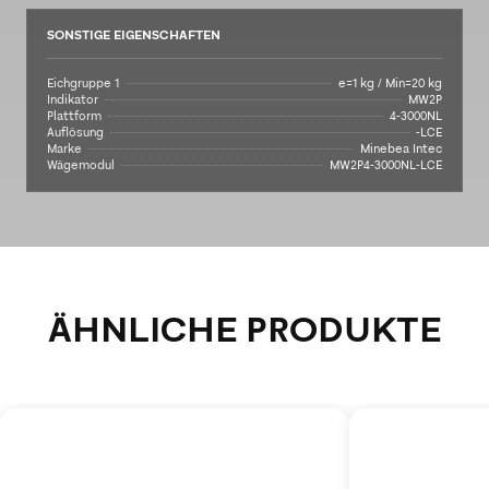
SONSTIGE EIGENSCHAFTEN
Eichgruppe 1
e=1 kg / Min=20 kg
Indikator
MW2P
Plattform
4-3000NL
Auflösung
-LCE
Marke
Minebea Intec
Wägemodul
MW2P4-3000NL-LCE
ÄHNLICHE PRODUKTE