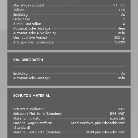
Max Wägekapazität
3 t | 3 t
Teilung
1 kg
Eichfähig
Ja
Eichklasse
3
Anzahl Lastzellen
4
Automatische Justage
Nein
Automatische Nivellierung
Nein
Max. additive Vorlast
300 kg
Alibispeicher Datensätze
130000
KALIBRIERDATEN
Eichfähig
Ja
Automatische Justage
Nein
SCHUTZ & MATERIAL
Schutzart Indikator
IP65
Schutzart Plattform (Standard)
IP65, IP67
Material Indikator
Edelstahl
Material Wägeplattform
Stahl verzinkt, pulverbeschichtet
(Standard)
Material Lastplatte (Standard)
Stahl pulverbeschichtet