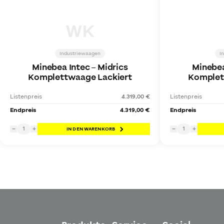
WK
Industriewaagen
I
Minebea Intec
–
Midrics
Minebea
Komplettwaage Lackiert
Komplet
Listenpreis
4.319,00 €
Listenpreis
Endpreis
4.319,00 €
Endpreis
1
1
−
+
IN DEN WARENKORB
−
+