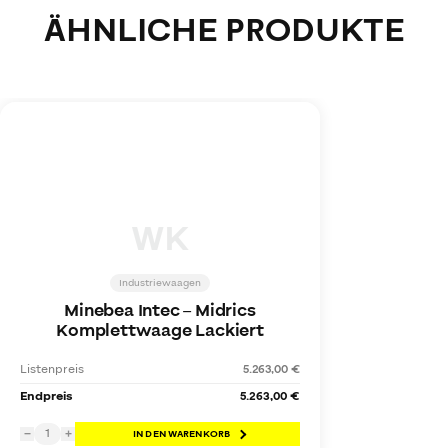
ÄHNLICHE PRODUKTE
WK
Industriewaagen
Minebea Intec
–
Midrics
Komplettwaage Lackiert
Listenpreis
5.263,00 €
Endpreis
5.263,00 €
1
−
+
IN DEN WARENKORB