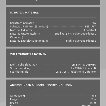
SCHUTZ & MATERIAL
Schutzart Indikator
IP65
Schutzart Plattform (Standard)
IP65, IP67
Material Indikator
Edelstahl
Material Wägeplattform
Stahl verzinkt, pulverbeschichtet
(Standard)
Material Lastplatte (Standard)
Stahl pulverbeschichtet
ZULASSUNGEN & NORMEN
Elektrische Sicherheit
EN 6101-1 & EN60950
Störaussendung
EN 61326-1, Klasse B
Störfestigkeit
EN 61326-1, industrielle Bereiche
ABMESSUNGEN & UMGEBUNGSBEDINGUNGEN
Abmessung
WR
Länge
2 m
Breite
1,5 m