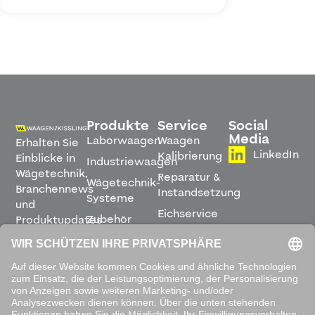
Produkte
Service
Social
Media
Laborwaagen
Waagen
Erhalten Sie
LinkedIn
Kalibrierung
Einblicke in
Industriewaagen
Wägetechnik,
Reparatur &
Wägetechnik-
Branchennews
Instandsetzung
Systeme
und
Eichservice
Zubehör
Produktupdates
Montage &
direkt in
Software
Inbetriebnahme
Ihren
Posteingang.
Leihwaagen
&
Mietservice