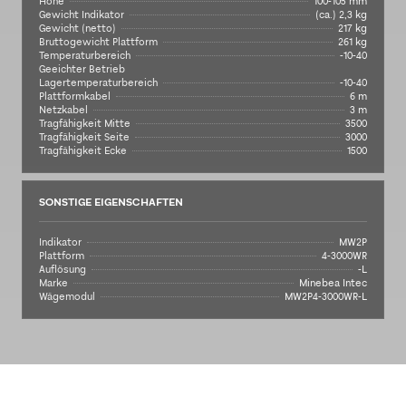
Höhe
100-105 mm
Gewicht Indikator
(ca.) 2,3 kg
Gewicht (netto)
217 kg
Bruttogewicht Plattform
261 kg
Temperaturbereich
-10-40
Geeichter Betrieb
Lagertemperaturbereich
-10-40
Plattformkabel
6 m
Netzkabel
3 m
Tragfähigkeit Mitte
3500
Tragfähigkeit Seite
3000
Tragfähigkeit Ecke
1500
SONSTIGE EIGENSCHAFTEN
Indikator
MW2P
Plattform
4-3000WR
Auflösung
-L
Marke
Minebea Intec
Wägemodul
MW2P4-3000WR-L