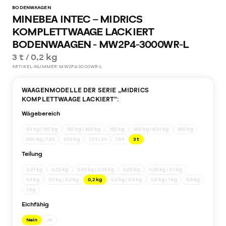
BODENWAAGEN
MINEBEA INTEC – MIDRICS
KOMPLETTWAAGE LACKIERT
BODENWAAGEN - MW2P4-3000WR-L
3 t / 0,2 kg
ARTIKEL-NUMMER:
MW2P4-3000WR-L
WAAGENMODELLE DER SERIE „
MIDRICS
KOMPLETTWAAGE LACKIERT
“:
Wägebereich
60 kg | 150 kg
150 kg | 300 kg
150 kg
300 kg | 600 kg
300 kg
600 kg | 1,5 t
600 kg
1,5 t | 3 t
1,5 t
3 t
Teilung
0,01 kg
0,02 kg
0,02 kg | 0,05 kg
0,05 kg
0,05 kg | 0,1 kg
0,1 kg
0,1 kg | 0,2 kg
0,2 kg
0,2 kg | 0,5 kg
0,5 kg | 1 kg
0,5 kg
1 kg
Eichfähig
Nein
Ja