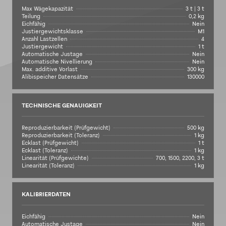
Max Wägekapazität
3 t | 3 t
Teilung
0,2 kg
Eichfähig
Nein
Justiergewichtsklasse
M1
Anzahl Lastzellen
4
Justiergewicht
1 t
Automatische Justage
Nein
Automatische Nivellierung
Nein
Max. additive Vorlast
300 kg
Alibispeicher Datensätze
130000
TECHNISCHE GENAUIGKEIT
Reproduzierbarkeit (Prüfgewicht)
500 kg
Reproduzierbarkeit (Toleranz)
1 kg
Ecklast (Prüfgewicht)
1 t
Ecklast (Toleranz)
1 kg
Linearität (Prüfgewichte)
700, 1500, 2200, 3 t
Linearität (Toleranz)
1 kg
KALIBRIERDATEN
Eichfähig
Nein
Automatische Justage
Nein