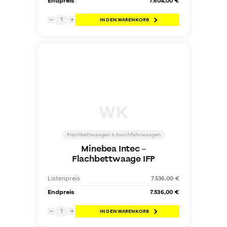
Endpreis
7.604,00 €
1
−
+
IN DEN WARENKORB
WK
Flachbettwaagen & Durchfahrwaagen
Minebea Intec
–
Flachbettwaage IFP
Listenpreis
7.536,00 €
Endpreis
7.536,00 €
1
−
+
IN DEN WARENKORB