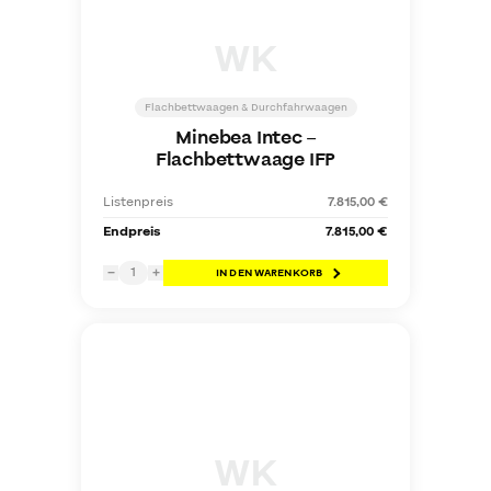
WK
Flachbettwaagen & Durchfahrwaagen
Minebea Intec
–
Flachbettwaage IFP
Listenpreis
7.815,00 €
Endpreis
7.815,00 €
1
−
+
IN DEN WARENKORB
WK