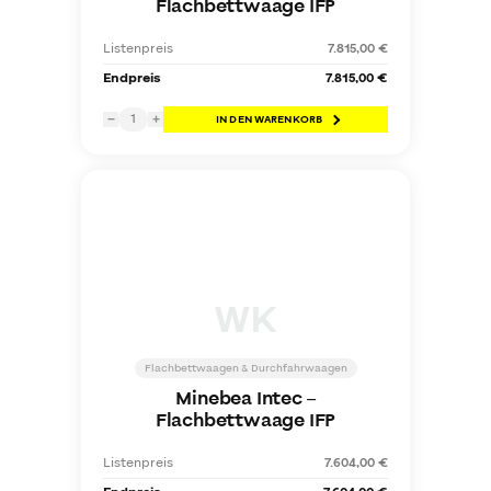
Flachbettwaage IFP
Listenpreis
7.815,00 €
Endpreis
7.815,00 €
1
−
+
IN DEN WARENKORB
WK
Flachbettwaagen & Durchfahrwaagen
Minebea Intec
–
Flachbettwaage IFP
Listenpreis
7.604,00 €