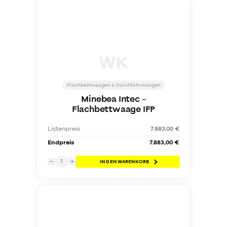
WK
Flachbettwaagen & Durchfahrwaagen
Minebea Intec
–
Flachbettwaage IFP
Listenpreis
7.883,00 €
Endpreis
7.883,00 €
1
−
+
IN DEN WARENKORB