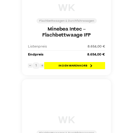
WK
Flachbettwaagen & Durchfahrwaagen
Minebea Intec
–
Flachbettwaage IFP
Listenpreis
8.654,00 €
Endpreis
8.654,00 €
1
−
+
IN DEN WARENKORB
WK