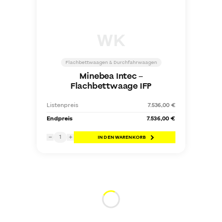
WK
Flachbettwaagen & Durchfahrwaagen
Minebea Intec
–
Flachbettwaage IFP
Listenpreis
7.536,00 €
Endpreis
7.536,00 €
1
−
+
IN DEN WARENKORB