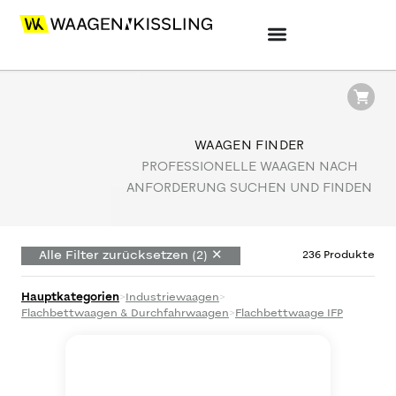
WAAGEN FINDER
PROFESSIONELLE WAAGEN NACH
ANFORDERUNG SUCHEN UND FINDEN
Hauptkategorien (
2
)
Alle Filter zurücksetzen (
2
) ✕
236
Produkte
Industriewaagen
Hauptkategorien
>
Industriewaagen
>
Flachbettwaagen & Durchfahrwaagen
>
Flachbettwaage IFP
Kategorien (
8
)
Flachbettwaagen &
Durchfahrwaagen