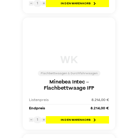
1
−
+
IN DEN WARENKORB
WK
Flachbettwaagen & Durchfahrwaagen
Minebea Intec
–
Flachbettwaage IFP
Listenpreis
8.214,00 €
Endpreis
8.214,00 €
1
−
+
IN DEN WARENKORB