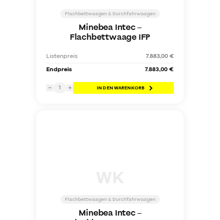
Flachbettwaagen & Durchfahrwaagen
Minebea Intec
–
Flachbettwaage IFP
Listenpreis
7.883,00 €
Endpreis
7.883,00 €
1
−
+
IN DEN WARENKORB
WK
Flachbettwaagen & Durchfahrwaagen
Minebea Intec
–