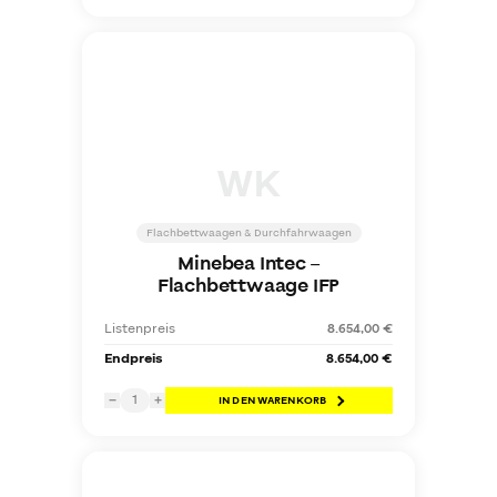
WK
Flachbettwaagen & Durchfahrwaagen
Minebea Intec
–
Flachbettwaage IFP
Listenpreis
8.654,00 €
Endpreis
8.654,00 €
1
−
+
IN DEN WARENKORB