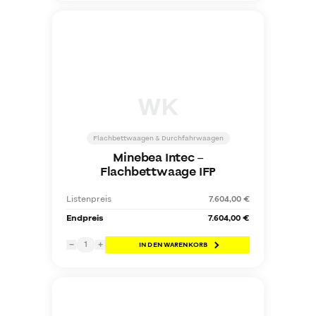
WK
Flachbettwaagen & Durchfahrwaagen
Minebea Intec
–
Flachbettwaage IFP
Listenpreis
7.604,00 €
Endpreis
7.604,00 €
1
−
+
IN DEN WARENKORB