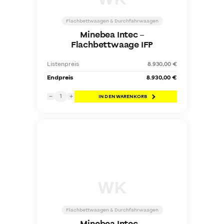
Eichfähig
Flachbettwaagen & Durchfahrwaagen
Minebea Intec
–
Flachbettwaage IFP
Preis-Bereich (€)
Listenpreis
8.930,00 €
Endpreis
8.930,00 €
1
−
+
IN DEN WARENKORB
€
€
WK
Flachbettwaagen & Durchfahrwaagen