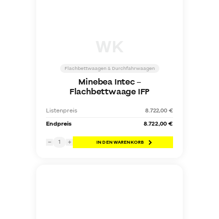
WK
Flachbettwaagen & Durchfahrwaagen
Minebea Intec
–
Flachbettwaage IFP
Listenpreis
8.722,00 €
Endpreis
8.722,00 €
1
−
+
IN DEN WARENKORB