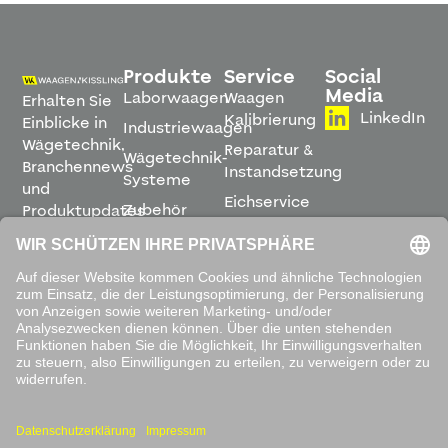
Produkte
Service
Social
Media
Laborwaagen
Waagen
Erhalten Sie
LinkedIn
Kalibrierung
Einblicke in
Industriewaagen
Wägetechnik,
Reparatur &
Wägetechnik-
Branchennews
Instandsetzung
Systeme
und
Eichservice
Zubehör
Produktupdates
Montage &
direkt in
Software
Inbetriebnahme
Ihren
Posteingang.
Leihwaagen
&
Mietservice
ABONNIEREN
Mit dem
Absenden
akzeptieren
Sie unsere
Datenschutzbestimmungen
.