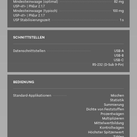
Mindesteinwaage (optimal)
82 mg
USP<41> | PhEur 2.1.7
Mindesteinwaage (typisch)
100 mg
USP<41> | PhEur 2.1.7
USP Stabilisierungszeit
1 s
SCHNITTSTELLEN
Datenschnittstellen
USB-A
USB-B
USB-C
RS-232 (D-Sub 9-Pin)
BEDIENUNG
Standard-Applikationen
Mischen
Statistik
Summierung
Dichte von Feststoffen
Prozentwägen
Multiplizieren
Mittelwertbildung
Kontrollwägen
Höchster Spitzenwert
Zählen