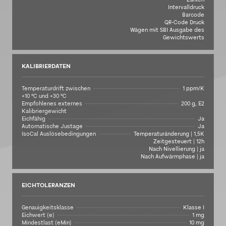
Intervalldruck
Barcode
QR-Code Druck
Wägen mit SBI Ausgabe des
Gewichtswerts
KALIBRIERDATEN
Temperaturdrift zwischen
1 ppm/K
+10 °C und +30 °C
Empfohlenes externes
200 g, E2
Kalibriergewicht
Eichfähig
Ja
Automatische Justage
Ja
IsoCal Auslösebedingungen
Temperaturänderung | 1,5K
Zeitgesteuert | 12h
Nach Nivellierung | ja
Nach Aufwärmphase | ja
EICHTOLERANZEN
Genauigkeitsklasse
Klasse I
Eichwert (e)
1 mg
Mindestlast (eMin)
10 mg