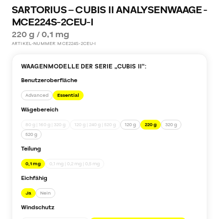
SARTORIUS – CUBIS II ANALYSENWAAGE -
MCE224S-2CEU-I
220 g / 0,1 mg
ARTIKEL-NUMMER:
MCE224S-2CEU-I
WAAGENMODELLE DER SERIE „
CUBIS II
“:
Benutzeroberfläche
Advanced
Essential
Wägebereich
80 g | 160 g | 320 g
120 g | 240 g | 520 g
120 g
220 g
320 g
520 g
Teilung
0,1 mg
0,1 mg | 0,2 mg | 0,5 mg
Eichfähig
Ja
Nein
Windschutz