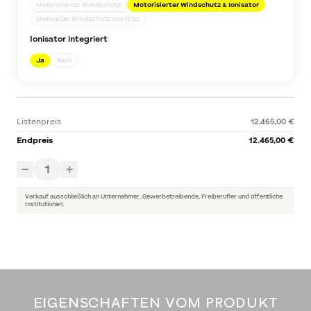
Motorisierter Windschutz
Motorisierter Windschutz & Ionisator
Manueller Windschutz aus Glas
Ionisator integriert
Ja
Nein
Listenpreis
12.465,00 €
Endpreis
12.465,00 €
1
−
+
Verkauf ausschließlich an Unternehmer, Gewerbetreibende, Freiberufler und öffentliche
Institutionen.
EIGENSCHAFTEN VOM PRODUKT