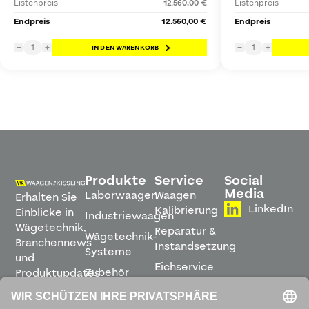
Listenpreis
12.560,00 €
Listenpreis
Endpreis
12.560,00 €
Endpreis
1
1
−
+
IN DEN WARENKORB
−
+
Produkte
Service
Social
Media
Laborwaagen
Waagen
Erhalten Sie
LinkedIn
Kalibrierung
Einblicke in
Industriewaagen
Wägetechnik,
Reparatur &
Wägetechnik-
Branchennews
Instandsetzung
Systeme
und
Eichservice
Zubehör
Produktupdates
Montage &
direkt in
Software
Inbetriebnahme
Ihren