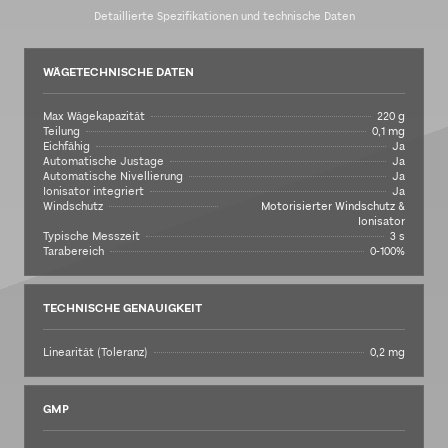
Detaillierte Spezifikationen und technische Daten
WÄGETECHNISCHE DATEN
Max Wägekapazität
220 g
Teilung
0,1 mg
Eichfähig
Ja
Automatische Justage
Ja
Automatische Nivellierung
Ja
Ionisator integriert
Ja
Windschutz
Motorisierter Windschutz &
Ionisator
Typische Messzeit
3 s
Tarabereich
0-100%
TECHNISCHE GENAUIGKEIT
Linearität (Toleranz)
0,2 mg
GMP