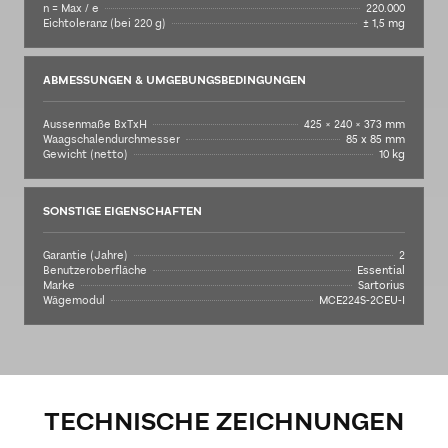
n = Max / e
220.000
Eichtoleranz (bei 220 g)
± 1,5 mg
ABMESSUNGEN & UMGEBUNGSBEDINGUNGEN
Aussenmaße BxTxH
425 × 240 × 373 mm
Waagschalendurchmesser
85 x 85 mm
Gewicht (netto)
10 kg
SONSTIGE EIGENSCHAFTEN
Garantie (Jahre)
2
Benutzeroberfläche
Essential
Marke
Sartorius
Wägemodul
MCE224S-2CEU-I
TECHNISCHE ZEICHNUNGEN