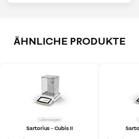
ÄHNLICHE PRODUKTE
Laborwaagen
Sartorius
–
Cubis II
Sarto