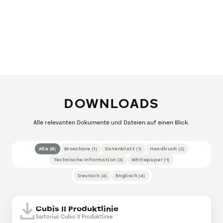
DOWNLOADS
Alle relevanten Dokumente und Dateien auf einen Blick.
Alle
(
8
)
Broschüre
(
1
)
Datenblatt
(
1
)
Handbuch
(
2
)
Technische Information
(
3
)
Whitepaper
(
1
)
Deutsch
(
4
)
Englisch
(
4
)
Cubis II Produktlinie
Sartorius Cubis II Produktlinie