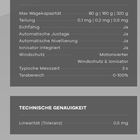
Max Wägekapazität
80 g | 160 g | 320 g
Teilung
0,1 mg | 0,2 mg | 0,5 mg
Eichfähig
Ja
Automatische Justage
Ja
Automatische Nivellierung
Ja
Ionisator integriert
Ja
Windschutz
Motorisierter
Windschutz & Ionisator
Typische Messzeit
3 s
Tarabereich
0-100%
TECHNISCHE GENAUIGKEIT
Linearität (Toleranz)
0,5 mg