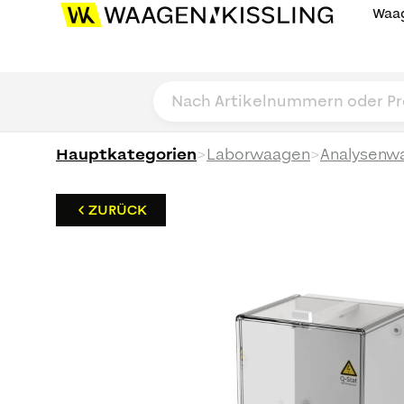
Waag
>
>
Hauptkategorien
Laborwaagen
Analysenw
ZURÜCK