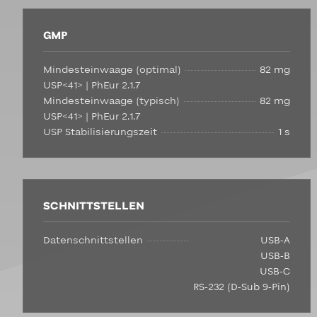
GMP
Mindesteinwaage (optimal)
82 mg
USP<41> | PhEur 2.1.7
Mindesteinwaage (typisch)
82 mg
USP<41> | PhEur 2.1.7
USP Stabilisierungszeit
1 s
SCHNITTSTELLEN
Datenschnittstellen
USB-A
USB-B
USB-C
RS-232 (D-Sub 9-Pin)