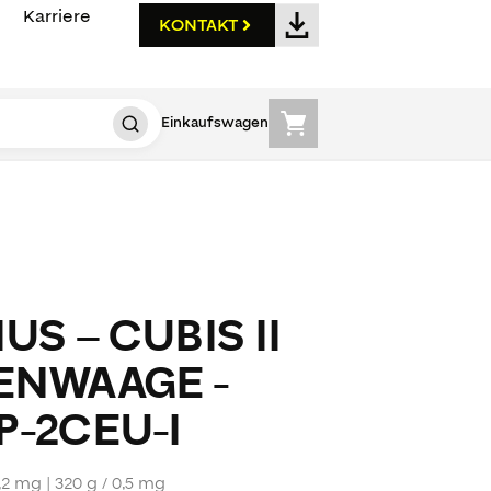
Karriere
KONTAKT
Einkaufswagen
US – CUBIS II
ENWAAGE -
-2CEU-I
0,2 mg | 320 g / 0,5 mg