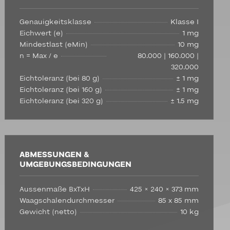
Genauigkeitsklasse
Klasse I
Eichwert (e)
1 mg
Mindestlast (eMin)
10 mg
n = Max / e
80.000 | 160.000 |
320.000
Eichtoleranz (bei 80 g)
± 1 mg
Eichtoleranz (bei 160 g)
± 1 mg
Eichtoleranz (bei 320 g)
± 1,5 mg
ABMESSUNGEN &
UMGEBUNGSBEDINGUNGEN
Aussenmaße BxTxH
425 × 240 × 373 mm
Waagschalendurchmesser
85 x 85 mm
Gewicht (netto)
10 kg