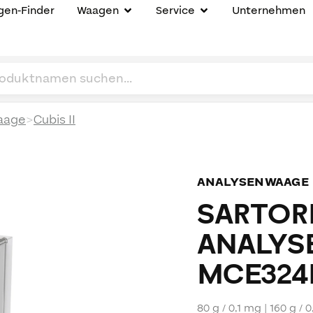
en-Finder
Waagen
Service
Unternehmen
>
aage
Cubis II
ANALYSENWAAGE
SARTORI
ANALYS
MCE324P
80 g / 0,1 mg | 160 g / 