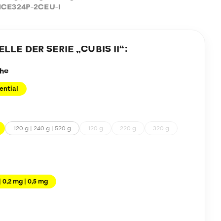
CE324P-2CEU-I
LE DER SERIE „
CUBIS II
“:
he
ential
120 g | 240 g | 520 g
120 g
220 g
320 g
| 0,2 mg | 0,5 mg