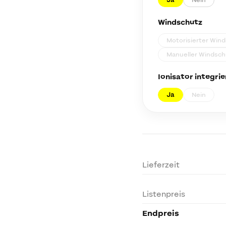
Ja
Nein
Windschutz
Motorisierter Win
Manueller Windsch
Ionisator integrie
Ja
Nein
Lieferzeit
Listenpreis
Endpreis