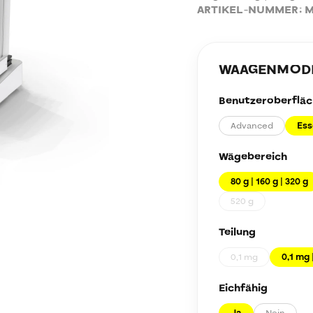
ARTIKEL-NUMMER:
M
WAAGENMODEL
Benutzeroberfläc
Advanced
Ess
Wägebereich
80 g | 160 g | 320 g
520 g
Teilung
0,1 mg
0,1 mg 
Eichfähig