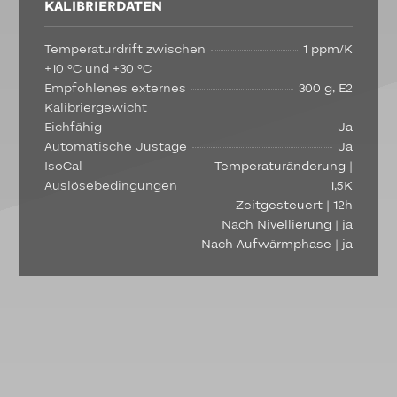
KALIBRIERDATEN
Temperaturdrift zwischen
1 ppm/K
+10 °C und +30 °C
Empfohlenes externes
300 g, E2
Kalibriergewicht
Eichfähig
Ja
Automatische Justage
Ja
IsoCal
Temperaturänderung |
Auslösebedingungen
1,5K
Zeitgesteuert | 12h
Nach Nivellierung | ja
Nach Aufwärmphase | ja