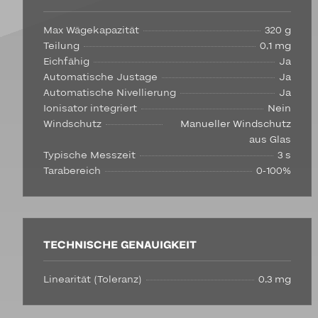
Max Wägekapazität
320 g
Teilung
0,1 mg
Eichfähig
Ja
Automatische Justage
Ja
Automatische Nivellierung
Ja
Ionisator integriert
Nein
Windschutz
Manueller Windschutz
aus Glas
Typische Messzeit
3 s
Tarabereich
0-100%
TECHNISCHE GENAUIGKEIT
Linearität (Toleranz)
0,3 mg