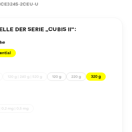
CE324S-2CEU-U
LE DER SERIE „
CUBIS II
“:
he
ential
120 g | 240 g | 520 g
120 g
220 g
320 g
| 0,2 mg | 0,5 mg