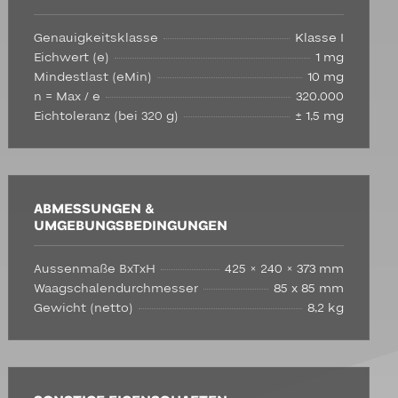
Genauigkeitsklasse
Klasse I
Eichwert (e)
1 mg
Mindestlast (eMin)
10 mg
n = Max / e
320.000
Eichtoleranz (bei 320 g)
± 1,5 mg
ABMESSUNGEN &
UMGEBUNGSBEDINGUNGEN
Aussenmaße BxTxH
425 × 240 × 373 mm
Waagschalendurchmesser
85 x 85 mm
Gewicht (netto)
8,2 kg