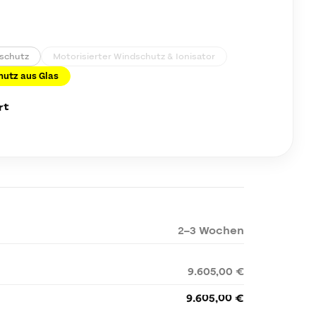
dschutz
Motorisierter Windschutz & Ionisator
utz aus Glas
rt
2–3 Wochen
9.605,00 €
9.605,00 €