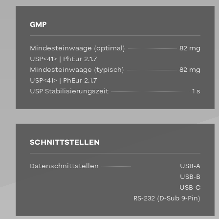
GMP
Mindesteinwaage (optimal)
82 mg
USP<41> | PhEur 2.1.7
Mindesteinwaage (typisch)
82 mg
USP<41> | PhEur 2.1.7
USP Stabilisierungszeit
1 s
SCHNITTSTELLEN
Datenschnittstellen
USB-A
USB-B
USB-C
RS-232 (D-Sub 9-Pin)