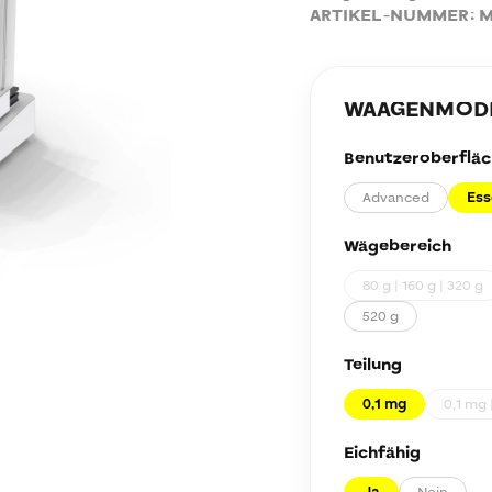
ARTIKEL-NUMMER:
M
WAAGENMODEL
Benutzeroberfläc
Advanced
Ess
Wägebereich
80 g | 160 g | 320 g
520 g
Teilung
0,1 mg
0,1 mg 
Eichfähig