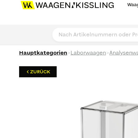
Waag
>
>
Hauptkategorien
Laborwaagen
Analysenw
ZURÜCK