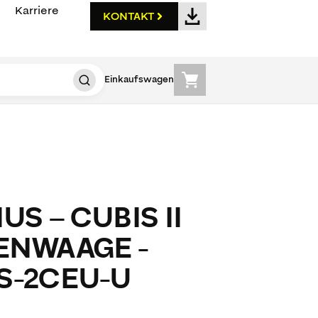
Karriere
KONTAKT
Einkaufswagen
US – CUBIS II
ENWAAGE -
S-2CEU-U