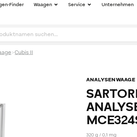
en-Finder
Waagen
Service
Unternehmen
>
aage
Cubis II
ANALYSENWAAGE
SARTORI
ANALYS
MCE324
320 g / 0,1 mg