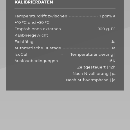
KALIBRIERDATEN
Temperaturdrift zwischen
1 ppm/K
+10 °C und +30 °C
Empfohlenes externes
300 g, E2
Kalibriergewicht
Eichfähig
Ja
Automatische Justage
Ja
IsoCal
Temperaturänderung |
Auslösebedingungen
1,5K
Zeitgesteuert | 12h
Nach Nivellierung | ja
Nach Aufwärmphase | ja