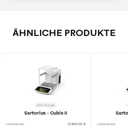
ÄHNLICHE PRODUKTE
Mikrowaage
Sartorius
–
Cubis II
Sarto
Listenpreis
27.850,00 €
Listenpreis