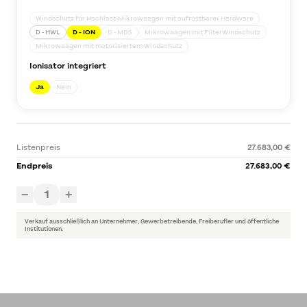
Windschutz für Hochlast-Mikrowaagen mit aufrüstbarer Hardware
D - HWL
D - ION
D - MDS
Mikrowaagen mit FilterWindschutz
Mikrowaagen mit motorisiertem Windschutz
Ionisator integriert
Ja
Nein
Listenpreis
27.683,00 €
Endpreis
27.683,00 €
1
−
+
Verkauf ausschließlich an Unternehmer, Gewerbetreibende, Freiberufler und öffentliche
Institutionen.