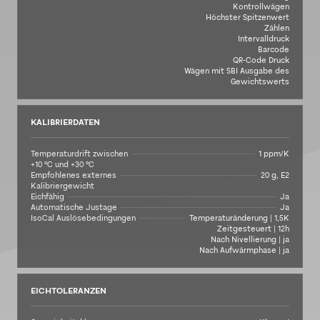
Kontrollwägen
Höchster Spitzenwert
Zählen
Intervalldruck
Barcode
QR-Code Druck
Wägen mit SBI Ausgabe des
Gewichtswerts
KALIBRIERDATEN
Temperaturdrift zwischen
1 ppm/K
+10 °C und +30 °C
Empfohlenes externes
20 g, E2
Kalibriergewicht
Eichfähig
Ja
Automatische Justage
Ja
IsoCal Auslösebedingungen
Temperaturänderung | 1,5K
Zeitgesteuert | 12h
Nach Nivellierung | ja
Nach Aufwärmphase | ja
EICHTOLERANZEN