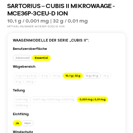
SARTORIUS – CUBIS II MIKROWAAGE -
MCE36P-3CEU-D ION
10,1 g / 0,001 mg | 32 g / 0,01 mg
ARTIKEL-NUMMER:
MCE36P-3CEU-D ION
WAAGENMODELLE DER SERIE „
CUBIS II
“:
Benutzeroberfläche
Advanced
Essential
Wägebereich
1,1 g | 2,1 g | 3,1 g
6,1 g
10,1 g
10,1 g | 32 g
12 g | 61 g
32 g
61 g
220 g
Teilung
0,001 mg
0,001 mg | 0,002 mg | 0,005 mg
0,001 mg | 0,01 mg
0,005 mg
Eichfähig
Ja
Nein
Windschutz