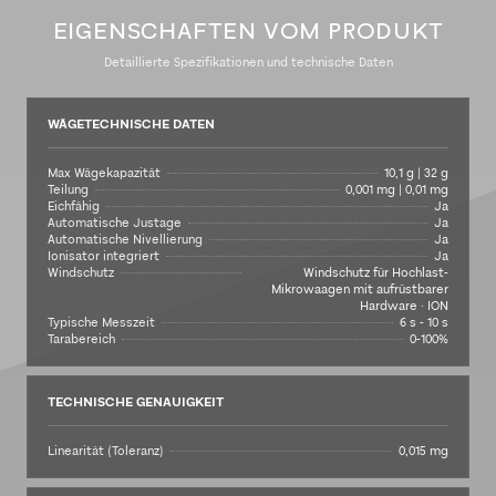
EIGENSCHAFTEN VOM PRODUKT
Detaillierte Spezifikationen und technische Daten
WÄGETECHNISCHE DATEN
Max Wägekapazität
10,1 g | 32 g
Teilung
0,001 mg | 0,01 mg
Eichfähig
Ja
Automatische Justage
Ja
Automatische Nivellierung
Ja
Ionisator integriert
Ja
Windschutz
Windschutz für Hochlast-
Mikrowaagen mit aufrüstbarer
Hardware · ION
Typische Messzeit
6 s - 10 s
Tarabereich
0-100%
TECHNISCHE GENAUIGKEIT
Linearität (Toleranz)
0,015 mg