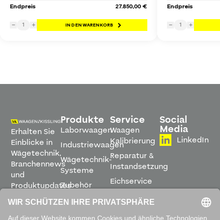
Endpreis
27.850,00 €
Endpreis
1
1
−
+
IN DEN WARENKORB
−
+
Produkte
Service
Social
Media
Laborwaagen
Waagen
Erhalten Sie
LinkedIn
Kalibrierung
Einblicke in
Industriewaagen
Wägetechnik,
Reparatur &
Wägetechnik-
Branchennews
Instandsetzung
Systeme
und
Eichservice
Zubehör
Produktupdates
Montage &
direkt in
Software
Inbetriebnahme
Ihren
Posteingang.