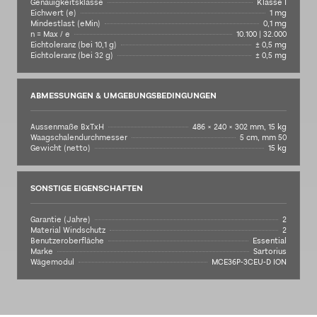
Genauigkeitsklasse
Klasse I
Eichwert (e)
1 mg
Mindestlast (eMin)
0,1 mg
n = Max / e
10.100 | 32.000
Eichtoleranz (bei 10,1 g)
± 0,5 mg
Eichtoleranz (bei 32 g)
± 0,5 mg
ABMESSUNGEN & UMGEBUNGSBEDINGUNGEN
Aussenmaße BxTxH
486 × 240 × 302 mm, 15 kg
Waagschalendurchmesser
5 cm, mm 50
Gewicht (netto)
15 kg
SONSTIGE EIGENSCHAFTEN
Garantie (Jahre)
2
Material Windschutz
2
Benutzeroberfläche
Essential
Marke
Sartorius
Wägemodul
MCE36P-3CEU-D ION