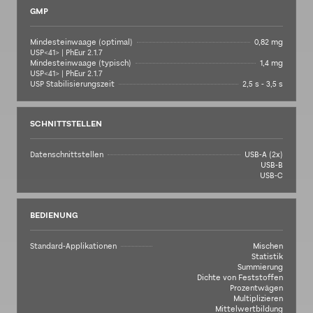
GMP
Mindesteinwaage (optimal)
0,82 mg
USP<41> | PhEur 2.1.7
Mindesteinwaage (typisch)
1,4 mg
USP<41> | PhEur 2.1.7
USP Stabilisierungszeit
2,5 s - 3,5 s
SCHNITTSTELLEN
Datenschnittstellen
USB-A (2x)
USB-B
USB-C
BEDIENUNG
Standard-Applikationen
Mischen
Statistik
Summierung
Dichte von Feststoffen
Prozentwägen
Multiplizieren
Mittelwertbildung