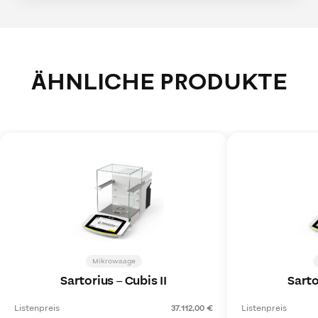
ÄHNLICHE PRODUKTE
Mikrowaage
Sartorius
–
Cubis II
Sarto
Listenpreis
37.112,00 €
Listenpreis