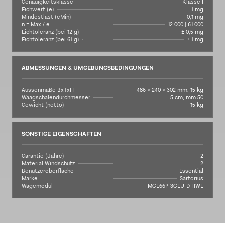
Genauigkeitsklasse
Klasse I
Eichwert (e)
1 mg
Mindestlast (eMin)
0,1 mg
n = Max / e
12.000 | 61.000
Eichtoleranz (bei 12 g)
± 0,5 mg
Eichtoleranz (bei 61 g)
± 1 mg
ABMESSUNGEN & UMGEBUNGSBEDINGUNGEN
Aussenmaße BxTxH
486 × 240 × 302 mm, 15 kg
Waagschalendurchmesser
5 cm, mm 50
Gewicht (netto)
15 kg
SONSTIGE EIGENSCHAFTEN
Garantie (Jahre)
2
Material Windschutz
2
Benutzeroberfläche
Essential
Marke
Sartorius
Wägemodul
MCE66P-3CEU-D HWL