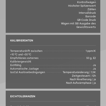
Kontrollwägen
Höchster Spitzenwert
Zählen
Intervalldruck
Barcode
QR-Code Druck
Wägen mit SBI Ausgabe des
Gewichtswerts
KALIBRIERDATEN
Temperaturdrift zwischen
1 ppm/K
+10 °C und +30 °C
Empfohlenes externes
50 g, E2
Kalibriergewicht
Eichfähig
Ja
Automatische Justage
Ja
IsoCal Auslösebedingungen
Temperaturänderung | 1,5K
Zeitgesteuert | 12h
Nach Nivellierung | ja
Nach Aufwärmphase | ja
EICHTOLERANZEN