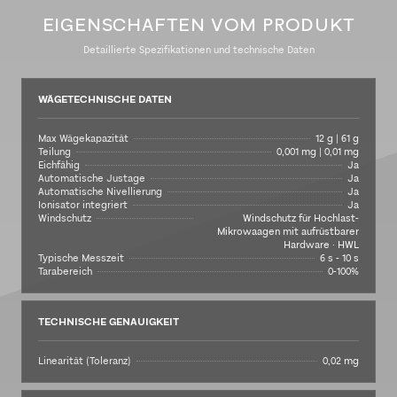
EIGENSCHAFTEN VOM PRODUKT
Detaillierte Spezifikationen und technische Daten
WÄGETECHNISCHE DATEN
Max Wägekapazität
12 g | 61 g
Teilung
0,001 mg | 0,01 mg
Eichfähig
Ja
Automatische Justage
Ja
Automatische Nivellierung
Ja
Ionisator integriert
Ja
Windschutz
Windschutz für Hochlast-
Mikrowaagen mit aufrüstbarer
Hardware · HWL
Typische Messzeit
6 s - 10 s
Tarabereich
0-100%
TECHNISCHE GENAUIGKEIT
Linearität (Toleranz)
0,02 mg