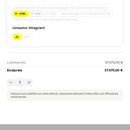
Windschutz für Hochlast-Mikrowaagen mit aufrüstbarer Hardware
D - HWL
D - ION
D - MDS
Mikrowaagen mit FilterWindschutz
Mikrowaagen mit motorisiertem Windschutz
Ionisator integriert
Ja
Nein
Listenpreis
37.075,00 €
Endpreis
37.075,00 €
1
−
+
Verkauf ausschließlich an Unternehmer, Gewerbetreibende, Freiberufler und öffentliche
Institutionen.