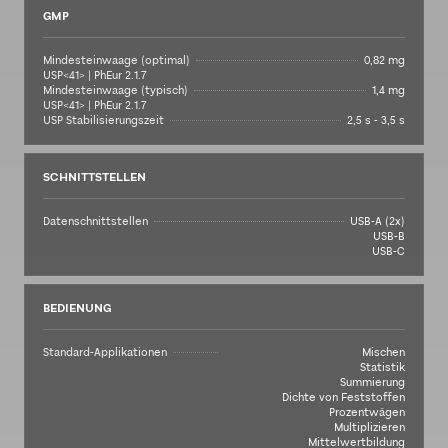
GMP
Mindesteinwaage (optimal)
0,82 mg
USP<41> | PhEur 2.1.7
Mindesteinwaage (typisch)
1,4 mg
USP<41> | PhEur 2.1.7
USP Stabilisierungszeit
2,5 s - 3,5 s
SCHNITTSTELLEN
Datenschnittstellen
USB-A (2x)
USB-B
USB-C
BEDIENUNG
Standard-Applikationen
Mischen
Statistik
Summierung
Dichte von Feststoffen
Prozentwägen
Multiplizieren
Mittelwertbildung