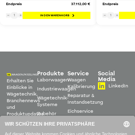
Endpreis
37.112,00 €
Endpreis
1
1
−
+
IN DEN WARENKORB
−
+
Produkte
Service
Social
Media
Laborwaagen
Waagen
Erhalten Sie
LinkedIn
Kalibrierung
Einblicke in
Industriewaagen
Wägetechnik,
Reparatur &
Wägetechnik-
Branchennews
Instandsetzung
Systeme
und
Eichservice
Zubehör
Produktupdates
Montage &
direkt in
Software
Inbetriebnahme
Ihren
Posteingang.