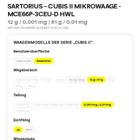
SARTORIUS – CUBIS II MIKROWAAGE -
MCE66P-3CEU-D HWL
12 g / 0,001 mg | 61 g / 0,01 mg
ARTIKEL-NUMMER:
MCE66P-3CEU-D HWL
WAAGENMODELLE DER SERIE „
CUBIS II
“:
Benutzeroberfläche
Advanced
Essential
Wägebereich
1,1 g | 2,1 g | 3,1 g
6,1 g
10,1 g
10,1 g | 32 g
12 g | 61 g
32 g
61 g
220 g
Teilung
0,001 mg
0,001 mg | 0,002 mg | 0,005 mg
0,001 mg | 0,01 mg
0,005 mg
Eichfähig
Ja
Nein
Windschutz