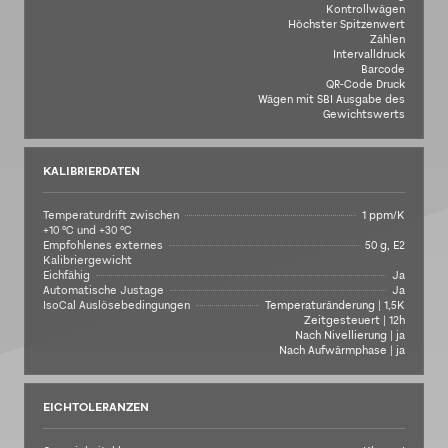
Kontrollwägen
Höchster Spitzenwert
Zählen
Intervalldruck
Barcode
QR-Code Druck
Wägen mit SBI Ausgabe des
Gewichtswerts
KALIBRIERDATEN
Temperaturdrift zwischen
1 ppm/K
+10 °C und +30 °C
Empfohlenes externes
50 g, E2
Kalibriergewicht
Eichfähig
Ja
Automatische Justage
Ja
IsoCal Auslösebedingungen
Temperaturänderung | 1,5K
Zeitgesteuert | 12h
Nach Nivellierung | ja
Nach Aufwärmphase | ja
EICHTOLERANZEN