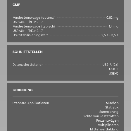
GMP
Mindesteinwaage (optimal)
0,82 mg
USP<41> | PhEur 2.1.7
Mindesteinwaage (typisch)
1,4 mg
USP<41> | PhEur 2.1.7
USP Stabilisierungszeit
2,5 s - 3,5 s
SCHNITTSTELLEN
Datenschnittstellen
USB-A (2x)
USB-B
USB-C
BEDIENUNG
Standard-Applikationen
Mischen
Statistik
Summierung
Dichte von Feststoffen
Prozentwägen
Multiplizieren
Mittelwertbildung