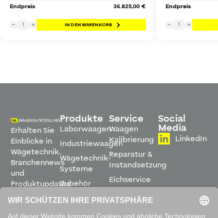
Endpreis
36.825,00 €
Endpreis
1
1
−
+
IN DEN WARENKORB
−
+
Produkte
Service
Social
Media
Laborwaagen
Waagen
Erhalten Sie
LinkedIn
Kalibrierung
Einblicke in
Industriewaagen
Wägetechnik,
Reparatur &
Wägetechnik-
Branchennews
Instandsetzung
Systeme
und
Eichservice
Zubehör
Produktupdates
Montage &
direkt in
Software
Inbetriebnahme
Ihren
Posteingang.