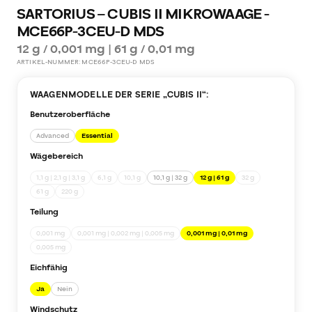
SARTORIUS – CUBIS II MIKROWAAGE -
MCE66P-3CEU-D MDS
12 g / 0,001 mg | 61 g / 0,01 mg
ARTIKEL-NUMMER:
MCE66P-3CEU-D MDS
WAAGENMODELLE DER SERIE „
CUBIS II
“:
Benutzeroberfläche
Advanced
Essential
Wägebereich
1,1 g | 2,1 g | 3,1 g
6,1 g
10,1 g
10,1 g | 32 g
12 g | 61 g
32 g
61 g
220 g
Teilung
0,001 mg
0,001 mg | 0,002 mg | 0,005 mg
0,001 mg | 0,01 mg
0,005 mg
Eichfähig
Ja
Nein
Windschutz