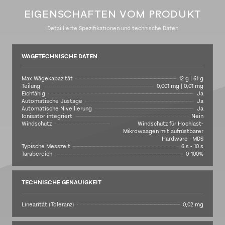
EIGENSCHAFTEN VOM PRODUKT
Detaillierte Spezifikationen und technische Daten
WÄGETECHNISCHE DATEN
Max Wägekapazität
12 g | 61 g
Teilung
0,001 mg | 0,01 mg
Eichfähig
Ja
Automatische Justage
Ja
Automatische Nivellierung
Ja
Ionisator integriert
Nein
Windschutz
Windschutz für Hochlast-
Mikrowaagen mit aufrüstbarer
Hardware · MDS
Typische Messzeit
6 s - 10 s
Tarabereich
0-100%
TECHNISCHE GENAUIGKEIT
Linearität (Toleranz)
0,02 mg