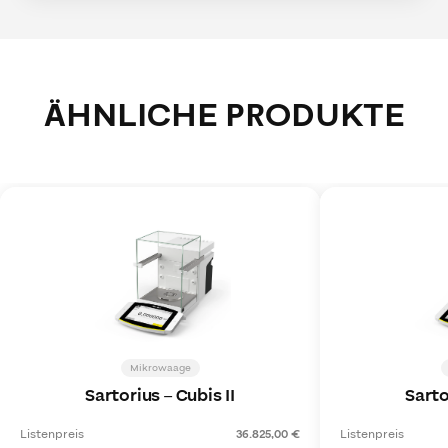
ÄHNLICHE PRODUKTE
Mikrowaage
Sartorius
–
Cubis II
Sarto
Listenpreis
36.825,00 €
Listenpreis