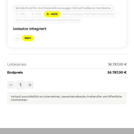
Windschutz für Hochlast-Mikrowaagen mit aufrüstbarer Hardware
D - HWL
D - ION
D - MDS
Mikrowaagen mit FilterWindschutz
Mikrowaagen mit motorisiertem Windschutz
Ionisator integriert
Ja
Nein
Listenpreis
36.787,00 €
Endpreis
36.787,00 €
1
−
+
Verkauf ausschließlich an Unternehmer, Gewerbetreibende, Freiberufler und öffentliche
Institutionen.