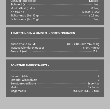
Genauigkeitsklasse
Klasse I
Eichwert (e)
1 mg
Mindestlast (eMin)
0,1 mg
n = Max / e
12.000 | 61.000
Eichtoleranz (bei 12 g)
± 0,5 mg
Eichtoleranz (bei 61 g)
± 1 mg
ABMESSUNGEN & UMGEBUNGSBEDINGUNGEN
Aussenmaße BxTxH
486 × 240 × 302 mm, 15 kg
Waagschalendurchmesser
5 cm, mm 50
Gewicht (netto)
15 kg
SONSTIGE EIGENSCHAFTEN
Garantie (Jahre)
2
Material Windschutz
2
Benutzeroberfläche
Essential
Marke
Sartorius
Wägemodul
MCE66P-3CEU-D MDS