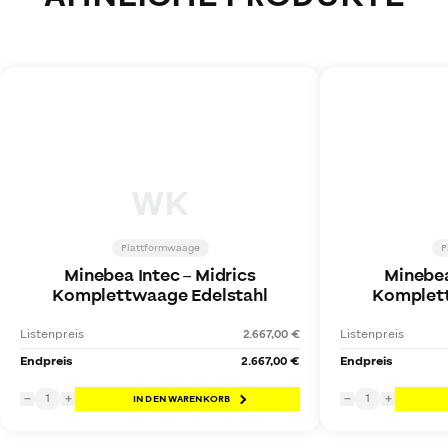
WK
Plattformwaage
P
Minebea Intec
–
Midrics
Minebea
Komplettwaage Edelstahl
Komplett
Listenpreis
2.667,00 €
Listenpreis
Endpreis
2.667,00 €
Endpreis
1
1
−
+
IN DEN WARENKORB
−
+