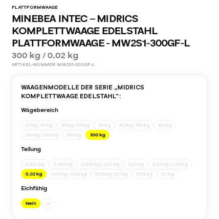
PLATTFORMWAAGE
MINEBEA INTEC – MIDRICS
KOMPLETTWAAGE EDELSTAHL
PLATTFORMWAAGE - MW2S1-300GF-L
300 kg / 0,02 kg
ARTIKEL-NUMMER:
MW2S1-300GF-L
WAAGENMODELLE DER SERIE „
MIDRICS
KOMPLETTWAAGE EDELSTAHL
“:
Wägebereich
15 kg | 30 kg
30 kg | 60 kg
30 kg
60 kg | 150 kg
60 kg
150 kg | 300 kg
150 kg
300 kg
Teilung
0,002 kg
0,005 kg
0,005 kg | 0,01 kg
0,01 kg
0,01 kg | 0,02 kg
0,02 kg
0,02 kg | 0,05 kg
0,05 kg | 0,1 kg
0,05 kg
0,1 kg
Eichfähig
Nein
Ja