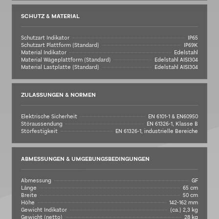
SCHUTZ & MATERIAL
Schutzart Indikator
IP65
Schutzart Plattform (Standard)
IP69K
Material Indikator
Edelstahl
Material Wägeplattform (Standard)
Edelstahl AISI304
Material Lastplatte (Standard)
Edelstahl AISI304
ZULASSUNGEN & NORMEN
Elektrische Sicherheit
EN 6101-1 & EN60950
Störaussendung
EN 61326-1, Klasse B
Störfestigkeit
EN 61326-1, industrielle Bereiche
ABMESSUNGEN & UMGEBUNGSBEDINGUNGEN
Abmessung
GF
Länge
65 cm
Breite
50 cm
Höhe
142-162 mm
Gewicht Indikator
(ca.) 2,3 kg
Gewicht (netto)
28 kg