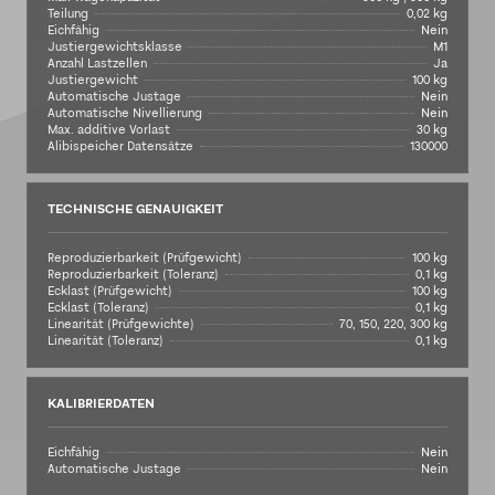
Teilung
0,02 kg
Eichfähig
Nein
Justiergewichtsklasse
M1
Anzahl Lastzellen
Ja
Justiergewicht
100 kg
Automatische Justage
Nein
Automatische Nivellierung
Nein
Max. additive Vorlast
30 kg
Alibispeicher Datensätze
130000
TECHNISCHE GENAUIGKEIT
Reproduzierbarkeit (Prüfgewicht)
100 kg
Reproduzierbarkeit (Toleranz)
0,1 kg
Ecklast (Prüfgewicht)
100 kg
Ecklast (Toleranz)
0,1 kg
Linearität (Prüfgewichte)
70, 150, 220, 300 kg
Linearität (Toleranz)
0,1 kg
KALIBRIERDATEN
Eichfähig
Nein
Automatische Justage
Nein