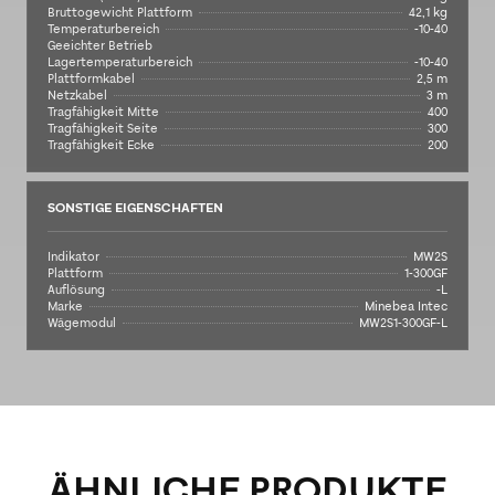
Bruttogewicht Plattform
42,1 kg
Temperaturbereich
-10-40
Geeichter Betrieb
Lagertemperaturbereich
-10-40
Plattformkabel
2,5 m
Netzkabel
3 m
Tragfähigkeit Mitte
400
Tragfähigkeit Seite
300
Tragfähigkeit Ecke
200
SONSTIGE EIGENSCHAFTEN
Indikator
MW2S
Plattform
1-300GF
Auflösung
-L
Marke
Minebea Intec
Wägemodul
MW2S1-300GF-L
ÄHNLICHE PRODUKTE