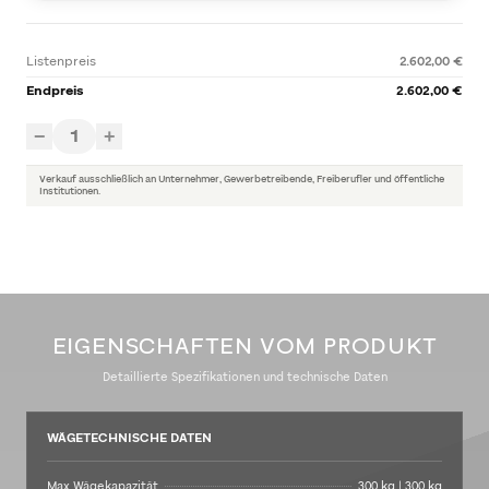
Listenpreis
2.602,00 €
Endpreis
2.602,00 €
1
−
+
Verkauf ausschließlich an Unternehmer, Gewerbetreibende, Freiberufler und öffentliche
Institutionen.
EIGENSCHAFTEN VOM PRODUKT
Detaillierte Spezifikationen und technische Daten
WÄGETECHNISCHE DATEN
Max Wägekapazität
300 kg | 300 kg