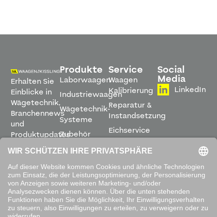
Produkte
Service
Social
Media
Laborwaagen
Waagen
Erhalten Sie
LinkedIn
Kalibrierung
Einblicke in
Industriewaagen
Wägetechnik,
Reparatur &
Wägetechnik-
Branchennews
Instandsetzung
Systeme
und
Eichservice
Zubehör
Produktupdates
Montage &
direkt in
Software
Inbetriebnahme
Ihren
Posteingang.
Leihwaagen
&
Mietservice
ABONNIEREN