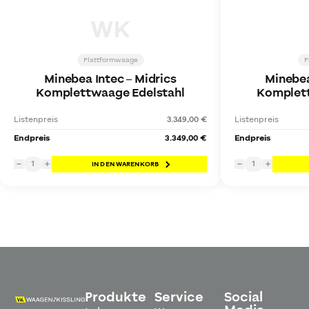
WK
Plattformwaage
P
Minebea Intec
–
Midrics
Minebea
Komplettwaage Edelstahl
Komplett
Listenpreis
3.349,00 €
Listenpreis
Endpreis
3.349,00 €
Endpreis
1
1
−
+
IN DEN WARENKORB
−
+
Produkte
Service
Social