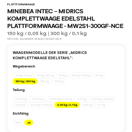
PLATTFORMWAAGE
MINEBEA INTEC – MIDRICS
KOMPLETTWAAGE EDELSTAHL
PLATTFORMWAAGE - MW2S1-300GF-NCE
150 kg / 0,05 kg | 300 kg / 0,1 kg
ARTIKEL-NUMMER:
MW2S1-300GF-NCE
WAAGENMODELLE DER SERIE „
MIDRICS
KOMPLETTWAAGE EDELSTAHL
“:
Wägebereich
15 kg | 30 kg
30 kg | 60 kg
30 kg
60 kg | 150 kg
60 kg
150 kg | 300 kg
150 kg
300 kg
Teilung
0,002 kg
0,005 kg
0,005 kg | 0,01 kg
0,01 kg
0,01 kg | 0,02 kg
0,02 kg
0,02 kg | 0,05 kg
0,05 kg | 0,1 kg
0,05 kg
0,1 kg
Eichfähig
Nein
Ja