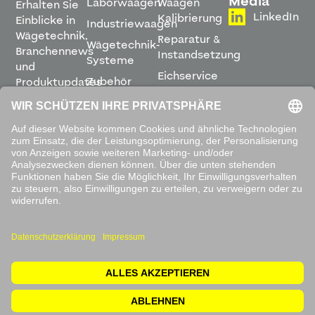
Media
Laborwaagen
Waagen
Erhalten Sie
LinkedIn
Kalibrierung
Einblicke in
Industriewaagen
Wägetechnik,
Reparatur &
Wägetechnik-
Branchennews
Instandsetzung
Systeme
und
Eichservice
Zubehör
Produktupdates
Montage &
direkt in
Software
Inbetriebnahme
Ihren
Posteingang.
Leihwaagen
&
Mietservice
ABONNIEREN
Mit dem
Absenden
akzeptieren
Sie unsere
Datenschutzbestimmungen
.
© 2026 Waagen Kissling. Alle Rechte vorbehalten.