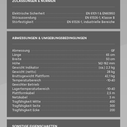
ZULASSUNGEN & NORMEN
Elektrische Sicherheit
EN 6101-1 & EN60950
Störaussendung
EN 61326-1, Klasse B
Störfestigkeit
EN 61326-1, industrielle Bereiche
ABMESSUNGEN & UMGEBUNGSBEDINGUNGEN
Abmessung
GF
Länge
65 cm
Breite
50 cm
Höhe
142-162 mm
Gewicht Indikator
(ca.) 2,3 kg
Gewicht (netto)
28 kg
Bruttogewicht Plattform
42,1 kg
Temperaturbereich
-10-40
Geeichter Betrieb
Lagertemperaturbereich
-10-40
Plattformkabel
2,5 m
Netzkabel
3 m
Tragfähigkeit Mitte
400
Tragfähigkeit Seite
300
Tragfähigkeit Ecke
200
SONSTIGE EIGENSCHAFTEN