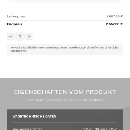
Listenpreis
2.667,00 €
Endpreis
2.667,00 €
1
−
+
Verkauf ausschließlich an Unternehmer, Gewerbetreibende, Freiberufler und öffentliche
Institutionen.
EIGENSCHAFTEN VOM PRODUKT
Detaillierte Spezifikationen und technische Daten
WÄGETECHNISCHE DATEN
Max Wägekapazität
150 kg | 300 kg | 300 kg