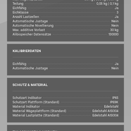
Teilung
0,05 kg | 0,1 kg
Eichfähig
Ja
Eichklasse
3
Anzahl Lastzellen
Ja
Automatische Justage
Nein
Automatische Nivellierung
Nein
Max. additive Vorlast
30 kg
Alibispeicher Datensätze
130000
KALIBRIERDATEN
Eichfähig
Ja
Automatische Justage
Nein
SCHUTZ & MATERIAL
Schutzart Indikator
IP65
Schutzart Plattform (Standard)
IP69K
Material Indikator
Edelstahl
Material Wägeplattform (Standard)
Edelstahl AISI304
Material Lastplatte (Standard)
Edelstahl AISI304