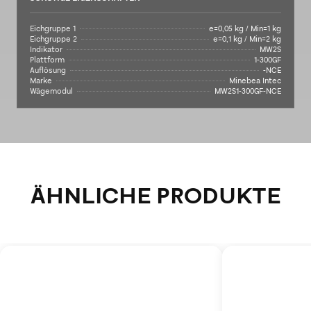
Eichgruppe 1
e=0,05 kg / Min=1 kg
Eichgruppe 2
e=0,1 kg / Min=2 kg
Indikator
MW2S
Plattform
1-300GF
Auflösung
-NCE
Marke
Minebea Intec
Wägemodul
MW2S1-300GF-NCE
ÄHNLICHE PRODUKTE